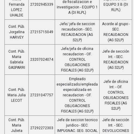
de fiscalizacion e
Fernanda
27202945339
EQUIPO 3 B (DI
investigacion - EQUIPO 1
LOPEZ
RLPL)
A (DI RLPL)
UHALDE
Jefe/ jefa de seccion
Acorde al grupo -
Cont. Púb.
recaudacion - SEC.
SEC.
Jorgelina
27215715049
RECAUDACION (AG
RECAUDACION
HARVEY
S2LP)
(AG S2LP)
Jefe/jefa de oficina
Cont. Púb.
Jefe de sección
recaudacion - OF.
Maria
Int. - SEC.
23207024074
CONTROL
Gabriela
RECAUDACION
OBLIGACIONES
GASPARRI
(AG S2LP)
FISCALES (AG S2LP)
Empleado
Jefe de oficina
especializado/empleada
Int. - OF.
Cont. Púb.
especializada en
CONTROL
Maria Julia
27231047757
recaudacion - OF.
OBLIGACIONES
LECOT
CONTROL
FISCALES (AG
OBLIGACIONES
S2LP)
FISCALES (AG S2LP)
Cont. Púb.
Jefe de seccion tecnico
Jefe de sección
Maria
juridico - SEC.
Int. - SEC.
27292272303
Julieta
IMPUGNAC. SEG. SOCIAL
DEVOLUCIONES