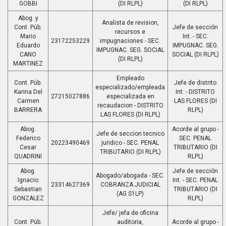
GOBBI
(DI RLPL)
(DI RLPL)
Abog. y
Analista de revision,
Cont. Púb.
Jefe de sección
recursos e
Mario
Int. - SEC.
23172253229
impugnaciones - SEC.
Eduardo
IMPUGNAC. SEG.
IMPUGNAC. SEG. SOCIAL
CANO
SOCIAL (DI RLPL)
(DI RLPL)
MARTINEZ
Empleado
Cont. Púb.
Jefe de distrito
especializado/empleada
Karina Del
Int. - DISTRITO
27215027886
especializada en
Carmen
LAS FLORES (DI
recaudacion - DISTRITO
BARRERA
RLPL)
LAS FLORES (DI RLPL)
Abog.
Acorde al grupo -
Jefe de seccion tecnico
Federico
SEC. PENAL
20223490469
juridico - SEC. PENAL
Cesar
TRIBUTARIO (DI
TRIBUTARIO (DI RLPL)
QUADRINI
RLPL)
Abog.
Jefe de sección
Abogado/abogada - SEC.
Ignacio
Int. - SEC. PENAL
23314627369
COBRANZA JUDICIAL
Sebastian
TRIBUTARIO (DI
(AG S1LP)
GONZALEZ
RLPL)
Jefe/ jefa de oficina
Cont. Púb.
auditoria,
Acorde al grupo -