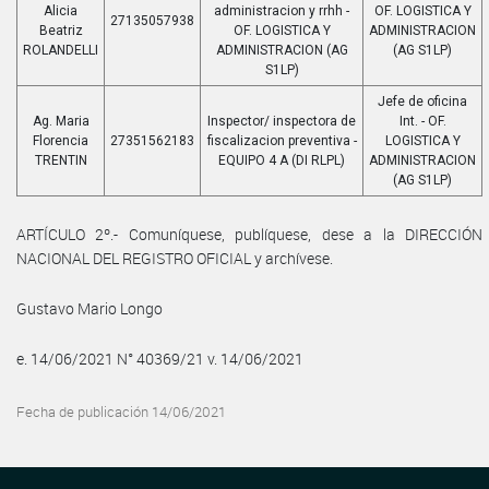
Alicia
administracion y rrhh -
OF. LOGISTICA Y
27135057938
Beatriz
OF. LOGISTICA Y
ADMINISTRACION
ROLANDELLI
ADMINISTRACION (AG
(AG S1LP)
S1LP)
Jefe de oficina
Ag. Maria
Inspector/ inspectora de
Int. - OF.
Florencia
27351562183
fiscalizacion preventiva -
LOGISTICA Y
TRENTIN
EQUIPO 4 A (DI RLPL)
ADMINISTRACION
(AG S1LP)
ARTÍCULO 2º.- Comuníquese, publíquese, dese a la DIRECCIÓN
NACIONAL DEL REGISTRO OFICIAL y archívese.
Gustavo Mario Longo
e. 14/06/2021 N° 40369/21 v. 14/06/2021
Fecha de publicación 14/06/2021