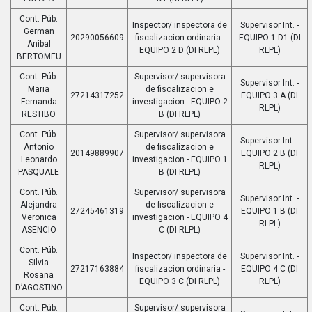
Cont. Púb.
Inspector/ inspectora de
Supervisor Int. -
German
20290056609
fiscalizacion ordinaria -
EQUIPO 1 D1 (DI
Anibal
EQUIPO 2 D (DI RLPL)
RLPL)
BERTOMEU
Cont. Púb.
Supervisor/ supervisora
Supervisor Int. -
Maria
de fiscalizacion e
27214317252
EQUIPO 3 A (DI
Fernanda
investigacion - EQUIPO 2
RLPL)
RESTIBO
B (DI RLPL)
Cont. Púb.
Supervisor/ supervisora
Supervisor Int. -
Antonio
de fiscalizacion e
20149889907
EQUIPO 2 B (DI
Leonardo
investigacion - EQUIPO 1
RLPL)
PASQUALE
B (DI RLPL)
Cont. Púb.
Supervisor/ supervisora
Supervisor Int. -
Alejandra
de fiscalizacion e
27245461319
EQUIPO 1 B (DI
Veronica
investigacion - EQUIPO 4
RLPL)
ASENCIO
C (DI RLPL)
Cont. Púb.
Inspector/ inspectora de
Supervisor Int. -
Silvia
27217163884
fiscalizacion ordinaria -
EQUIPO 4 C (DI
Rosana
EQUIPO 3 C (DI RLPL)
RLPL)
D’AGOSTINO
Cont. Púb.
Supervisor/ supervisora