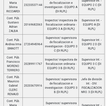
Supervisor Int. -
Maria
de fiscalizacion e
23233537144
EQUIPO 2 C (DI
Silvina
investigacion - EQUIPO A
RLPL)
RICCIARDI
(DI RLPL)
Cont. Púb.
Inspector/ inspectora de
Supervisor Int. -
Gustavo
20169682063
fiscalizacion ordinaria -
EQUIPO A (DI
Adrian
EQUIPO 3 A (DI RLPL)
RLPL)
ZALBA
Supervisor/ supervisora
Cont. Púb.
Supervisor Int. -
de fiscalizacion e
Andrea Irma
27204945964
EQUIPO 2 D (DI
investigacion - EQUIPO 3
SINNOTT
RLPL)
C (DI RLPL)
Cont. Púb.
Inspector/ inspectora de
Supervisor Int. -
Francisco
20289911767
fiscalizacion ordinaria -
EQUIPO 3 C (DI
MORENO
EQUIPO 3 B (DI RLPL)
RLPL)
TERRERO
Cont. Púb.
Supervisor/ supervisora
Jefe de división
Mauricio
de fiscalizacion e
Int. - DIV.
Gabriel
20203670916
investigacion - EQUIPO 3
FISCALIZACION
CLERC
B (DI RLPL)
NRO. 3 (DI RLPL)
RENAUD
Cont. Púb.
Supervisor/ supervisora
Maria
Supervisor Int. -