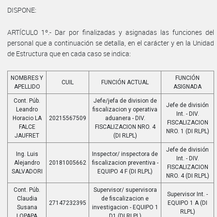
DISPONE:
ARTÍCULO 1º.- Dar por finalizadas y asignadas las funciones del
personal que a continuación se detalla, en el carácter y en la Unidad
de Estructura que en cada caso se indica:
NOMBRES Y
FUNCIÓN
CUIL
FUNCIÓN ACTUAL
APELLIDO
ASIGNADA
Cont. Púb.
Jefe/jefa de division de
Jefe de división
Leandro
fiscalizacion y operativa
Int. - DIV.
Horacio LA
20215567509
aduanera - DIV.
FISCALIZACION
FALCE
FISCALIZACION NRO. 4
NRO. 1 (DI RLPL)
JAUFRET
(DI RLPL)
Jefe de división
Ing. Luis
Inspector/ inspectora de
Int. - DIV.
Alejandro
20181005662
fiscalizacion preventiva -
FISCALIZACION
SALVADORI
EQUIPO 4 F (DI RLPL)
NRO. 4 (DI RLPL)
Cont. Púb.
Supervisor/ supervisora
Supervisor Int. -
Claudia
de fiscalizacion e
27147232395
EQUIPO 1 A (DI
Susana
investigacion - EQUIPO 1
RLPL)
LOPAPA
D1 (DI RLPL)