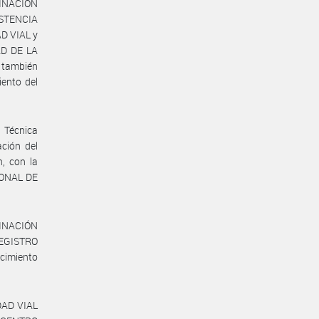
INACIÓN
STENCIA
D VIAL y
AD DE LA
 también
iento del
 Técnica
ción del
n, con la
IONAL DE
INACIÓN
 REGISTRO
ocimiento
DAD VIAL