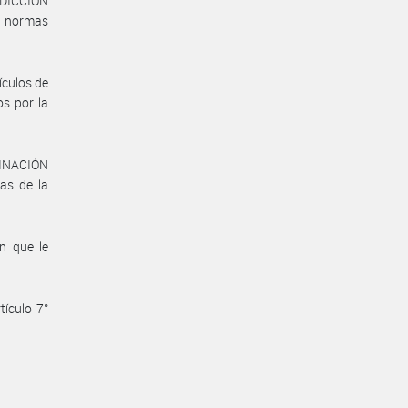
SDICCIÓN
y normas
ículos de
os por la
DINACIÓN
as de la
n que le
tículo 7°