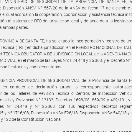
EL MINISTERIO DE SEGURIDAD DE LA PROVINCIA DE SANTA FE, a
e Disposición ANSV Nº 567/20 de la ANSV de fecha 17 de diciembre 
 el cual acordaron la cooperación, coordinación y asistencia técnica inst
ción al sistema de RTO de jurisdicción local y de acuerdo a la legislació
 a ambas partes.
ROVINCIA DE SANTA FE, ha solicitado la incorporación y registro de un 
 Técnica (TRT ) en dicha jurisdicción, en el REGISTRO NACIONAL DE TA
N TÉCNICA OBLIGATORIA DE JURISDICCIÓN LOCAL de la AGENCIA NAC
D VIAL, en el marco de las Leyes Nros 24.449 y 26.363, y el Decreto N°
odificatorias y complementarias.
AGENCIA PROVINCIAL DE SEGURIDAD VIAL de la Provincia de Santa F
ca, en carácter de declaración jurada la correspondiente autorizac
r de los Talleres de Revisión Técnica o Centros de Inspección Vehicul
 la Ley Provincial N° 13133, Decretos 1698/08, 869/09 y 409/13 ; y 
les Nº 24.449 y Nº 26,363, con sus respectivos decretos reglam
5 y Nº 1716/08, Disposición ANSV E26/18, Disposición ANSV 540/18 y a
 y 122 de la Constitución Nacional.