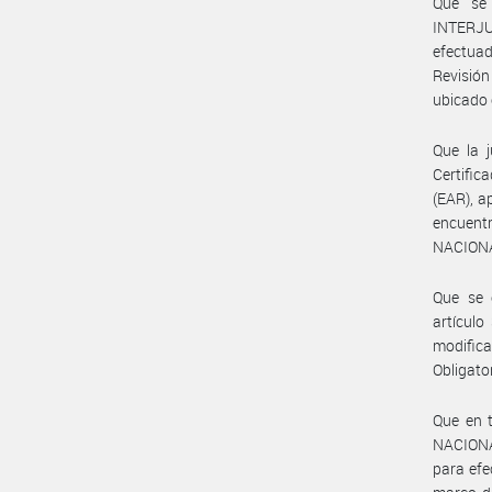
Que se
INTERJU
efectuad
Revisió
ubicado 
Que la j
Certific
(EAR), a
encuentr
NACIONA
Que se 
artículo
modifica
Obligator
Que en t
NACIONA
para efec