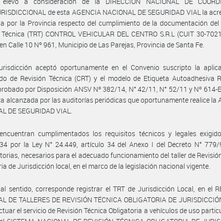
 elevó a consideración de la DIRECCIÓN NACIONAL DE COORD
RISDICCIONAL de esta AGENCIA NACIONAL DE SEGURIDAD VIAL la acre
a por la Provincia respecto del cumplimiento de la documentación del 
n Técnica (TRT) CONTROL VEHICULAR DEL CENTRO S.R.L (CUIT 30-7021
en Calle 10 Nº 961, Municipio de Las Parejas, Provincia de Santa Fe.
urisdicción aceptó oportunamente en el Convenio suscripto la aplica
ado de Revisión Técnica (CRT) y el modelo de Etiqueta Autoadhesiva R
probado por Disposición ANSV Nº 382/14, N° 42/11, N° 52/11 y Nº 614-E
a alcanzada por las auditorías periódicas que oportunamente realice l
L DE SEGURIDAD VIAL.
encuentran cumplimentados los requisitos técnicos y legales exigido
 34 por la Ley N° 24.449, artículo 34 del Anexo I del Decreto N° 779
torias, necesarios para el adecuado funcionamiento del taller de Revisió
ia de Jurisdicción local, en el marco de la legislación nacional vigente.
al sentido, corresponde registrar el TRT de Jurisdicción Local, en el
L DE TALLERES DE REVISIÓN TÉCNICA OBLIGATORIA DE JURISDICCIÓ
tuar el servicio de Revisión Técnica Obligatoria a vehículos de uso particu