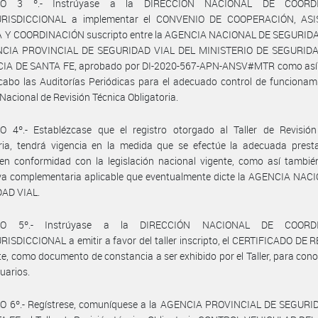
LO 3 º.- Instrúyase a la DIRECCIÓN NACIONAL DE COORD
URISDICCIONAL a implementar el CONVENIO DE COOPERACIÓN, ASI
 Y COORDINACIÓN suscripto entre la AGENCIA NACIONAL DE SEGURIDA
CIA PROVINCIAL DE SEGURIDAD VIAL DEL MINISTERIO DE SEGURID
IA DE SANTA FE, aprobado por DI-2020-567-APN-ANSV#MTR como así
 cabo las Auditorías Periódicas para el adecuado control de funcionam
Nacional de Revisión Técnica Obligatoria.
O 4º.- Establézcase que el registro otorgado al Taller de Revisión
ria, tendrá vigencia en la medida que se efectúe la adecuada presta
 en conformidad con la legislación nacional vigente, como así tambié
va complementaria aplicable que eventualmente dicte la AGENCIA NAC
AD VIAL.
LO 5º.- Instrúyase a la DIRECCIÓN NACIONAL DE COORD
ISDICCIONAL a emitir a favor del taller inscripto, el CERTIFICADO DE
te, como documento de constancia a ser exhibido por el Taller, para con
suarios.
O 6º.- Regístrese, comuníquese a la AGENCIA PROVINCIAL DE SEGURI