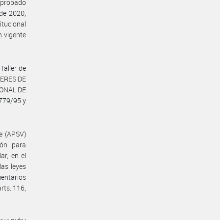
probado
de 2020,
itucional
n vigente
Taller de
LLERES DE
IONAL DE
 779/95 y
e (APSV)
ión para
ar, en el
las leyes
entarios
rts. 116,