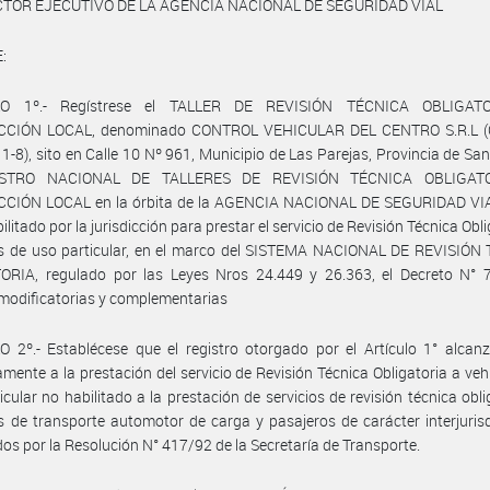
CTOR EJECUTIVO DE LA AGENCIA NACIONAL DE SEGURIDAD VIAL
:
LO 1º.- Regístrese el TALLER DE REVISIÓN TÉCNICA OBLIGAT
CCIÓN LOCAL, denominado CONTROL VEHICULAR DEL CENTRO S.R.L (
-8), sito en Calle 10 Nº 961, Municipio de Las Parejas, Provincia de San
ISTRO NACIONAL DE TALLERES DE REVISIÓN TÉCNICA OBLIGAT
CCIÓN LOCAL en la órbita de la AGENCIA NACIONAL DE SEGURIDAD VI
bilitado por la jurisdicción para prestar el servicio de Revisión Técnica Obl
os de uso particular, en el marco del SISTEMA NACIONAL DE REVISIÓN
ORIA, regulado por las Leyes Nros 24.449 y 26.363, el Decreto N° 
modificatorias y complementarias
 2º.- Establécese que el registro otorgado por el Artículo 1° alcan
amente a la prestación del servicio de Revisión Técnica Obligatoria a veh
icular no habilitado a la prestación de servicios de revisión técnica obli
s de transporte automotor de carga y pasajeros de carácter interjurisd
os por la Resolución N° 417/92 de la Secretaría de Transporte.