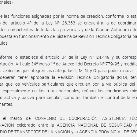
onales.-
e las funciones asignadas por la norma de creación, conforme lo est
n) del artículo 4º de la Ley Nº 26.363 se encuentra la de coordinar
ades competentes de todas las provincias y de la Ciudad Autónoma d
a puesta en funcionamiento del Sistema de Revisión Técnica Obligatoria p
ulos.
nforme lo establece el artículo 34 de la Ley Nº 24.449 y su corresp
tación -Artículo 34º inciso 1º del Anexo I del Decreto Nº 779/95 y modific
s vehículos que integren las categorías L, M, N, y O, para poder circular p
 deberán tener aprobada la Revisión Técnica Obligatoria (RTO), ten
ar que los vehículos particulares que circulan por la vía pública del t
l, especialmente en las rutas nacionales, reúnan las condiciones mí
d activa y pasiva para circular; como así también el control de la e
nantes.
 el marco del CONVENIO DE COOPERACIÓN, ASISTENCIA TÉ
NACIÓN celebrado entre la AGENCIA NACIONAL DE SEGURIDAD V
RIO DE TRANSPORTE DE LA NACIÓN y la AGENCIA PROVINCIAL DE S