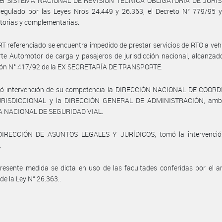
el SISTEMA NACIONAL DE REVISIÓN TÉCNICA OBLIGATORIA DE JURI
regulado por las Leyes Nros 24.449 y 26.363, el Decreto N° 779/95 
torias y complementarias.
RT referenciado se encuentra impedido de prestar servicios de RTO a veh
te Automotor de carga y pasajeros de jurisdicción nacional, alcanzad
ión N° 417/92 de la EX SECRETARÍA DE TRANSPORTE.
ó intervención de su competencia la DIRECCIÓN NACIONAL DE COOR
RISDICCIONAL y la DIRECCIÓN GENERAL DE ADMINISTRACIÓN, amb
 NACIONAL DE SEGURIDAD VIAL.
DIRECCIÓN DE ASUNTOS LEGALES Y JURÍDICOS, tomó la intervenció
.
resente medida se dicta en uso de las facultades conferidas por el ar
 de la Ley N° 26.363..