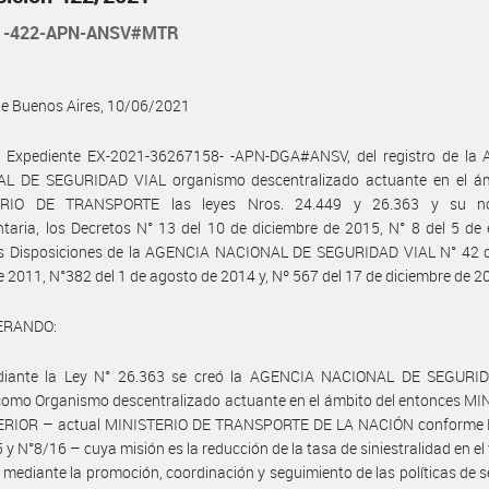
21-422-APN-ANSV#MTR
de Buenos Aires, 10/06/2021
l Expediente EX-2021-36267158- -APN-DGA#ANSV, del registro de la
L DE SEGURIDAD VIAL organismo descentralizado actuante en el ám
ERIO DE TRANSPORTE las leyes Nros. 24.449 y 26.363 y su no
taria, los Decretos N° 13 del 10 de diciembre de 2015, N° 8 del 5 de
as Disposiciones de la AGENCIA NACIONAL DE SEGURIDAD VIAL N° 42 d
 2011, N°382 del 1 de agosto de 2014 y, Nº 567 del 17 de diciembre de 2
ERANDO:
iante la Ley N° 26.363 se creó la AGENCIA NACIONAL DE SEGURI
omo Organismo descentralizado actuante en el ámbito del entonces MI
ERIOR – actual MINISTERIO DE TRANSPORTE DE LA NACIÓN conforme 
 y N°8/16 – cuya misión es la reducción de la tasa de siniestralidad en el t
 mediante la promoción, coordinación y seguimiento de las políticas de 