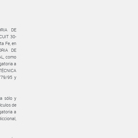
ORIA DE
CUIT 30-
ta Fe, en
ORIA DE
AL, como
igatoria a
 TÉCNICA
779/95 y
za sólo y
ículos de
gatoria a
iccional,