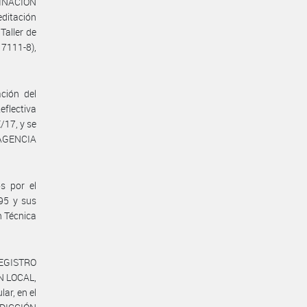
INACIÓN
ditación
Taller de
7111-8),
ción del
eflectiva
/17, y se
a AGENCIA
s por el
/95 y sus
n Técnica
 REGISTRO
N LOCAL,
lar, en el