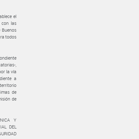
ablece el
 con las
e Buenos
ara todos
ondiente
atorias-,
or la vía
diente a
erritorio
nimas de
misión de
CNICA Y
IAL DEL
EGURIDAD