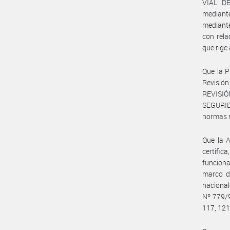
VIAL D
mediant
mediante
con rela
que rige
Que la P
Revisión
REVISIÓ
SEGURIDA
normas m
Que la 
certifi
funciona
marco de
naciona
Nº 779/9
117, 121