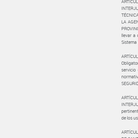
ARTÍCU
INTERJ
TÉCNICA
LA AGEN
PROVINC
llevar a
Sistema 
ARTÍCUL
Obligato
servicio
normati
SEGURID
ARTÍCU
INTERJUR
pertinen
de los u
ARTÍCUL