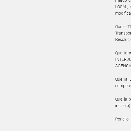
marco d
LOCAL, 
modifica
Que el T
Transpor
Resoluc
Que tom
INTERJU
AGENCIA
Que la 
compete
Que la p
inciso b)
Por ello,