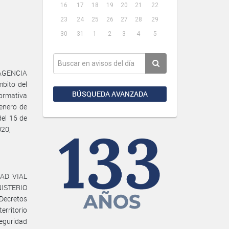
16
17
18
19
20
21
22
23
24
25
26
27
28
29
30
31
1
2
3
4
5
 AGENCIA
bito del
BÚSQUEDA AVANZADA
rmativa
 enero de
el 16 de
020,
DAD VIAL
NISTERIO
Decretos
erritorio
seguridad