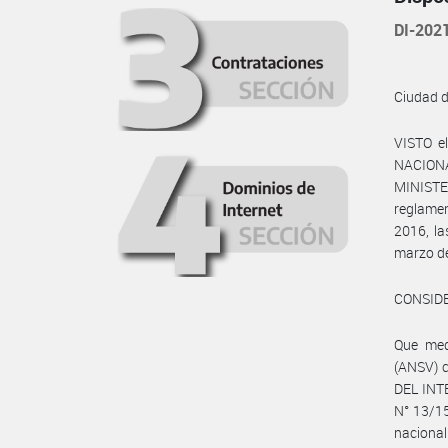
DI-20
Ciudad 
VISTO e
NACIONA
MINIST
reglamen
2016, l
marzo de
CONSID
Que med
(ANSV) c
DEL INT
N° 13/15
nacional