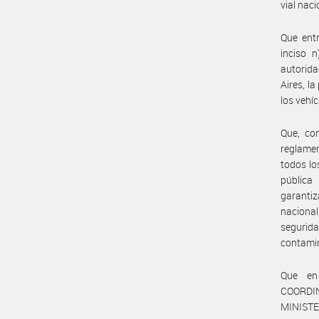
vial naci
Que entr
inciso 
autorid
Aires, l
los vehíc
Que, co
reglamen
todos lo
pública
garantiz
naciona
segurida
contami
Que en
COORDI
MINISTE