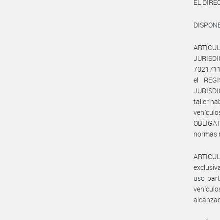
EL DIRE
DISPONE
ARTÍCU
JURISDI
70217111
el REG
JURISDI
taller ha
vehícul
OBLIGAT
normas 
ARTÍCULO
exclusiv
uso part
vehículo
alcanzad