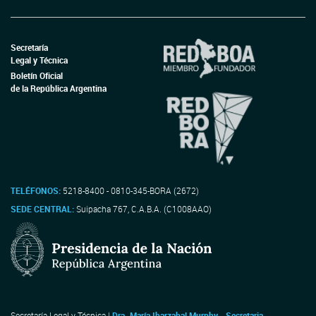
Secretaría
Legal y Técnica
Boletín Oficial
de la República Argentina
TELÉFONOS:
5218-8400 - 0810-345-BORA (2672)
SEDE CENTRAL:
Suipacha 767, C.A.B.A. (C1008AAO)
Secretaría Legal y Técnica |
Dra. María Ibarzabal Murphy - Secretaria