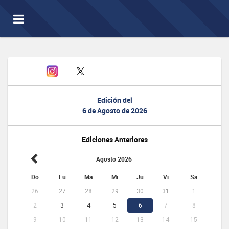
Toggle
navigation
Edición del
6 de Agosto de 2026
Ediciones Anteriores
Agosto 2026
Do
Lu
Ma
Mi
Ju
Vi
Sa
26
27
28
29
30
31
1
2
3
4
5
6
7
8
9
10
11
12
13
14
15