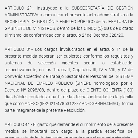
ARTÍCULO 2º.- Instrúyase a la SUBSECRETARÍA DE GESTIÓN
ADMINISTRATIVA a comunicar el presente acto administrativo a la
SECRETARÍA DE GESTIÓN Y EMPLEO PÚBLICO de la JEFATURA DE
GABINETE DE MINISTROS, dentro de los CINCO (5) días de dictado
el mismo, de conformidad con el artículo 2° del Decreto 328/20.
ARTÍCULO 3°.- Los cargos involucrados en el artículo 1° de la
presente medida deberán ser cubiertos conforme los requisitos y
sistemas de selección vigentes según lo establecido,
respectivamente, en los Títulos II, Capítulos III, IV y VIII, y IV del
Convenio Colectivo de Trabajo Sectorial del Personal del SISTEMA
NACIONAL DE EMPLEO PÚBLICO (SINEP), homologado por el
Decreto Nº 2098/08, dentro del plazo de CIENTO OCHENTA (180)
días hábiles contados a partir de las fechas indicadas en la planilla
que como ANEXO (IF-2021-47863123- APN-DGRRHH#MSG), forma
parte integrante de la presente Resolución.
ARTÍCULO 4°. - El gasto que demande el cumplimiento de la presente
medida se imputará con cargo a la partida específica del
presupuesto de la Jurisdicción aprobado para el corriente ejercicio.