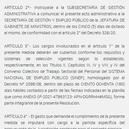
ARTÍCULO 2º.- Instrúyase a la SUBSECRETARÍA DE GESTIÓN
ADMINISTRATIVA a comunicar el presente acto administrativo a la
SECRETARÍA DE GESTIÓN Y EMPLEO PÚBLICO de la JEFATURA DE
GABINETE DE MINISTROS, dentro de los CINCO (5) días de dictado
el mismo, de conformidad con el artículo 2° del Decreto 328/20.
ARTÍCULO 3°.- Los cargos involucrados en el artículo 1° de la
presente medida deberán ser cubiertos conforme los requisitos y
sistemas de selección vigentes según lo establecido,
respectivamente, en los Títulos II, Capítulos III, IV y VIII, y IV del
Convenio Colectivo de Trabajo Sectorial del Personal del SISTEMA
NACIONAL DE EMPLEO PÚBLICO (SINEP), homologado por el
Decreto Nº 2098/08, dentro del plazo de CIENTO OCHENTA (180)
días hábiles contados a partir de las fechas indicadas en la planilla
que como ANEXO (IF-2021-47863123- APN-DGRRHH#MSG), forma
parte integrante de la presente Resolución.
ARTÍCULO 4°. - El gasto que demande el cumplimiento de la presente
medida se imputará con cargo a la partida específica del
presupuesto de la Jurisdicción aprobado para el corriente ejercicio.