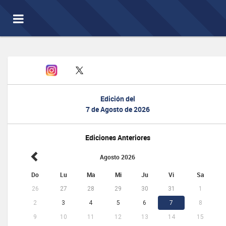
Toggle
navigation
Edición del
7 de Agosto de 2026
Ediciones Anteriores
Agosto 2026
Do
Lu
Ma
Mi
Ju
Vi
Sa
26
27
28
29
30
31
1
2
3
4
5
6
7
8
9
10
11
12
13
14
15