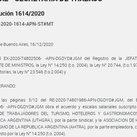
ución 1614/2020
-2020-1614-APN-ST#MT
de Buenos Aires, 16/12/2020
el EX-2020-74802506- -APN-DGDYD#JGM del Registro de la JEFA
 DE MINISTROS, la Ley N° 14.250 (t.o. 2004), la Ley N° 20.744, (t.o.1.9
orias, la Ley N° 23.546 (t.o.2.004) y
ERANDO:
 las páginas 3/12 del RE-2020-74801986-APN-DGDYD#JGM, del E
6- -APN-DGDYD#JGM obra el acuerdo y escalas salariales suscripto 
DE TRABAJADORES DEL TURISMO, HOTELEROS Y GASTRONOMICO
CA ARGENTINA (UTHGRA.), por la parte sindical, y la ASOCIACION DE
SMO DE LA REPUBLICA ARGENTINA (AHTRA), por la parte empleadora, 
sto por la Ley N° 14.250 (t.o. 2004).