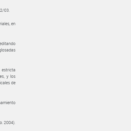
62/03.
iales, en
reditando
 glosadas
estricta
es, y los
icales de
enamiento
o. 2004).