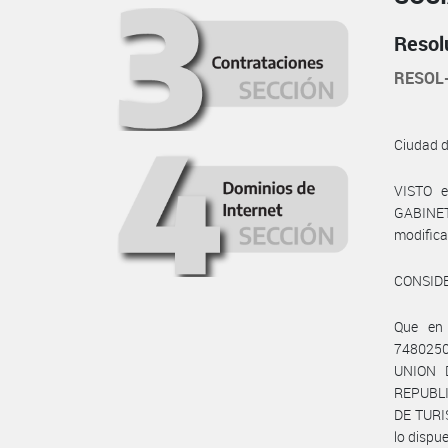
Resol
RESOL
Ciudad 
VISTO 
GABINETE
modificat
CONSID
Que en
7480250
UNION 
REPUBLI
DE TURI
lo dispue