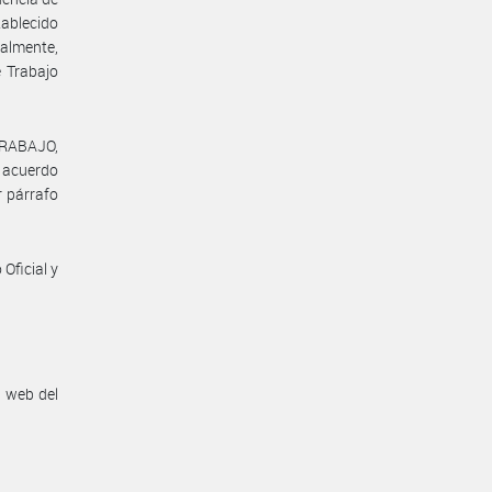
tablecido
nalmente,
e Trabajo
TRABAJO,
l acuerdo
r párrafo
Oficial y
n web del