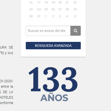
16
17
18
19
20
21
22
23
24
25
26
27
28
29
30
31
1
2
3
4
5
BÚSQUEDA AVANZADA
TURA DE
76) y sus
X-2020-
entre la
S DE LA
 HOTELES
conforme