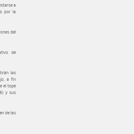
estarse a
o por la
iones del
ativo de
irán las
o, a fin
e el tope
6) y sus
en de las