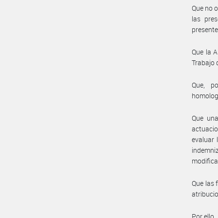
Que no o
las pre
presente
Que la A
Trabajo 
Que, po
homolog
Que una 
actuacio
evaluar 
indemniz
modifica
Que las 
atribuci
Por ello,