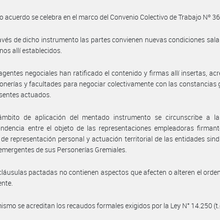
o acuerdo se celebra en el marco del Convenio Colectivo de Trabajo Nº 3
avés de dicho instrumento las partes convienen nuevas condiciones salar
nos allí establecidos.
agentes negociales han ratificado el contenido y firmas allí insertas, ac
onerías y facultades para negociar colectivamente con las constancias
esentes actuados.
ámbito de aplicación del mentado instrumento se circunscribe a la 
ndencia entre el objeto de las representaciones empleadoras firmant
de representación personal y actuación territorial de las entidades sind
emergentes de sus Personerías Gremiales.
cláusulas pactadas no contienen aspectos que afecten o alteren el ord
ente.
ismo se acreditan los recaudos formales exigidos por la Ley N° 14.250 (t.