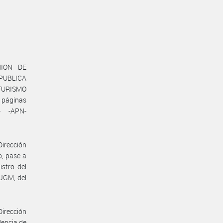
UNION DE
PUBLICA
 TURISMO
 páginas
- -APN-
Dirección
o, pase a
istro del
JGM, del
Dirección
dencia de