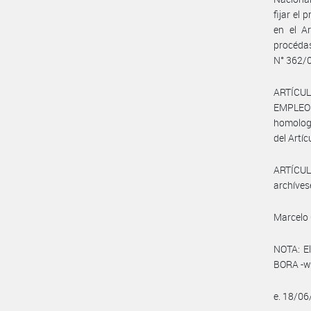
fijar el
en el Ar
procédas
N° 362/
ARTÍCUL
EMPLEO Y
homologa
del Artíc
ARTÍCULO
archíves
Marcelo 
NOTA: El
BORA -ww
e. 18/0