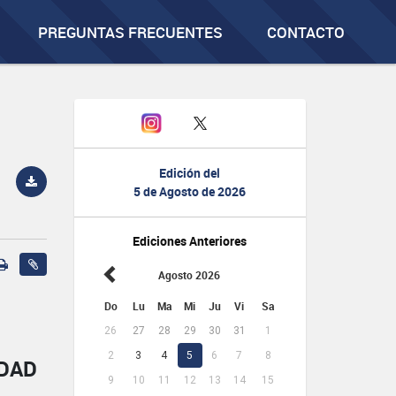
PREGUNTAS FRECUENTES
CONTACTO
Edición del
5 de Agosto de 2026
Ediciones Anteriores
Agosto 2026
Do
Lu
Ma
Mi
Ju
Vi
Sa
26
27
28
29
30
31
1
2
3
4
5
6
7
8
IDAD
9
10
11
12
13
14
15