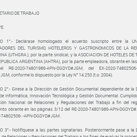
ETARIO DE TRABAJO
E:
O 1°.- Declárase homologado el acuerdo suscripto entre la 
ADORES DEL TURISMO, HOTELEROS Y GASTRONOMICOS DE LA RE
NA (UTHGRA.), por la parte sindical, y la ASOCIACION DE HOTELES DE
EPUBLICA ARGENTINA (AHTRA), por la parte empleadora, obrante en las
el RE-2020-74801986-APN-DGDYD#JGM, del EX-2020-74802506
M, conforme lo dispuesto por la Ley N° 14.250 (t.o. 2004).
 2°.- Gírese a la Dirección de Gestión Documental dependiente de la 
de Informática, Innovación Tecnológica y Gestión Documental. Cumplid
ción Nacional de Relaciones y Regulaciones del Trabajo a fin del reg
ento obrante en las páginas 3/12 del RE-2020-74801986-APN-DGDYD#
-74802506- -APN-DGDYD#JGM.
 3°.- Notifíquese a las partes signatarias. Posteriormente pase a la 
 de Relaciones y Regulaciones del Trabajo a los fines de evaluar la proce