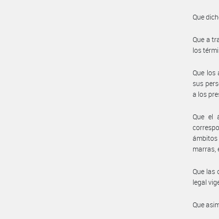
Que dich
Que a tr
los térmi
Que los 
sus pers
a los pr
Que el 
correspo
ámbitos 
marras, 
Que las 
legal vig
Que asim