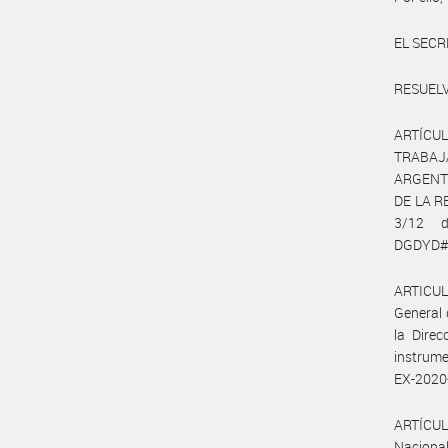
EL SECR
RESUELV
ARTÍCUL
TRABAJ
ARGENTI
DE LA R
3/12 d
DGDYD#JG
ARTICULO
General 
la Direc
instrum
EX-2020
ARTÍCULO
Nacional