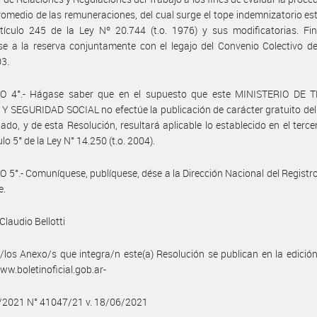
 promedio de las remuneraciones, del cual surge el tope indemnizatorio es
tículo 245 de la Ley Nº 20.744 (t.o. 1976) y sus modificatorias. Fi
e a la reserva conjuntamente con el legajo del Convenio Colectivo d
03.
O 4°.- Hágase saber que en el supuesto que este MINISTERIO DE 
 SEGURIDAD SOCIAL no efectúe la publicación de carácter gratuito de
do, y de esta Resolución, resultará aplicable lo establecido en el terce
ulo 5° de la Ley N° 14.250 (t.o. 2004).
 5°.- Comuníquese, publíquese, dése a la Dirección Nacional del Registro 
e.
Claudio Bellotti
/los Anexo/s que integra/n este(a) Resolución se publican en la edició
w.boletinoficial.gob.ar-
6/2021 N° 41047/21 v. 18/06/2021