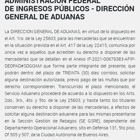
ADMINISTRACIÓN FEDERAL
DE INGRESOS PÚBLICOS - DIRECCIÓN
GENERAL DE ADUANAS
La DIRECCION GENERAL DE ADUANAS, en virtud de lo dispuesto en
el Art. 1ro. de la Ley 25603, para las mercaderías que se encuentran
en la situación prevista en el Art. 417 de la Ley 22415, comunica por
única vez a aquellos que acrediten su derecho a disponer de las
mercaderías que se detallan en el Anexo IF-2021-00679383-AFIP-
DEOPAD#SDGOAM que forma parte integrante del presente, que
podrán dentro del plazo de TREINTA (30) días corridos, solicitar
alguna destinación autorizada, previo pago de las multas que por
derecho correspondieren. Transcurrido el plazo mencionado, el
Servicio Aduanero procederá de acuerdo a lo dispuesto en los Arts.
2do., 3ro., 4to. y 5to. de la Ley 25603, y hasta tanto los titulares
conserven su derecho a disponer de las mercaderías, a efectos de
solicitar alguna destinación aduanera para las mismas presentarse
en la Sección Gestión de Rezagos (SE GSRE), dependiente del
Departamento Operacional Aduanero, sito en Defensa 131, 5to piso,
Of 505 y 507, de la Ciudad Autónoma de Buenos Aires.