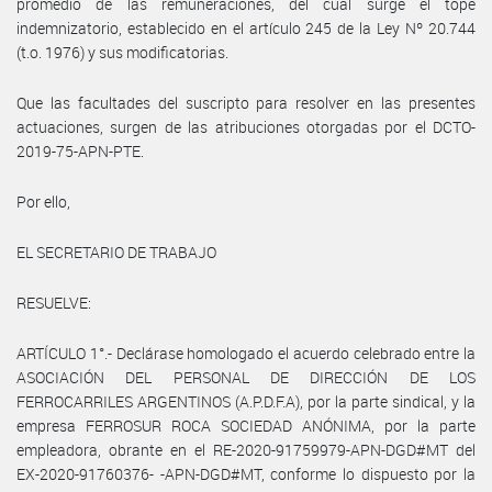
promedio de las remuneraciones, del cual surge el tope
indemnizatorio, establecido en el artículo 245 de la Ley Nº 20.744
(t.o. 1976) y sus modificatorias.
Que las facultades del suscripto para resolver en las presentes
actuaciones, surgen de las atribuciones otorgadas por el DCTO-
2019-75-APN-PTE.
Por ello,
EL SECRETARIO DE TRABAJO
RESUELVE:
ARTÍCULO 1°.- Declárase homologado el acuerdo celebrado entre la
ASOCIACIÓN DEL PERSONAL DE DIRECCIÓN DE LOS
FERROCARRILES ARGENTINOS (A.P.D.F.A), por la parte sindical, y la
empresa FERROSUR ROCA SOCIEDAD ANÓNIMA, por la parte
empleadora, obrante en el RE-2020-91759979-APN-DGD#MT del
EX-2020-91760376- -APN-DGD#MT, conforme lo dispuesto por la