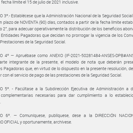
 fecha límite el 15 de julio de 2021 inclusive.
 3º.- Establécese que la Administración Nacional de la Seguridad Socia
n plazo de NOVENTA (90) días, contados a partir de la fecha límite estab
ulo 2°, para adecuar operativamente la distribución de los beneficios abo
 Entidades Pagadoras que decidan no prorrogar la vigencia de los Con
Prestaciones de la Seguridad Social.
O 4º — Apruébase como ANEXO (IF-2021-50281484-ANSES-DPB#AN
arte integrante de la presente, el modelo de nota que deberán prese
s Pagadoras que, en virtud de lo dispuesto en la presente resolución, d
r con el servicio de pago de las prestaciones de la Seguridad Social.
 5º. - Facúltase a la Subdirección Ejecutiva de Administración a di
complementarias necesarias para dar cumplimiento a lo estableci
.
LO 6º. — Comuníquese, publíquese, dese a la DIRECCIÓN NACIO
O OFICIAL y oportunamente, archívese.