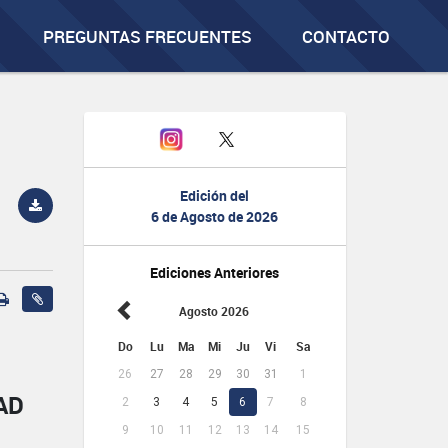
PREGUNTAS FRECUENTES
CONTACTO
Edición del
6 de Agosto de 2026
Ediciones Anteriores
Agosto 2026
Do
Lu
Ma
Mi
Ju
Vi
Sa
26
27
28
29
30
31
1
AD
2
3
4
5
6
7
8
9
10
11
12
13
14
15