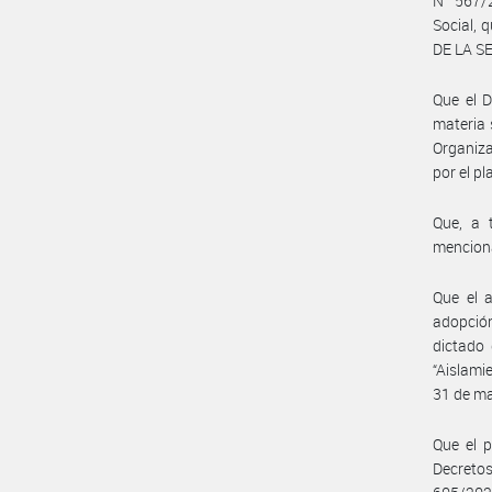
N° 567/2
Social,
DE LA S
Que el 
materia 
Organiza
por el p
Que, a 
menciona
Que el a
adopció
dictado
“Aislami
31 de ma
Que el 
Decreto