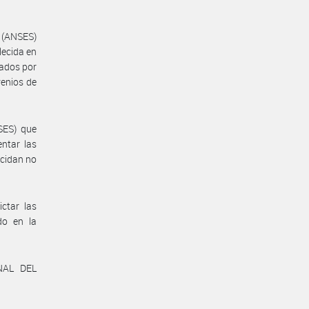
l (ANSES)
lecida en
nados por
venios de
SES) que
ntar las
ecidan no
ctar las
do en la
NAL DEL