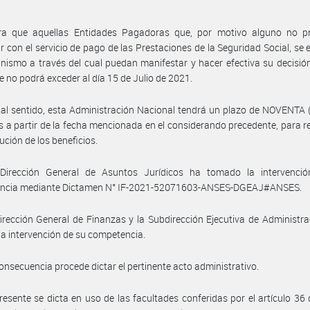
ra que aquellas Entidades Pagadoras que, por motivo alguno no p
r con el servicio de pago de las Prestaciones de la Seguridad Social, se 
ismo a través del cual puedan manifestar y hacer efectiva su decisió
e no podrá exceder al día 15 de Julio de 2021.
tal sentido, esta Administración Nacional tendrá un plazo de NOVENTA (
 a partir de la fecha mencionada en el considerando precedente, para 
bución de los beneficios.
Dirección General de Asuntos Jurídicos ha tomado la intervenci
ncia mediante Dictamen N° IF-2021-52071603-ANSES-DGEAJ#ANSES.
irección General de Finanzas y la Subdirección Ejecutiva de Administr
a intervención de su competencia.
onsecuencia procede dictar el pertinente acto administrativo.
resente se dicta en uso de las facultades conferidas por el artículo 36 