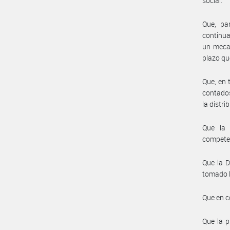
social.
Que, pa
continua
un mecan
plazo qu
Que, en 
contados
la distri
Que la 
compete
Que la D
tomado l
Que en c
Que la p