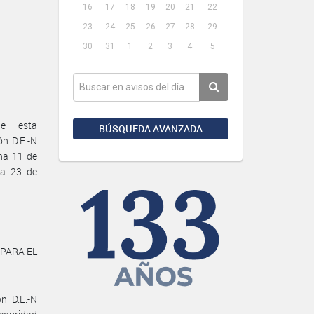
16
17
18
19
20
21
22
23
24
25
26
27
28
29
30
31
1
2
3
4
5
de esta
BÚSQUEDA AVANZADA
n D.E.-N
ha 11 de
ha 23 de
 PARA EL
n D.E.-N