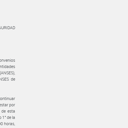
GURIDAD
Convenios
ntidades
ANSES),
ANSES de
ontinuar
estar por
 de esta
 1° de la
00 horas,