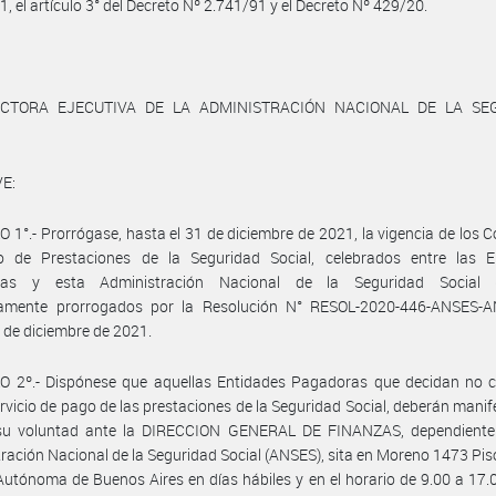
1, el artículo 3° del Decreto Nº 2.741/91 y el Decreto Nº 429/20.
ECTORA EJECUTIVA DE LA ADMINISTRACIÓN NACIONAL DE LA SE
E:
 1°.- Prorrógase, hasta el 31 de diciembre de 2021, la vigencia de los 
 de Prestaciones de la Seguridad Social, celebrados entre las E
ras y esta Administración Nacional de la Seguridad Social (
amente prorrogados por la Resolución N° RESOL-2020-446-ANSES-
 de diciembre de 2021.
O 2º.- Dispónese que aquellas Entidades Pagadoras que decidan no c
ervicio de pago de las prestaciones de la Seguridad Social, deberán manif
 su voluntad ante la DIRECCION GENERAL DE FINANZAS, dependiente
ración Nacional de la Seguridad Social (ANSES), sita en Moreno 1473 Piso
utónoma de Buenos Aires en días hábiles y en el horario de 9.00 a 17.