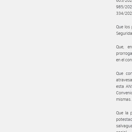
605/202
985/202
334/2021
Que los 
Segurida
Que, en
prorroga
en el co
Que con
atravesa
esta ANS
Convenio
mismas.
Que la p
potestad
salvagua