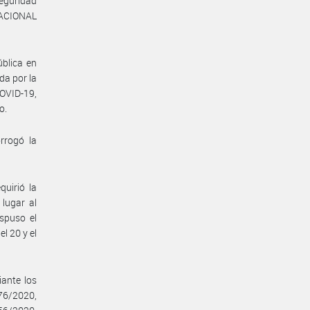
eguridad
NACIONAL
blica en
da por la
COVID-19,
o.
rrogó la
quirió la
lugar al
spuso el
l 20 y el
ante los
76/2020,