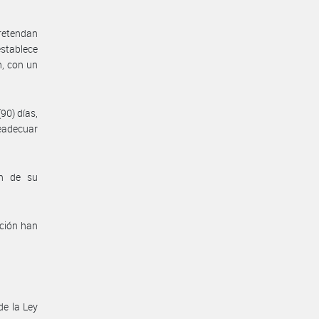
retendan
establece
n, con un
90) días,
readecuar
ón de su
ación han
de la Ley