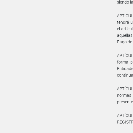
siendo la
ARTICULO
tendrá u
el artíc
aquellas
Pago de 
ARTÍCUL
forma p
Entidade
continua
ARTÍCULO
normas 
presente
ARTÍCU
REGISTR