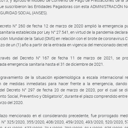
013, y aprobó el Modelo de Convenio de Pago de Prestaciones de la S
 que suscribieron las Entidades Pagadoras con esta ADMINISTRACIÓN 
EGURIDAD SOCIAL (ANSES).
Decreto N° 260 de fecha 12 de marzo de 2020 amplió la emergencia pú
sanitaria establecida por Ley N° 27.541, en virtud de la pandemia declara
ción Mundial de la Salud (OMS) en relación con el brote de coronavirus 
lazo de un (1) año a partir de la entrada en vigencia del mencionado decret
través del Decreto N° 167 de fecha 11 de marzo de 2021, se pro
da emergencia sanitaria hasta el 31 de diciembre de 2021.
gravamiento de la situación epidemiológica a escala internacional re
n de medidas inmediatas para hacer frente a la emergencia, dando 
 del Decreto N° 297 de fecha 20 de marzo de 2020, por el cual se di
ento Social, Preventivo y Obligatorio”, durante el plazo comprendido entre e
rzo del 2020.
plazo mencionado en el considerando precedente, fue prorrogado medi
s N° 325/2020, 355/2020, 408/2020, 459/2020, 493/2020, 520/2020, 5