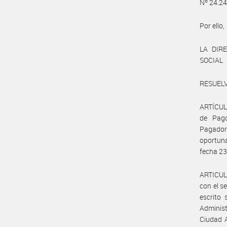
Nº 24.24
Por ello,
LA DIR
SOCIAL
RESUELV
ARTÍCULO
de Pago
Pagado
oportun
fecha 23
ARTICUL
con el s
escrito
Administ
Ciudad A