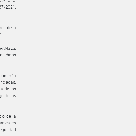
56/2020,
87/2021,
nes de la
21.
S-ANSES,
 aludidos
continúa
enciadas,
a de los
go de las
io de la
adica en
seguridad