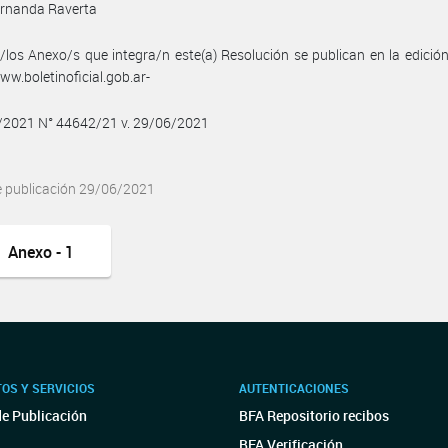
ernanda Raverta
/los Anexo/s que integra/n este(a) Resolución se publican en la edició
w.boletinoficial.gob.ar-
6/2021 N° 44642/21 v. 29/06/2021
e publicación 29/06/2021
Anexo - 1
OS Y SERVICIOS
AUTENTICACIONES
de Publicación
BFA Repositorio recibos
BFA Verificación