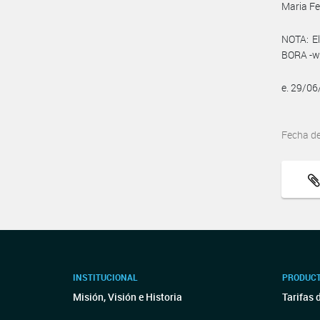
Maria F
NOTA: El
BORA -ww
e. 29/0
Fecha d
INSTITUCIONAL
PRODUCT
Misión, Visión e Historia
Tarifas 