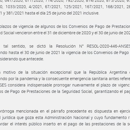
0, 641/2020, 677/2020, 714/2020, 792/2020, 814/2020, 875/2020, 9
0, 1033/2020, 4/2021, 67/2021, 125/2021, 167/2021, 168/2021, 2
 y 381/2021 hasta el día 25 de junio del 2021 inclusive.
plazos de vigencia de algunos de los Convenios de Pago de Prestacio
d Social vencieron entre el 31 de diciembre de 2020 y el 30 de junio de 20
 tal sentido, se dictó la Resolución N° RESOL-2020-446-ANSE
ndo hasta el 30 de junio de 2021 la vigencia de los Convenios de Pago
nsiderando que antecede.
 motivo de la situación excepcional que la República Argentina 
ndo por la pandemia y la consecuente emergencia sanitaria antes refer
ES considera indispensable prorrogar nuevamente el plazo de vigenci
s de Pago de Prestaciones de la Seguridad Social, garantizando el pa
rórroga mencionada en el párrafo precedente es dispuesta en ejercic
 jurídica que goza esta Administración Nacional y cuyo fundamento r
rdar el interés público inserto en el pago de las prestaciones de la 