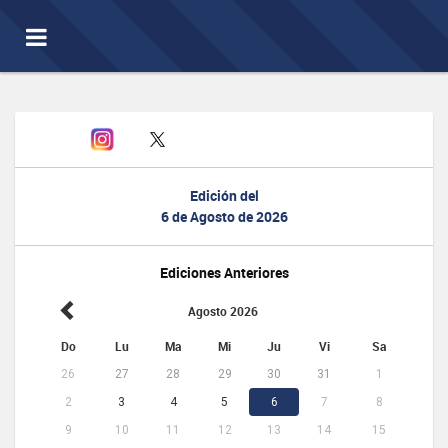
Toggle
navigation
Edición del
6 de Agosto de 2026
Ediciones Anteriores
Agosto 2026
Do
Lu
Ma
Mi
Ju
Vi
Sa
26
27
28
29
30
31
1
2
3
4
5
6
7
8
9
10
11
12
13
14
15