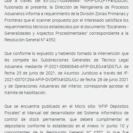
Que a través del EX-2021-00498984- -AFIP-DVZPYF#SDGOAI,
fusionado al presente, la Dirección de Reingeniería de Procesos
Aduaneros informa a requerimiento de la División Zonas Primarias y
Fronteras que el scanner propuesto por el interesado satisface los
requerimientos técnicos establecidos por el documento “Escáneres -
Generalidades y Aspectos Procedimentales” correspondiente a la
Resolución General N° 4352.
Que conforme lo expuesto y habiendo tomado la intervención que
les compete las Subdirecciones Generales de Técnico Legal
Aduanera mediante IF-2021-00690646-AFIP-DILEGA#SDGTLA de
fecha 25 de junio de 2021, de Asuntos Jurídicos a través del IF-
2021-00701294-AFIP-DVDRTA#SDGASJ de fecha 28 de junio 2021
y de Operaciones Aduaneras del Interior, corresponde aprobar el
trámite de habilitación.
Que se encuentra publicado en el Micro sitio “AFIP Depósitos
Fiscales” el Manual del desarrollador del Sistema informático de
control de stock permanente, que deberá cumplimentar el
depositario conforme lo establecido en el Anexo IV punto 10 y
concordantes de la Resolución General N° 4352, lo que fue