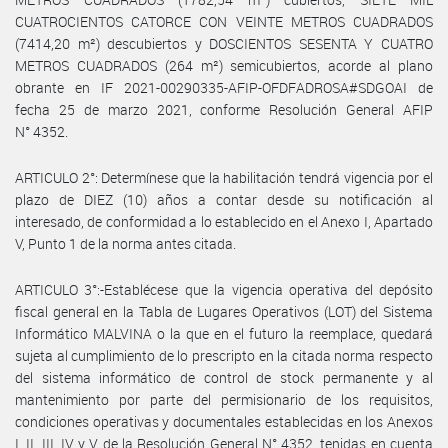
CUATROCIENTOS CATORCE CON VEINTE METROS CUADRADOS
(7414,20 m²) descubiertos y DOSCIENTOS SESENTA Y CUATRO
METROS CUADRADOS (264 m²) semicubiertos, acorde al plano
obrante en IF 2021-00290335-AFIP-OFDFADROSA#SDGOAI de
fecha 25 de marzo 2021, conforme Resolución General AFIP
N° 4352.
ARTICULO 2°: Determínese que la habilitación tendrá vigencia por el
plazo de DIEZ (10) años a contar desde su notificación al
interesado, de conformidad a lo establecido en el Anexo I, Apartado
V, Punto 1 de la norma antes citada.
ARTICULO 3°:-Establécese que la vigencia operativa del depósito
fiscal general en la Tabla de Lugares Operativos (LOT) del Sistema
Informático MALVINA o la que en el futuro la reemplace, quedará
sujeta al cumplimiento de lo prescripto en la citada norma respecto
del sistema informático de control de stock permanente y al
mantenimiento por parte del permisionario de los requisitos,
condiciones operativas y documentales establecidas en los Anexos
I, II, III, IV y V de la Resolución General N° 4352, tenidas en cuenta