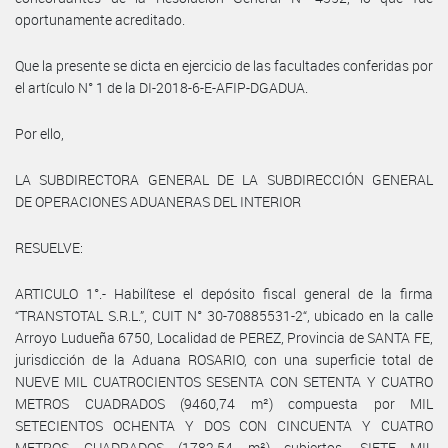
oportunamente acreditado.
Que la presente se dicta en ejercicio de las facultades conferidas por
el artículo N° 1 de la DI-2018-6-E-AFIP-DGADUA.
Por ello,
LA SUBDIRECTORA GENERAL DE LA SUBDIRECCIÓN GENERAL
DE OPERACIONES ADUANERAS DEL INTERIOR
RESUELVE:
ARTICULO 1°.- Habilítese el depósito fiscal general de la firma
“TRANSTOTAL S.R.L.”, CUIT N° 30-70885531-2“, ubicado en la calle
Arroyo Ludueña 6750, Localidad de PEREZ, Provincia de SANTA FE,
jurisdicción de la Aduana ROSARIO, con una superficie total de
NUEVE MIL CUATROCIENTOS SESENTA CON SETENTA Y CUATRO
METROS CUADRADOS (9460,74 m²) compuesta por MIL
SETECIENTOS OCHENTA Y DOS CON CINCUENTA Y CUATRO
METROS CUADRADOS (1782,54 m²) cubiertos, SIETE MIL