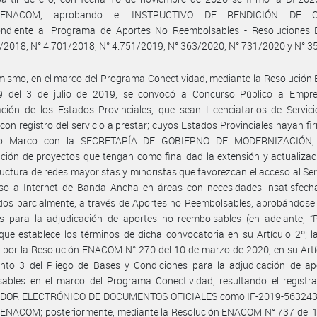
#ENACOM, aprobando el INSTRUCTIVO DE RENDICIÓN DE C
ondiente al Programa de Aportes No Reembolsables - Resolucione
/2018, N° 4.701/2018, N° 4.751/2019, N° 363/2020, N° 731/2020 y N° 3
mismo, en el marco del Programa Conectividad, mediante la Resolució
9 del 3 de julio de 2019, se convocó a Concurso Público a Empr
ación de los Estados Provinciales, que sean Licenciatarios de Servic
con registro del servicio a prestar; cuyos Estados Provinciales hayan f
io Marco con la SECRETARÍA DE GOBIERNO DE MODERNIZACIÓN, 
ción de proyectos que tengan como finalidad la extensión y actualizac
ructura de redes mayoristas y minoristas que favorezcan el acceso al Serv
so a Internet de Banda Ancha en áreas con necesidades insatisfecha
dos parcialmente, a través de Aportes no Reembolsables, aprobándose 
s para la adjudicación de aportes no reembolsables (en adelante, “P
que establece los términos de dicha convocatoria en su Artículo 2º; l
 por la Resolución ENACOM N° 270 del 10 de marzo de 2020, en su Artí
unto 3 del Pliego de Bases y Condiciones para la adjudicación de ap
ables en el marco del Programa Conectividad, resultando el registra
DOR ELECTRÓNICO DE DOCUMENTOS OFICIALES como IF-2019-563243
NACOM; posteriormente, mediante la Resolución ENACOM N° 737 del 1° 