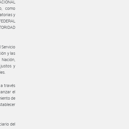
 NACIONAL
o, como
atorias y
 FEDERAL
UTORIDAD
 Servicio
ión y las
 Nación,
justos y
des.
a través
canzar el
miento de
stablecer
iario del