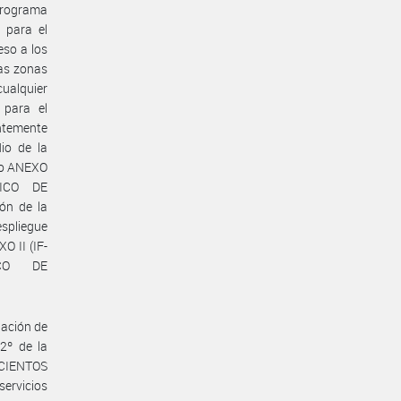
Programa
 para el
eso a los
las zonas
cualquier
 para el
entemente
io de la
mo ANEXO
NICO DE
ón de la
espliegue
O II (IF-
ICO DE
iación de
 2º de la
SCIENTOS
servicios