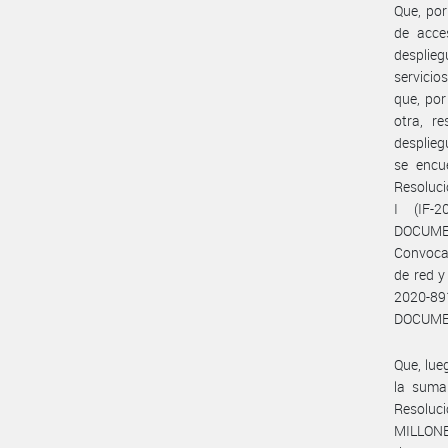
Que, po
de acce
desplieg
servicio
que, por
otra, r
desplieg
se encu
Resoluc
I (IF-
DOCUMEN
Convocat
de red y
2020-
DOCUMENT
Que, lue
la suma 
Resoluc
MILLONES