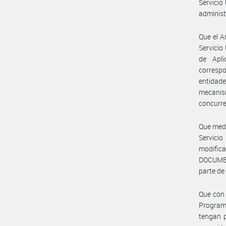
Servicio
administ
Que el A
Servicio
de Apli
correspo
entidade
mecanis
concurre
Que medi
Servic
modifi
DOCUME
parte de
Que con 
Programa
tengan p