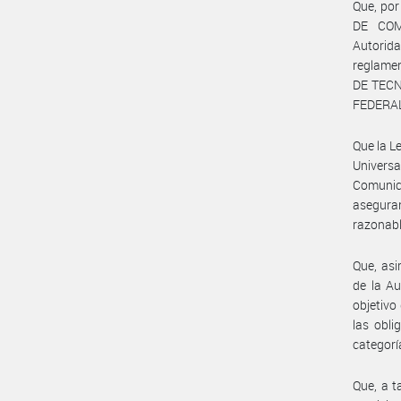
Que, por
DE COM
Autorida
reglame
DE TECN
FEDERAL
Que la L
Universa
Comunic
asegura
razonabl
Que, as
de la Au
objetivo
las obli
categoría
Que, a t