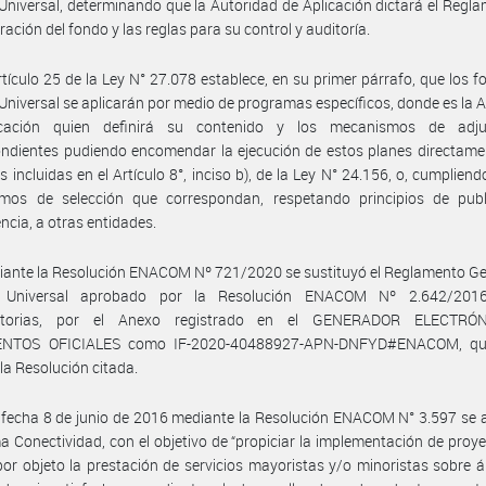
 Universal, determinando que la Autoridad de Aplicación dictará el Regl
ración del fondo y las reglas para su control y auditoría.
rtículo 25 de la Ley N° 27.078 establece, en su primer párrafo, que los f
 Universal se aplicarán por medio de programas específicos, donde es la 
cación quien definirá su contenido y los mecanismos de adju
ndientes pudiendo encomendar la ejecución de estos planes directame
s incluidas en el Artículo 8°, inciso b), de la Ley N° 24.156, o, cumpliend
mos de selección que correspondan, respetando principios de publ
ncia, a otras entidades.
ante la Resolución ENACOM Nº 721/2020 se sustituyó el Reglamento Ge
io Universal aprobado por la Resolución ENACOM Nº 2.642/201
catorias, por el Anexo registrado en el GENERADOR ELECTRÓ
NTOS OFICIALES como IF-2020-40488927-APN-DNFYD#ENACOM, qu
 la Resolución citada.
fecha 8 de junio de 2016 mediante la Resolución ENACOM N° 3.597 se 
 Conectividad, con el objetivo de “propiciar la implementación de proy
or objeto la prestación de servicios mayoristas y/o minoristas sobre 