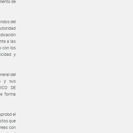
amento de
ondos del
Autoridad
dicación
nte a las
o con los
icidad y
neral del
6 y sus
NICO DE
e forma
aprobó el
ectos que
áreas con