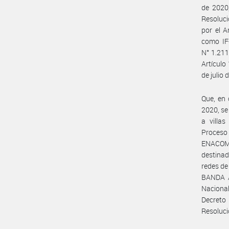
de 2020,
Resoluc
por el 
como IF
N° 1.211
Artícul
de julio 
Que, en 
2020, se
a villas
Proceso 
ENACOM N
destinad
redes de
BANDA A
Nacional
Decreto 
Resoluci