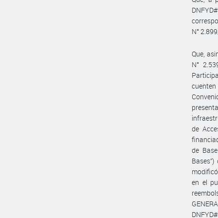
DNFYD
corresp
N° 2.899
Que, asi
N° 2.53
Particip
cuenten 
Conven
presenta
infraest
de Acce
financia
de Base
Bases”) 
modificó
en el p
reembols
GENERA
DNFYD#E