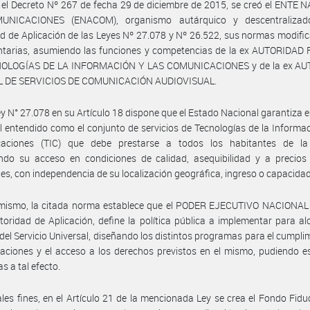
 el Decreto Nº 267 de fecha 29 de diciembre de 2015, se creó el ENTE
UNICACIONES (ENACOM), organismo autárquico y descentralizad
d de Aplicación de las Leyes Nº 27.078 y Nº 26.522, sus normas modific
ntarias, asumiendo las funciones y competencias de la ex AUTORIDAD
OLOGÍAS DE LA INFORMACIÓN Y LAS COMUNICACIONES y de la ex A
 DE SERVICIOS DE COMUNICACIÓN AUDIOVISUAL.
ey N° 27.078 en su Artículo 18 dispone que el Estado Nacional garantiza el
l entendido como el conjunto de servicios de Tecnologías de la Informac
aciones (TIC) que debe prestarse a todos los habitantes de la
ndo su acceso en condiciones de calidad, asequibilidad y a precios 
es, con independencia de su localización geográfica, ingreso o capacida
imismo, la citada norma establece que el PODER EJECUTIVO NACIONAL 
toridad de Aplicación, define la política pública a implementar para al
 del Servicio Universal, diseñando los distintos programas para el cumpli
gaciones y el acceso a los derechos previstos en el mismo, pudiendo e
s a tal efecto.
ales fines, en el Artículo 21 de la mencionada Ley se crea el Fondo Fiduc