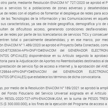
r otro parte, mediante Resolución ENACOM N° 727/2020 se aprobó el 
so a servicios tic a poblaciones de zonas adversas y desatendidas
ue de redes con el objetivo de fomentar el despliegue de redes para acc
s de las Tecnologías de la Información y las Comunicaciones en aquel
 sus características, ya sea de índole geográfica, demográfica y/o de 
esulten de dificultoso acceso, generando condiciones desfavorables
ue de redes por parte de los licenciatarios de servicios TICs y consecu
entren total o parcialmente desatendidas; y en ese marco, por med
ión ENACOM N° 1.489/2020 se aprobó el Proyecto Delta Conectado, co
2020-87326634-APN-DNFYD#ENACOM del GENERADOR ELECTRO
TOS OFICIALES) disponiéndose en su Artículo segundo la aprobaci
oria para la Adjudicación de Aportes no Reembolsables destinados al d
 prestación de servicio fijo de acceso a internet y, la aprobación del ANEX
89129844-APN-DNFYD#ENACOM del GENERADOR ELECTRON
OS OFICIALES) que establece los términos de dicha convocatoria.
go, por medio de la Resolución ENACOM N° 189/2021 se aprobó la ampl
del Fondo Fiduciario del Servicio Universal asignada en el Artículo
ión RESOL-2020-727-APN-ENACOM#JGM, en la suma de PESOS TRE
 ($ 300.000.000), a los fines de la ejecución del Programa de acceso a 