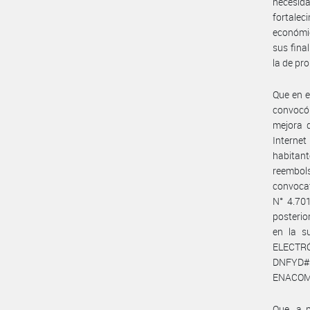
necesid
fortale
económic
sus fina
la de pro
Que en e
convocó 
mejora d
Interne
habitan
reembol
convoca
N° 4.70
posterio
en la s
ELECTR
DNFYD#E
ENACOM 
Que, a p