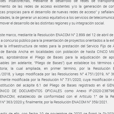
ades insatisfechas, mediante el desarrollo de redes de transport
cimiento de las redes de acceso existentes y/o la generación de con
as propicias para el desarrollo de nuevas redes de acceso” y señalan
lidades, la de generar un acceso equitativo a los servicios de telecomunic
mover el desarrollo de las distintas regiones y su integración social.
ste marco, mediante la Resolución ENACOM N° 2.899 del 12 de abril de
a concurso público para la presentación de proyectos orientados a la ex
e la infraestructura de redes para la prestación del Servicio Fijo de
t de Banda Ancha en localidades con población de hasta CINCO MIL
tes, aprobándose el Pliego de Bases para la adjudicación de ap
sables (en adelante, “Pliego de Bases”) que establece los términos 
toria; la cual ampliada, en primer término, por la Resolució
1/2018, y luego modificada por las Resoluciones N° 4.751/2019, N° 3
rmente modificada por la Resolución N° 731/2020, cuya modificación 
ustitución del acápite 6.1 del Pliego de Bases registrado en el G
ÓNICO DE DOCUMENTOS OFICIALES como Anexo IF-2020-238796
NACOM, establecido de conformidad con el Artículo 1° de la Re
N° 363/2020 y, finalmente, por la Resolución ENACOM N° 359/2021.
artir de ello, con fecha 10 de noviembre de 2020 se firmó la DI-202