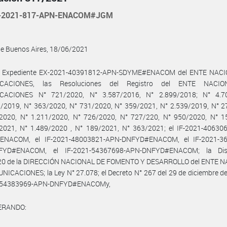
-2021-817-APN-ENACOM#JGM
de Buenos Aires, 18/06/2021
l Expediente EX-2021-40391812-APN-SDYME#ENACOM del ENTE NAC
CACIONES, las Resoluciones del Registro del ENTE NACI
CACIONES N° 721/2020, N° 3.587/2016, N° 2.899/2018; N° 4.70
1/2019, N° 363/2020, N° 731/2020, N° 359/2021, N° 2.539/2019, N° 2
2020, N° 1.211/2020, N° 726/2020, N° 727/220, N° 950/2020, N° 1
2021, N° 1.489/2020 , N° 189/2021, N° 363/2021; el IF-2021-40630
ENACOM, el IF-2021-48003821-APN-DNFYD#ENACOM, el IF-2021-36
FYD#ENACOM, el IF-2021-54367698-APN-DNFYD#ENACOM; la Disp
20 de la DIRECCIÓN NACIONAL DE FOMENTO Y DESARROLLO del ENTE 
ICACIONES; la Ley N° 27.078; el Decreto N° 267 del 29 de diciembre de
1-54383969-APN-DNFYD#ENACOMy,
ERANDO: