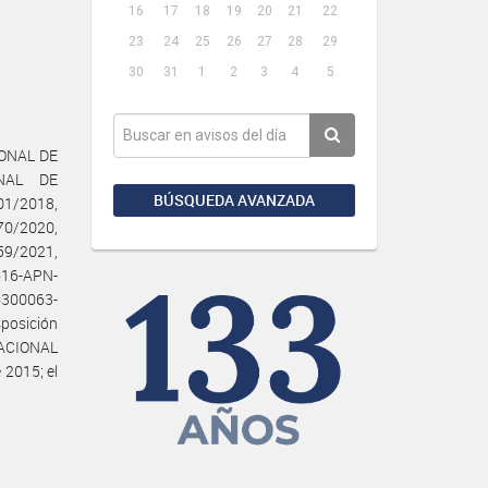
16
17
18
19
20
21
22
23
24
25
26
27
28
29
30
31
1
2
3
4
5
IONAL DE
ONAL DE
BÚSQUEDA AVANZADA
1/2018,
70/2020,
59/2021,
616-APN-
300063-
osición
NACIONAL
 2015; el