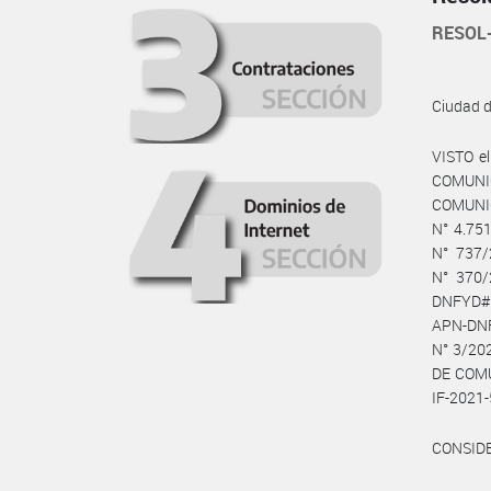
RESOL
Ciudad 
VISTO e
COMUNI
COMUNI
N° 4.75
N° 737/
N° 370/
DNFYD#
APN-DN
N° 3/20
DE COMUN
IF-202
CONSID