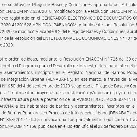
 se sustituyó el Pliego de Bases y Condiciones aprobado por Artículo
ión ENACOM N° 2.539/2019, modificado por la Resolución ENACOM N° 2
Anexo registrado en el GENERADOR ELECTRÓNICO DE DOCUMENTOS O
-2020-41201528-APN-DGAJR#ENACOM; y finalmente, por Resolució
/2020 se modificó el acápite 8.2 del Pliego de Bases y Condiciones, apr
o 1° de la Resolución del ENTE NACIONAL DE COMUNICACIONES N° 737 de
de 2020.
otro orden de ideas, mediante la Resolución ENACOM N° 726 del 30 de
 aprobó el Programa para el Desarrollo de Infraestructura para Internet 
 y asentamientos inscriptos en el Registro Nacional de Barrios Popu
de Integración Urbana (RENABAP), y, en ese marco, a través de la Re
° 950 del 4 de septiembre de 2020 se aprobó el Pliego de Bases y Co
o a “Implementar proyectos de la instalación y/o desarrollo y/o mejo
 infraestructura para la prestación del SERVICIO FIJO DE ACCESO A IN
NCHA a los habitantes de barrios y asentamientos inscriptos en el 
 de Barrios Populares en Proceso de Integración Urbana (RENABAP), c
N° 358/2017”; dicha convocatoria fue parcialmente modificada a trav
ón ENACOM N° 159, publicada en el Boletín Oficial el 22 de febrero de 202