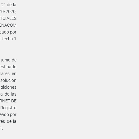
 2° de la
70/2020,
FICIALES
n ENACOM
obado por
 fecha 1
 junio de
destinado
lares en
solución
ndiciones
ra de las
TERNET DE
Registro
reado por
és de la
1.