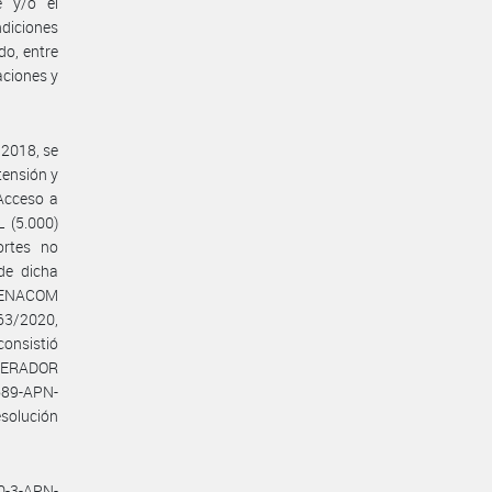
e y/o el
diciones
do, entre
aciones y
 2018, se
tensión y
 Acceso a
 (5.000)
ortes no
de dicha
n ENACOM
63/2020,
consistió
ENERADOR
89-APN-
solución
0-3-APN-