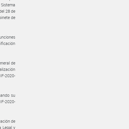
 Sistema
del 28 de
binete de
unciones
ificación
eneral de
lización
IF-2020-
esando su
IF-2020-
ración de
a Legal y