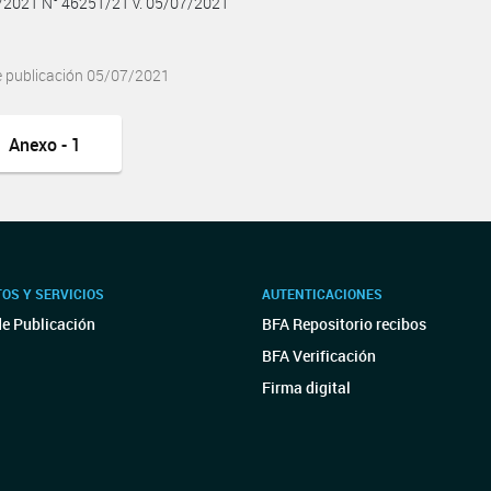
7/2021 N° 46251/21 v. 05/07/2021
e publicación 05/07/2021
Anexo - 1
OS Y SERVICIOS
AUTENTICACIONES
de Publicación
BFA Repositorio recibos
BFA Verificación
Firma digital