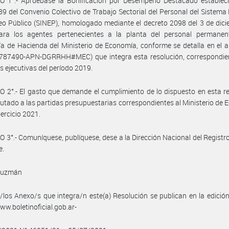
O 1°.- Apruébase la Bonificación por Desempeño Destacado estableci
 89 del Convenio Colectivo de Trabajo Sectorial del Personal del Sistema
o Público (SINEP), homologado mediante el decreto 2098 del 3 de dic
ara los agentes pertenecientes a la planta del personal permanen
ía de Hacienda del Ministerio de Economía, conforme se detalla en el a
787490-APN-DGRRHH#MEC) que integra esta resolución, correspondien
s ejecutivas del período 2019.
 2°.- El gasto que demande el cumplimiento de lo dispuesto en esta r
utado a las partidas presupuestarias correspondientes al Ministerio de
jercicio 2021.
 3°.- Comuníquese, publíquese, dese a la Dirección Nacional del Registro 
e.
Guzmán
/los Anexo/s que integra/n este(a) Resolución se publican en la edició
w.boletinoficial.gob.ar-