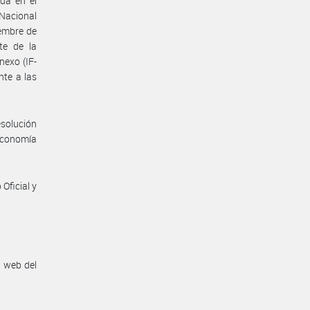
da en el
 Nacional
iembre de
te de la
nexo (IF-
te a las
esolución
 Economía
Oficial y
n web del