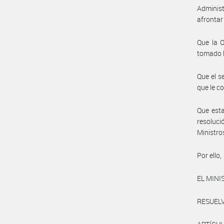
Adminis
afrontar
Que la O
tomado l
Que el s
que le c
Que esta
resoluci
Ministro
Por ello,
EL MINI
RESUELV