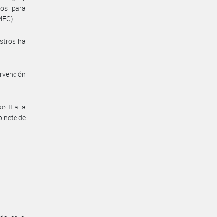
ios para
MEC).
istros ha
ervención
o II a la
binete de