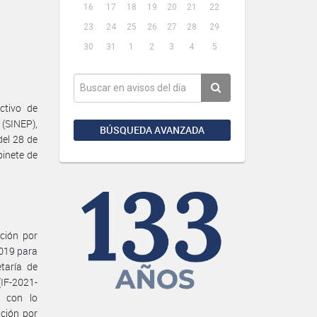
16
17
18
19
20
21
22
23
24
25
26
27
28
29
30
31
1
2
3
4
5
ctivo de
(SINEP),
BÚSQUEDA AVANZADA
del 28 de
binete de
ación por
2019 para
taría de
(IF-2021-
 con lo
ación por