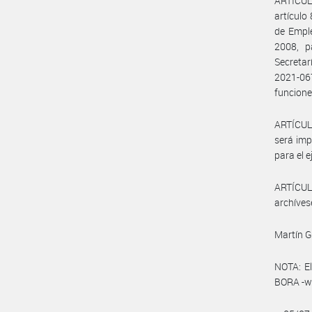
ARTÍCUL
artículo
de Emple
2008, p
Secretar
2021-06
funcione
ARTÍCULO
será imp
para el e
ARTÍCULO
archíves
Martín 
NOTA: El
BORA -ww