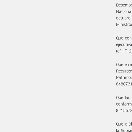
Desempeñ
Nacional
octubre 
Ministro
Que con
ejecutiv
(cf., I
Que en i
Recurso
Patrimo
848073
Que las 
conform
821567
Que la D
la Subse