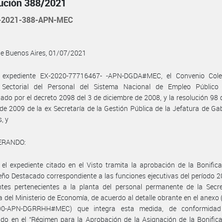
ución 388/2021
-2021-388-APN-MEC
de Buenos Aires, 01/07/2021
l expediente EX-2020-77716467- -APN-DGDA#MEC, el Convenio Cole
 Sectorial del Personal del Sistema Nacional de Empleo Público 
do por el decreto 2098 del 3 de diciembre de 2008, y la resolución 98 
de 2009 de la ex Secretaría de la Gestión Pública de la Jefatura de Ga
, y
ERANDO:
el expediente citado en el Visto tramita la aprobación de la Bonific
o Destacado correspondiente a las funciones ejecutivas del período 
ntes pertenecientes a la planta del personal permanente de la Secre
 del Ministerio de Economía, de acuerdo al detalle obrante en el anexo 
90-APN-DGRRHH#MEC) que integra esta medida, de conformidad
ido en el “Régimen para la Aprobación de la Asignación de la Bonific