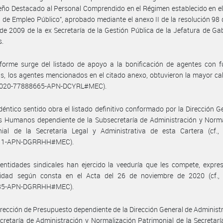
o Destacado al Personal Comprendido en el Régimen establecido en el
 de Empleo Público”, aprobado mediante el anexo II de la resolución 98 
de 2009 de la ex Secretaría de la Gestión Pública de la Jefatura de Ga
s.
forme surge del listado de apoyo a la bonificación de agentes con f
as, los agentes mencionados en el citado anexo, obtuvieron la mayor cal
F- 2020-77888665-APN-DCYRL#MEC).
déntico sentido obra el listado definitivo conformado por la Dirección G
s Humanos dependiente de la Subsecretaría de Administración y Norma
nial de la Secretaría Legal y Administrativa de esta Cartera (cf., 
11-APN-DGRRHH#MEC).
entidades sindicales han ejercido la veeduría que les compete, expr
idad según consta en el Acta del 26 de noviembre de 2020 (cf., 
85-APN-DGRRHH#MEC).
irección de Presupuesto dependiente de la Dirección General de Administ
cretaría de Administración y Normalización Patrimonial de la Secretarí