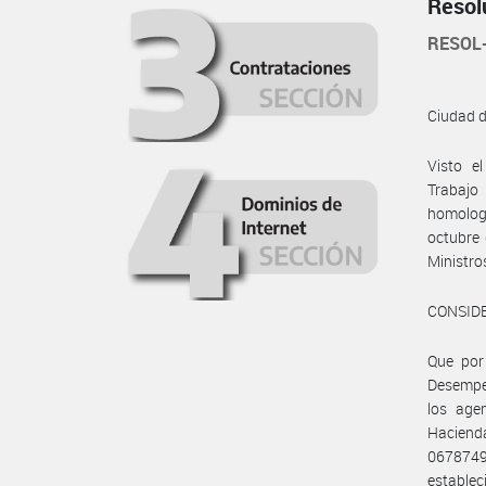
Resol
RESOL
Ciudad 
Visto e
Trabajo
homologa
octubre 
Ministros
CONSID
Que por 
Desempeñ
los age
Hacienda
067874
establec