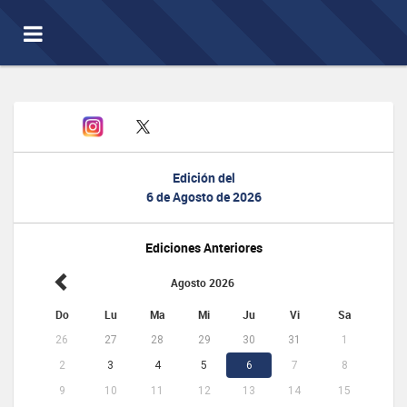
Toggle
navigation
Edición del
6 de Agosto de 2026
Ediciones Anteriores
Agosto 2026
Do
Lu
Ma
Mi
Ju
Vi
Sa
26
27
28
29
30
31
1
2
3
4
5
6
7
8
9
10
11
12
13
14
15