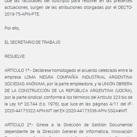
Que las facultades del suscripto para resolver en las presentes
actuaciones, surgen de las atribuciones otorgadas por el DECTO-
2019-75-APN-PTE.
Por ello,
EL SECRETARIO DE TRABAJO
RESUELVE:
ARTÍCULO 1º.- Declárese homologado el acuerdo celebrado entre la
empresa LOMA NEGRA COMPAÑÍA INDUSTRIAL ARGENTINA
SOCIEDAD ANÓNIMA, por la parte empleadora, y la UNIÓN OBRERA
DE LA CONSTRUCCIÓN DE LA REPÚBLICA ARGENTINA (UOCRA),
por la parte sindical; conforme a los términos del Artículo 223 bis de
la Ley Nº 20.744 (t.o. 1976); que luce en las páginas 4/11 del IF-
2020-44173322-APN-MT del EX-2020-44173336-APN-SSGA#MT.
ARTÍCULO 2º.- Gírese a la Dirección de Gestión Documental
dependiente de la Dirección General de Informática, Innovación