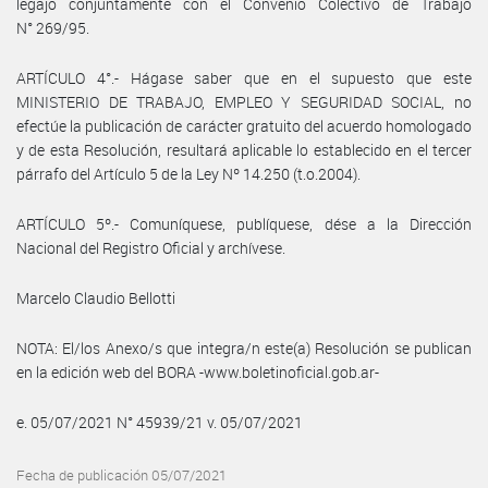
legajo conjuntamente con el Convenio Colectivo de Trabajo
N° 269/95.
ARTÍCULO 4°.- Hágase saber que en el supuesto que este
MINISTERIO DE TRABAJO, EMPLEO Y SEGURIDAD SOCIAL, no
efectúe la publicación de carácter gratuito del acuerdo homologado
y de esta Resolución, resultará aplicable lo establecido en el tercer
párrafo del Artículo 5 de la Ley Nº 14.250 (t.o.2004).
ARTÍCULO 5º.- Comuníquese, publíquese, dése a la Dirección
Nacional del Registro Oficial y archívese.
Marcelo Claudio Bellotti
NOTA: El/los Anexo/s que integra/n este(a) Resolución se publican
en la edición web del BORA -www.boletinoficial.gob.ar-
e. 05/07/2021 N° 45939/21 v. 05/07/2021
Fecha de publicación 05/07/2021