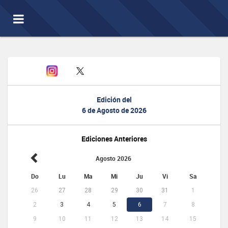
Toggle
navigation
Edición del
6 de Agosto de 2026
Ediciones Anteriores
Agosto 2026
Do
Lu
Ma
Mi
Ju
Vi
Sa
26
27
28
29
30
31
1
2
3
4
5
6
7
8
9
10
11
12
13
14
15