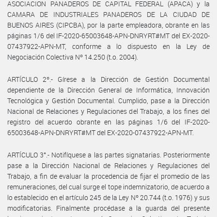
ASOCIACION PANADEROS DE CAPITAL FEDERAL (APACA) y la
CAMARA DE INDUSTRIALES PANADEROS DE LA CIUDAD DE
BUENOS AIRES (CIPCBA), por la parte empleadora, obrante en las
páginas 1/6 del IF-2020-65003648-APN-DNRYRT#MT del EX-2020-
07437922-APN-MT, conforme a lo dispuesto en la Ley de
Negociación Colectiva Nº 14.250 (t.o. 2004).
ARTÍCULO 2º.- Gírese a la Dirección de Gestión Documental
dependiente de la Dirección General de Informática, Innovación
Tecnológica y Gestión Documental. Cumplido, pase a la Dirección
Nacional de Relaciones y Regulaciones del Trabajo, a los fines del
registro del acuerdo obrante en las páginas 1/6 del IF-2020-
65003648-APN-DNRYRT#MT del EX-2020-07437922-APN-MT.
ARTÍCULO 3°.- Notifíquese a las partes signatarias. Posteriormente
pase a la Dirección Nacional de Relaciones y Regulaciones del
Trabajo, a fin de evaluar la procedencia de fijar el promedio de las
remuneraciones, del cual surge el tope indemnizatorio, de acuerdo a
lo establecido en el artículo 245 de la Ley Nº 20.744 (t.o. 1976) y sus
modificatorias. Finalmente procédase a la guarda del presente