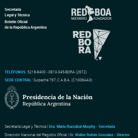
Secretaría
Legal y Técnica
Boletín Oficial
de la República Argentina
TELÉFONOS:
5218-8400 - 0810-345-BORA (2672)
SEDE CENTRAL:
Suipacha 767, C.A.B.A. (C1008AAO)
Secretaría Legal y Técnica |
Dra. María Ibarzabal Murphy - Secretaria
Dirección Nacional del Registro Oficial |
Dr. Walter Rubén Gonzalez - Director