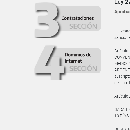
Ley 2
Aproba
El Sena
sanciona
Artícu
CONVENI
MEDIO 
ARGENT
suscrip
de julio
Artículo
DADA EN
10 DÍAS
REGISTR