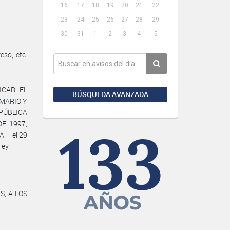
16
17
18
19
20
21
22
23
24
25
26
27
28
29
30
31
1
2
3
4
5
so, etc.
ICAR EL
BÚSQUEDA AVANZADA
IMARIO Y
PÚBLICA
E 1997,
 – el 29
ley.
S, A LOS