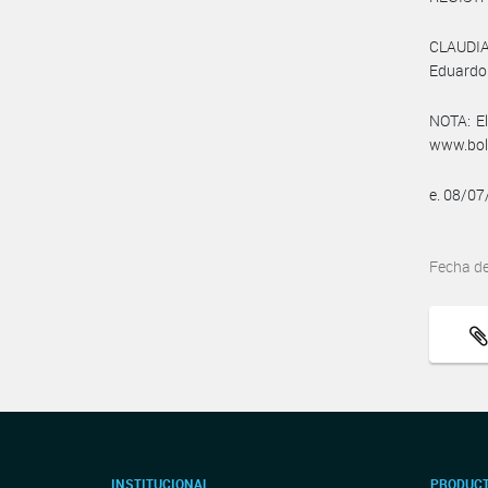
CLAUDIA
Eduardo
NOTA: El
www.bole
e. 08/0
Fecha d
INSTITUCIONAL
PRODUCT