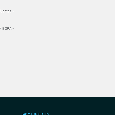
uentes -
el BORA -
FAQ Y TUTORIALES