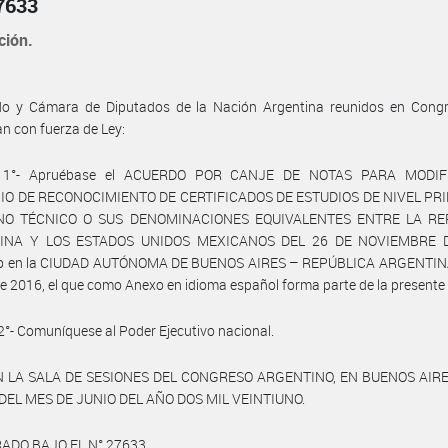
7633
ción.
do y Cámara de Diputados de la Nación Argentina reunidos en Congre
n con fuerza de Ley:
lo 1°- Apruébase el ACUERDO POR CANJE DE NOTAS PARA MODIF
O DE RECONOCIMIENTO DE CERTIFICADOS DE ESTUDIOS DE NIVEL PR
NO TÉCNICO O SUS DENOMINACIONES EQUIVALENTES ENTRE LA RE
INA Y LOS ESTADOS UNIDOS MEXICANOS DEL 26 DE NOVIEMBRE D
to en la CIUDAD AUTÓNOMA DE BUENOS AIRES – REPÚBLICA ARGENTINA
 de 2016, el que como Anexo en idioma español forma parte de la presente 
 2°- Comuníquese al Poder Ejecutivo nacional.
 LA SALA DE SESIONES DEL CONGRESO ARGENTINO, EN BUENOS AIRE
 DEL MES DE JUNIO DEL AÑO DOS MIL VEINTIUNO.
ADO BAJO EL N° 27633