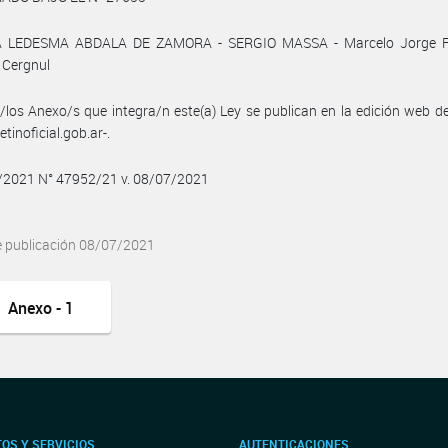
 LEDESMA ABDALA DE ZAMORA - SERGIO MASSA - Marcelo Jorge F
 Cergnul
/los Anexo/s que integra/n este(a) Ley se publican en la edición web d
tinoficial.gob.ar-.
7/2021 N° 47952/21 v. 08/07/2021
e publicación 08/07/2021
Anexo - 1
OS Y SERVICIOS
AUTENTICACIONES