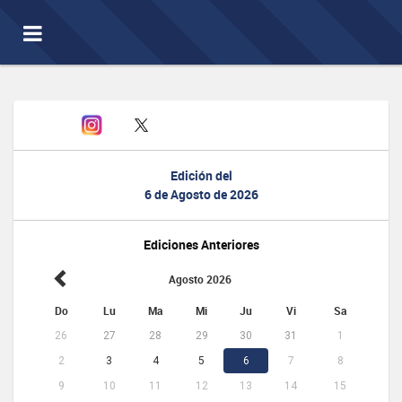
Toggle
navigation
Edición del
6 de Agosto de 2026
Ediciones Anteriores
Agosto 2026
Do
Lu
Ma
Mi
Ju
Vi
Sa
26
27
28
29
30
31
1
2
3
4
5
6
7
8
9
10
11
12
13
14
15