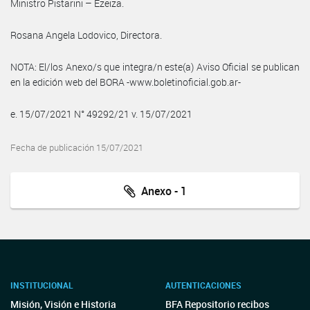
Ministro Pistarini – Ezeiza.
Rosana Angela Lodovico, Directora.
NOTA: El/los Anexo/s que integra/n este(a) Aviso Oficial se publican
en la edición web del BORA -www.boletinoficial.gob.ar-
e. 15/07/2021 N° 49292/21 v. 15/07/2021
Fecha de publicación 15/07/2021
Anexo - 1
INSTITUCIONAL
AUTENTICACIONES
Misión, Visión e Historia
BFA Repositorio recibos