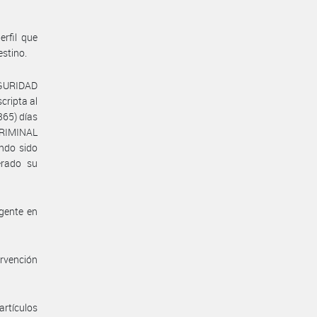
erfil que
estino.
EGURIDAD
ripta al
65) días
CRIMINAL
ndo sido
erado su
gente en
ervención
artículos