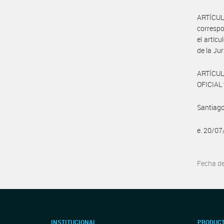
ARTÍCULO
correspo
el artíc
de la Jur
ARTÍCUL
OFICIAL 
Santiago
e. 20/0
Fecha d
INSTITUCIONAL
PRODUCT