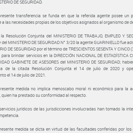
ISTERIO DE SEGURIDAD.
resente transferencia se funda en que la referida agente posee un p
 a las necesidades propias de los objetivos asignados al organismo de d
 la Resolución Conjunta del MINISTERIO DE TRABAJO, EMPLEO Y S
 del MINISTERIO DE SEGURIDAD N° 3/20 la agente GUARINIELLO fue adsc
RIO DE SEGURIDAD por el término de TRESCIENTOS SESENTA Y CINCO (3
s, para brindar servicios en la DIRECCIÓN NACIONAL DE ESTADÍSTICA 
NIDAD GABINETE DE ASESORES del MINISTERIO DE SEGURIDAD; habie
ada de la citada Resolución Conjunta el 14 de julio de 2020 y op
nto el 14 de julio de 2021.
presente medida no implica menoscabo moral ni económico para la a
, quien ha prestado su conformidad al respecto.
servicios jurídicos de las jurisdicciones involucradas han tomado la int
mpetencia.
resente medida se dicta en virtud de las facultades conferidas por los 