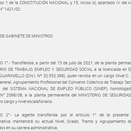
iso 1 de la CONSTITUCIÓN NACIONAL y 15, inciso b), apartado IV del A
N° 1421/02.
 DE GABINETE DE MINISTROS
 1°.- Transfiérese, a partir del 15 de julio de 2021, de la planta perma
RIO DE TRABAJO, EMPLEO Y SEGURIDAD SOCIAL a la licenciada en 
GUARINIELLO (D.N.I. Nº 32.552.399), quien revista en un cargo Nivel C,
neral, Agrupamiento Profesional del Convenio Colectivo de Trabajo Sect
l del SISTEMA NACIONAL DE EMPLEO PÚBLICO (SINEP), homologad
 N° 2098/08, a la planta permanente del MINISTERIO DE SEGURIDAD
vo cargo y nivel escalafonario.
O 2°.- La agente transferida por el artículo 1° de la presente 
trativa mantendrá su actual Nivel, Grado, Tramo y Agrupamiento de
os en su carrera administrativa.