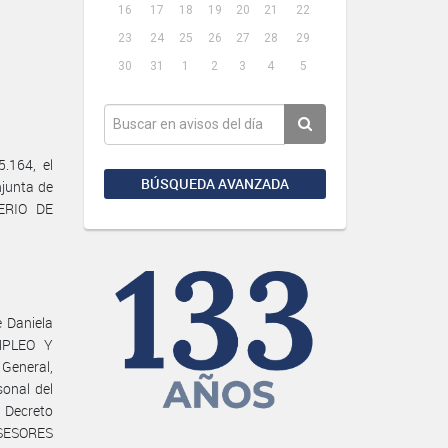
16
17
18
19
20
21
22
23
24
25
26
27
28
29
30
31
1
2
3
4
5
.164, el
BÚSQUEDA AVANZADA
njunta de
ERIO DE
e Daniela
MPLEO Y
General,
sonal del
Decreto
ASESORES