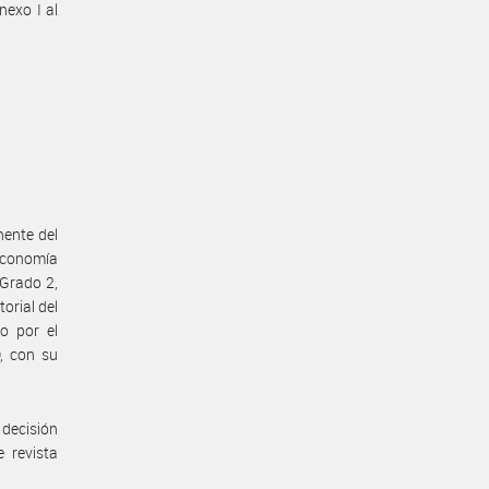
nexo I al
nente del
Economía
 Grado 2,
orial del
o por el
, con su
decisión
 revista