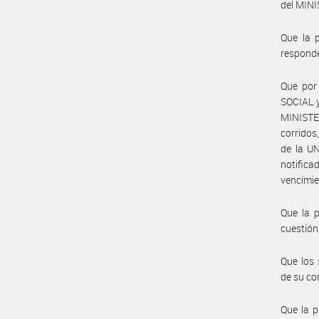
del MIN
Que la p
responde
Que por
SOCIAL y
MINISTE
corrido
de la U
notific
vencimie
Que la 
cuestión
Que los 
de su co
Que la p