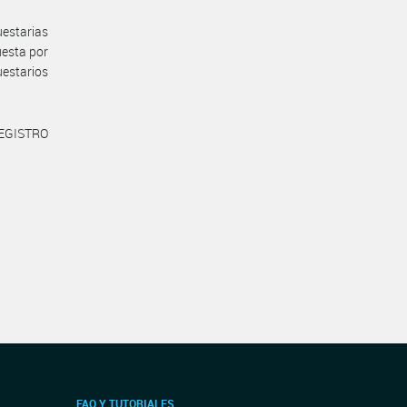
uestarias
uesta por
uestarios
REGISTRO
FAQ Y TUTORIALES