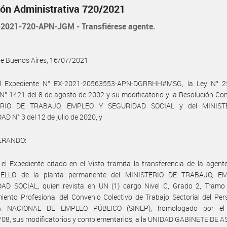
ión Administrativa 720/2021
2021-720-APN-JGM - Transfiérese agente.
de Buenos Aires, 16/07/2021
l Expediente N° EX-2021-20563553-APN-DGRRHH#MSG, la Ley N° 25
N° 1421 del 8 de agosto de 2002 y su modificatorio y la Resolución Co
ERIO DE TRABAJO, EMPLEO Y SEGURIDAD SOCIAL y del MINIST
D N° 3 del 12 de julio de 2020, y
ERANDO:
el Expediente citado en el Visto tramita la transferencia de la agent
IELLO de la planta permanente del MINISTERIO DE TRABAJO, E
AD SOCIAL, quien revista en UN (1) cargo Nivel C, Grado 2, Tramo 
ento Profesional del Convenio Colectivo de Trabajo Sectorial del Per
A NACIONAL DE EMPLEO PÚBLICO (SINEP), homologado por el 
/08, sus modificatorios y complementarios, a la UNIDAD GABINETE DE 