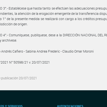
 3°.- Establécese que hasta tanto se efectúen las adecuaciones presup
ndientes, la atención de la erogación emergente de la transferencia disp
ulo 1° de la presente medida se realizará con cargo a los créditos presup
isdicción de origen.
O 4°.- Comuníquese, publíquese, dese a la DIRECCIÓN NACIONAL DEL 
y archívese.
 Andrés Cafiero - Sabina Andrea Frederic - Claudio Omar Moroni
7/2021 N° 50598/21 v. 20/07/2021
e publicación 20/07/2021
OS Y SERVICIOS
AUTENTICACIONES