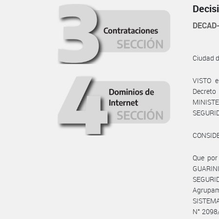
Decis
DECAD-
Ciudad 
VISTO e
Decreto 
MINIST
SEGURIDA
CONSID
Que por 
GUARIN
SEGURID
Agrupami
SISTEM
N° 2098