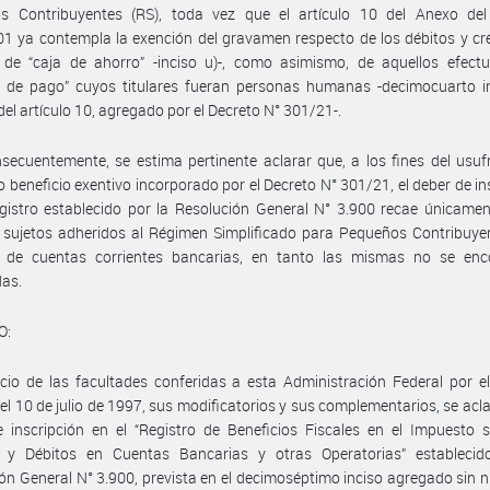
s Contribuyentes (RS), toda vez que el artículo 10 del Anexo del
1 ya contempla la exención del gravamen respecto de los débitos y cr
 de “caja de ahorro” -inciso u)-, como asimismo, de aquellos efect
s de pago” cuyos titulares fueran personas humanas -decimocuarto in
el artículo 10, agregado por el Decreto N° 301/21-.
secuentemente, se estima pertinente aclarar que, a los fines del usuf
o beneficio exentivo incorporado por el Decreto N° 301/21, el deber de in
gistro establecido por la Resolución General N° 3.900 recae únicame
 sujetos adheridos al Régimen Simplificado para Pequeños Contribuye
es de cuentas corrientes bancarias, en tanto las mismas no se enc
das.
O:
icio de las facultades conferidas a esta Administración Federal por e
el 10 de julio de 1997, sus modificatorios y sus complementarios, se acla
 inscripción en el “Registro de Beneficios Fiscales en el Impuesto 
s y Débitos en Cuentas Bancarias y otras Operatorias” establecid
ón General N° 3.900, prevista en el decimoséptimo inciso agregado sin 