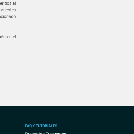
eridos al
orrientes
ncionado
ión en el
FAQ Y TUTORIALES
Preguntas Frecuentes