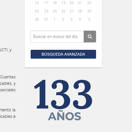
16
17
18
19
20
21
22
23
24
25
26
27
28
29
30
31
1
2
3
4
5
CTI, y
BÚSQUEDA AVANZADA
 Cuentas
cables, y
parciales
mentó la
licables a