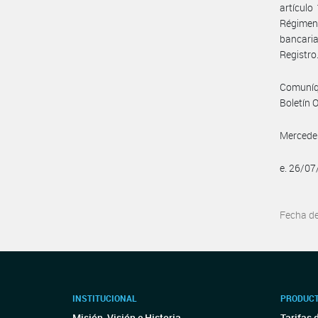
artículo
Régimen 
bancari
Registro
Comuníqu
Boletín O
Mercedes
e. 26/0
Fecha d
INSTITUCIONAL
PRODUCT
Misión, Visión e Historia
Tarifas 