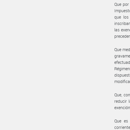
Que por 
Impuesto
que los
inscriba
las exen
preceden
Que medi
gravamen
efectuad
Régimen
dispues
modifica
Que, con
reducir 
exención
Que es 
corrien