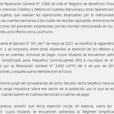
la Resolución General N° 3.900 se creó el “Registro de Beneficios Fisca
 sobre los Créditos y Débitos en Cuentas Bancarias y otras Operatorias”,
 sujetos que realicen las operaciones alcanzadas por el mencionado
n las cuentas bancarias a las cuales les resultan aplicables, entre otros be
ciones del gravamen establecidas por las normas mencionadas en los 
tes, a los efectos de su usufructo.
ante el Decreto N° 301 del 7 de mayo de 2021 se modificó la reglament
, y se incorporó, entre otras dispensas, la exención de los débitos y
os en cuentas -inclusive de pago- cuyos titulares se encuentren adh
 Simplificado para Pequeños Contribuyentes (RS) e inscriptos en el 
to por la Resolución General N° 3.900 (AFIP) del 4 de julio de 20
ciones, o aquella que la reemplace en el futuro.
forme surge del considerando de dicho Decreto, dicho beneficio tiene p
la carga impositiva sobre ese sector de la población, por lo que se es
 cuando operen en cuentas bancarias o cuentas de pago.
preciso advertir que dicha exención incide, en esencia, sobre las 
tes” cuyos titulares se encuentren adheridos al Régimen Simplific