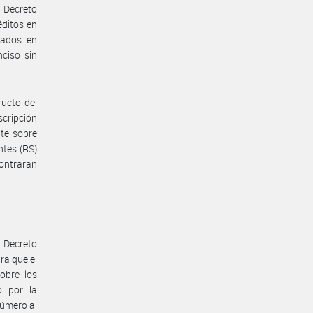
 Decreto
éditos en
uados en
ciso sin
ructo del
scripción
nte sobre
ntes (RS)
ontraran
l Decreto
ra que el
sobre los
o por la
número al