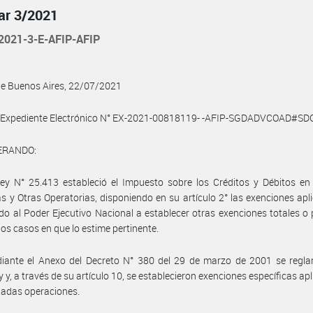
lar 3/2021
2021-3-E-AFIP-AFIP
de Buenos Aires, 22/07/2021
l Expediente Electrónico N° EX-2021-00818119- -AFIP-SGDADVCOAD#SDG
ERANDO:
ey N° 25.413 estableció el Impuesto sobre los Créditos y Débitos en
s y Otras Operatorias, disponiendo en su artículo 2° las exenciones apli
do al Poder Ejecutivo Nacional a establecer otras exenciones totales o 
los casos en que lo estime pertinente.
iante el Anexo del Decreto N° 380 del 29 de marzo de 2001 se regla
y y, a través de su artículo 10, se establecieron exenciones específicas ap
nadas operaciones.