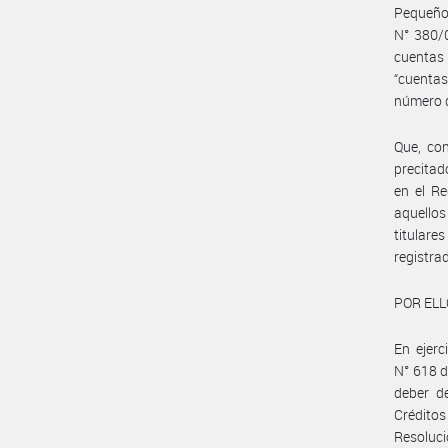
Pequeño
N° 380/0
cuentas
“cuenta
número d
Que, con
precitad
en el Re
aquellos
titular
registra
POR ELL
En ejerc
N° 618 d
deber de
Crédito
Resoluci