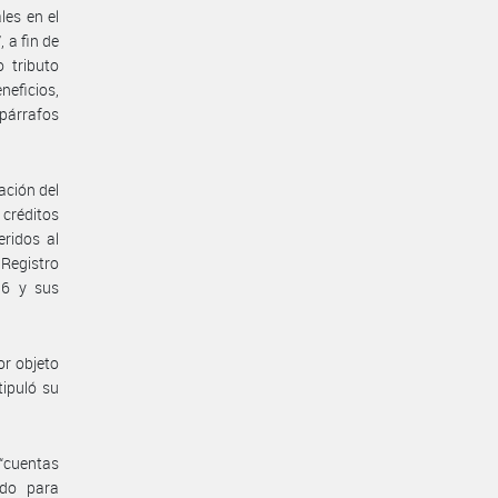
les en el
 a fin de
 tributo
neficios,
párrafos
ación del
 créditos
eridos al
Registro
16 y sus
or objeto
tipuló su
“cuentas
ado para