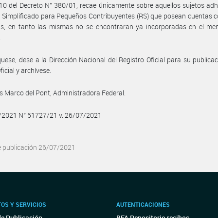
 10 del Decreto N° 380/01, recae únicamente sobre aquellos sujetos adh
Simplificado para Pequeños Contribuyentes (RS) que posean cuentas c
as, en tanto las mismas no se encontraran ya incorporadas en el me
.
ese, dese a la Dirección Nacional del Registro Oficial para su publicac
ficial y archívese.
 Marco del Pont, Administradora Federal.
7/2021 N° 51727/21 v. 26/07/2021
e publicación 26/07/2021
OS Y SERVICIOS
AUTENTICACIONES
de Publicación
BFA Repositorio recibos