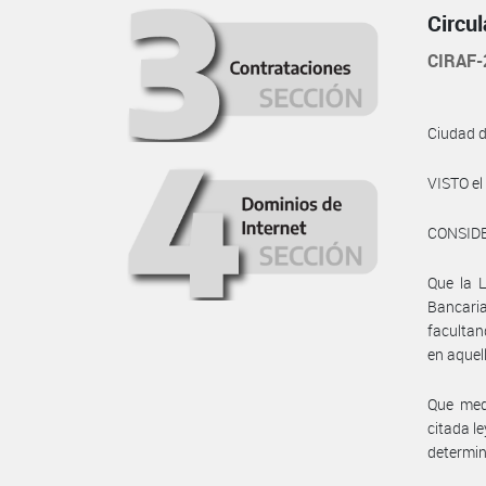
Circu
CIRAF-
Ciudad 
VISTO e
CONSID
Que la L
Bancaria
facultan
en aquel
Que med
citada le
determi