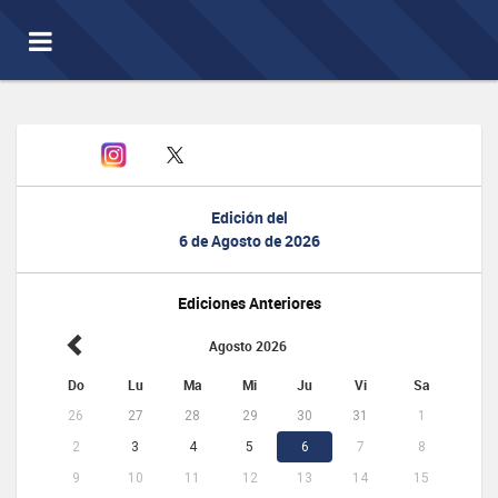
Toggle
navigation
Edición del
6 de Agosto de 2026
Ediciones Anteriores
Agosto 2026
Do
Lu
Ma
Mi
Ju
Vi
Sa
26
27
28
29
30
31
1
2
3
4
5
6
7
8
9
10
11
12
13
14
15