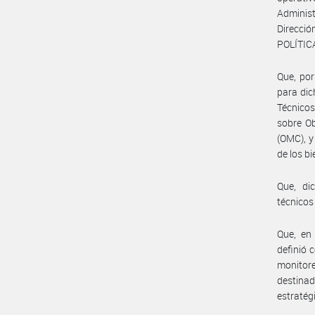
Administ
Direcci
POLÍTIC
Que, por
para dic
Técnico
sobre O
(OMC), y
de los bi
Que, di
técnicos
Que, en 
definió 
monitor
destinad
estratég