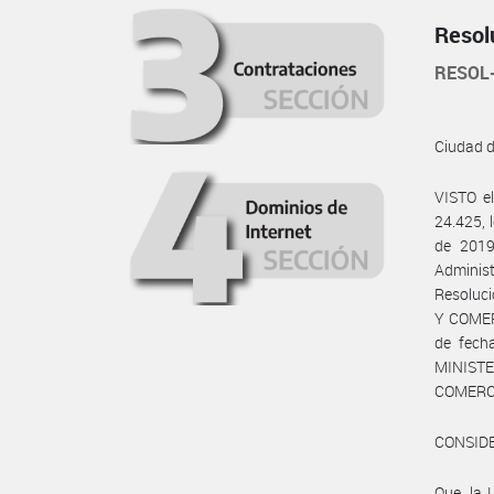
Resol
RESOL
Ciudad 
VISTO e
24.425, 
de 2019
Adminis
Resoluci
Y COMER
de fech
MINISTE
COMERCI
CONSID
Que, la 