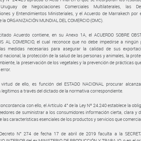
ruguay de Negociaciones Comerciales Multilaterales, las Dec
iones y Entendimientos Ministeriales, y el Acuerdo de Marrakech por 
ce la ORGANIZACIÓN MUNDIAL DEL COMERCIO (OMC).
 citado Acuerdo contiene, en su Anexo 1A, el ACUERDO SOBRE OB
S AL COMERCIO, el cual reconoce que no debe impedirse a ningún 
las medidas necesarias para asegurar la calidad de sus exportaci
d nacional, la protección de la salud de las personas y animales, la prote
biente, la preservación de los vegetales y la prevención de prácticas q
 error.
 virtud de ello, es función del ESTADO NACIONAL procurar alcanza
s legítimos a través del dictado de la normativa correspondiente.
concordancia con ello, el Artículo 4° de la Ley Nº 24.240 establece la obli
eedores de suministrar a los consumidores información cierta, clara y d
e las características esenciales de los productos y servicios que comercia
 Decreto N° 274 de fecha 17 de abril de 2019 faculta a la SECRE
O INTERIOR del ex MINISTERIO DE PRODUCCIÓN Y TRABAJO, o en el o