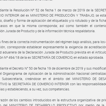
diante la Resolución Nº 52 de fecha 1 de marzo de 2019 de la SECRE
O INTERIOR del ex MINISTERIO DE PRODUCCIÓN Y TRABAJO, se estab
o, diseño y forma de aplicación del etiquetado y/o rotulado y de la ficha
casos en que la misma corresponda; así como también el conteni
ión Jurada de Producto y de la información técnica respaldatoria.
s fines de la correcta instrumentación del régimen bajo análisis, para los
ión, corresponde establecer expresamente la exigencia de acreditació
d aduanera de la Declaración Jurada de Producto prevista en el Artículo
ión Nº 494/18 de la ex SECRETARÍA DE COMERCIO, en estado aprobada.
iante el Decreto N° 50 de fecha 19 de diciembre de 2019 y sus modificat
l Organigrama de Aplicación de la Administración Nacional centraliz
e Subsecretaría, creándose en el ámbito del MINISTERIO DE DE
IVO la SECRETARÍA DE COMERCIO INTERIOR con las responsabilidade
ias y estableciendo, a su vez, sus competencias.
razón de los cambios introducidos en la estructura organizativa de pri
vo del MINISTERIO DE DESARROLLO PRODUCTIVO por medio de la 