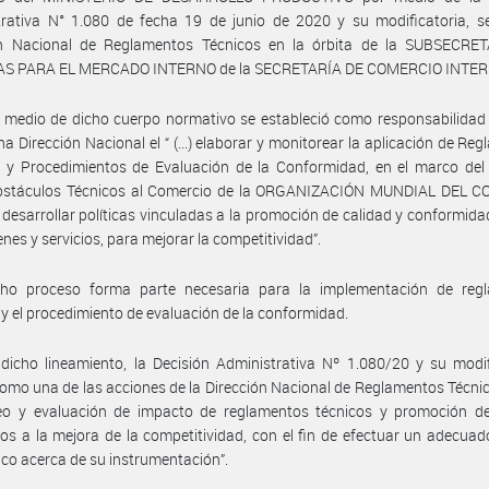
rativa N° 1.080 de fecha 19 de junio de 2020 y su modificatoria, se
ón Nacional de Reglamentos Técnicos en la órbita de la SUBSECRE
AS PARA EL MERCADO INTERNO de la SECRETARÍA DE COMERCIO INTER
 medio de dicho cuerpo normativo se estableció como responsabilidad
ha Dirección Nacional el “ (...) elaborar y monitorear la aplicación de Re
s y Procedimientos de Evaluación de la Conformidad, en el marco del
bstáculos Técnicos al Comercio de la ORGANIZACIÓN MUNDIAL DEL 
 desarrollar políticas vinculadas a la promoción de calidad y conformida
enes y servicios, para mejorar la competitividad”.
cho proceso forma parte necesaria para la implementación de reg
 y el procedimiento de evaluación de la conformidad.
dicho lineamiento, la Decisión Administrativa Nº 1.080/20 y su modif
como una de las acciones de la Dirección Nacional de Reglamentos Técnicos 
eo y evaluación de impacto de reglamentos técnicos y promoción de
os a la mejora de la competitividad, con el fin de efectuar un adecuad
ico acerca de su instrumentación”.