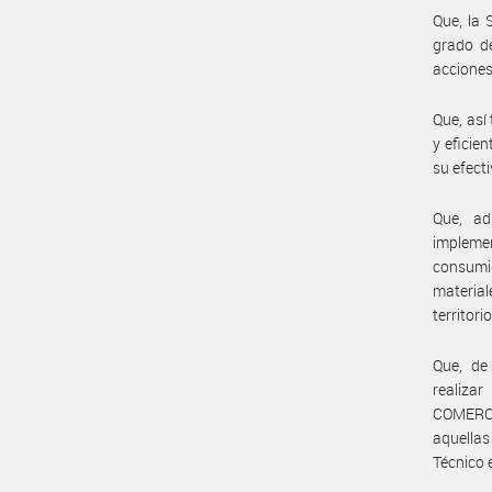
Que, la
grado de
acciones
Que, así
y eficie
su efect
Que, ad
impleme
consumi
material
territor
Que, de
realiza
COMERCI
aquella
Técnico 