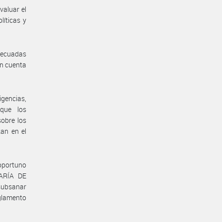
aluar el
íticas y
adecuadas
en cuenta
gencias,
 que los
obre los
zan en el
oportuno
TARÍA DE
subsanar
glamento