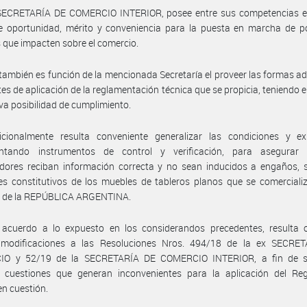
 SECRETARÍA DE COMERCIO INTERIOR, posee entre sus competencias ev
 oportunidad, mérito y conveniencia para la puesta en marcha de pol
 que impacten sobre el comercio.
 también es función de la mencionada Secretaría el proveer las formas 
ntes de aplicación de la reglamentación técnica que se propicia, teniendo 
iva posibilidad de cumplimiento.
icionalmente resulta conveniente generalizar las condiciones y exi
ntando instrumentos de control y verificación, para asegurar
dores reciban información correcta y no sean inducidos a engaños, s
es constitutivos de los muebles de tableros planos que se comerciali
io de la REPÚBLICA ARGENTINA.
 acuerdo a lo expuesto en los considerandos precedentes, resulta 
r modificaciones a las Resoluciones Nros. 494/18 de la ex SECRE
O y 52/19 de la SECRETARÍA DE COMERCIO INTERIOR, a fin de 
s cuestiones que generan inconvenientes para la aplicación del Re
en cuestión.