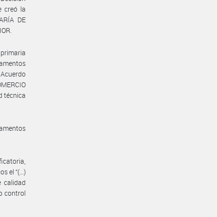
 creó la
TARÍA DE
IOR.
 primaria
glamentos
 Acuerdo
COMERCIO
d técnica
lamentos
icatoria,
el “(...)
 calidad
o control