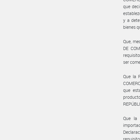
que deci
establez
y a dete
bienes q
Que, med
DE COME
requisit
ser come
Que la 
COMERCI
que esta
product
REPÚBL
Que la 
importad
Declara
requisit