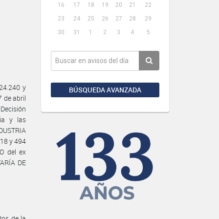
16
17
18
19
20
21
22
23
24
25
26
27
28
29
30
31
1
2
3
4
5
24.240 y
BÚSQUEDA AVANZADA
 de abril
Decisión
ia y las
NDUSTRIA
18 y 494
O del ex
TARÍA DE
dos de la