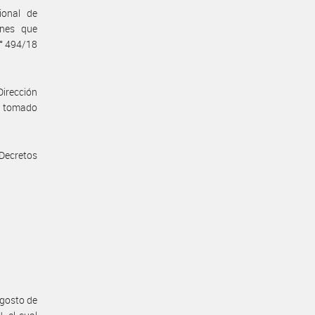
ional de
ones que
N° 494/18
Dirección
a tomado
 Decretos
agosto de