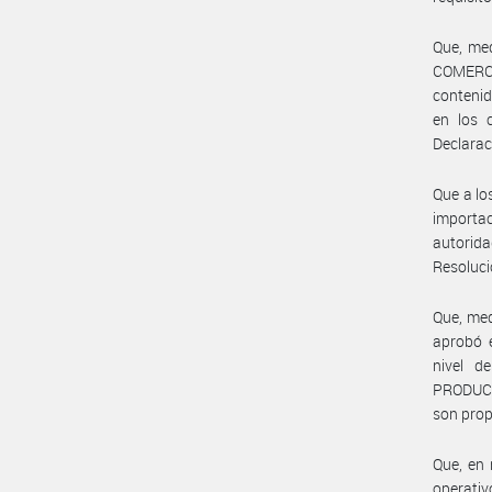
Que, me
COMERCI
contenid
en los 
Declarac
Que a lo
importac
autorida
Resoluc
Que, med
aprobó e
nivel d
PRODUCT
son prop
Que, en 
operati