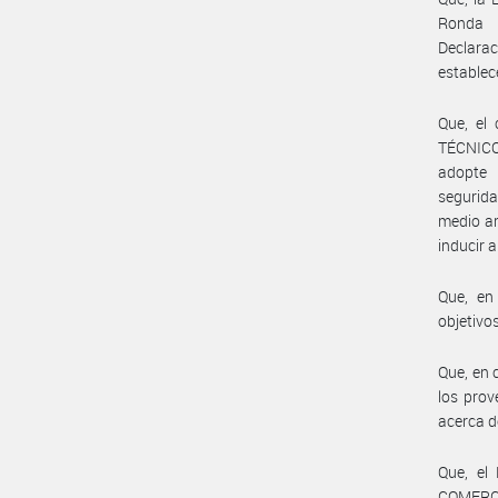
Ronda U
Declarac
estable
Que, el
TÉCNICO
adopte 
segurida
medio am
inducir a
Que, en
objetivo
Que, en 
los prov
acerca d
Que, el
COMERCI