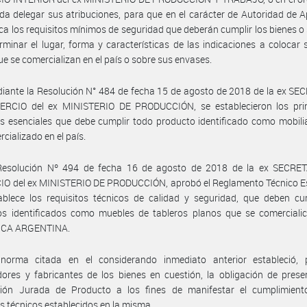
da delegar sus atribuciones, para que en el carácter de Autoridad de A
ca los requisitos mínimos de seguridad que deberán cumplir los bienes o 
rminar el lugar, forma y características de las indicaciones a colocar 
ue se comercializan en el país o sobre sus envases.
iante la Resolución N° 484 de fecha 15 de agosto de 2018 de la ex S
RCIO del ex MINISTERIO DE PRODUCCIÓN, se establecieron los prin
os esenciales que debe cumplir todo producto identificado como mobili
rcializado en el país.
Resolución Nº 494 de fecha 16 de agosto de 2018 de la ex SECRE
O del ex MINISTERIO DE PRODUCCIÓN, aprobó el Reglamento Técnico Es
blece los requisitos técnicos de calidad y seguridad, que deben cum
os identificados como muebles de tableros planos que se comercialic
ICA ARGENTINA.
norma citada en el considerando inmediato anterior estableció, 
ores y fabricantes de los bienes en cuestión, la obligación de pres
ción Jurada de Producto a los fines de manifestar el cumplimient
os técnicos establecidos en la misma.