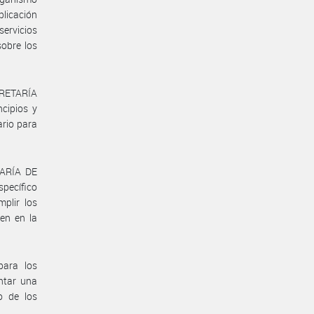
plicación
servicios
sobre los
ECRETARÍA
cipios y
ario para
TARÍA DE
pecífico
plir los
en en la
para los
entar una
o de los