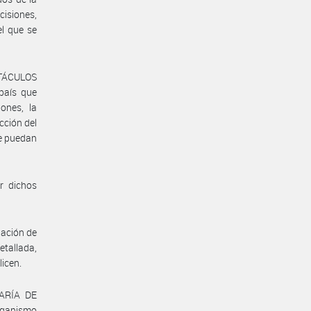
isiones,
el que se
STÁCULOS
país que
ones, la
cción del
ue puedan
r dichos
gación de
etallada,
licen.
TARÍA DE
rganismo