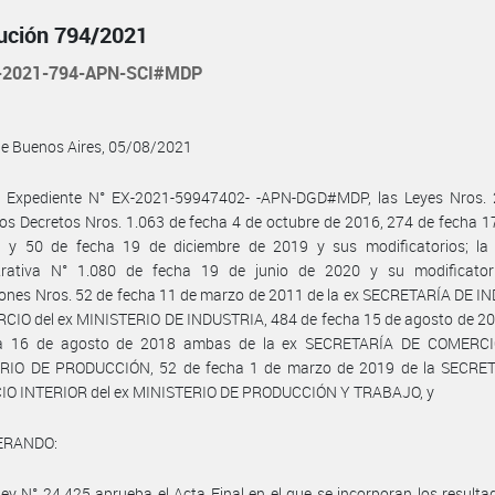
ución 794/2021
-2021-794-APN-SCI#MDP
de Buenos Aires, 05/08/2021
l Expediente N° EX-2021-59947402- -APN-DGD#MDP, las Leyes Nros. 
los Decretos Nros. 1.063 de fecha 4 de octubre de 2016, 274 de fecha 17
 y 50 de fecha 19 de diciembre de 2019 y sus modificatorios; la 
trativa N° 1.080 de fecha 19 de junio de 2020 y su modificator
ones Nros. 52 de fecha 11 de marzo de 2011 de la ex SECRETARÍA DE I
CIO del ex MINISTERIO DE INDUSTRIA, 484 de fecha 15 de agosto de 20
a 16 de agosto de 2018 ambas de la ex SECRETARÍA DE COMERCI
RIO DE PRODUCCIÓN, 52 de fecha 1 de marzo de 2019 de la SECRE
O INTERIOR del ex MINISTERIO DE PRODUCCIÓN Y TRABAJO, y
ERANDO:
Ley N° 24.425 aprueba el Acta Final en el que se incorporan los resulta