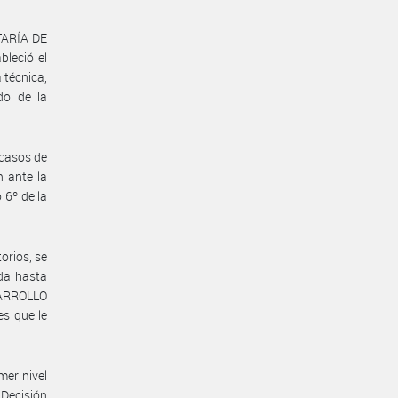
TARÍA DE
leció el
 técnica,
do de la
 casos de
n ante la
 6º de la
orios, se
ada hasta
SARROLLO
s que le
mer nivel
Decisión