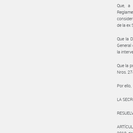
Que, a 
Reglame
consider
de la e
Que la D
General
la inter
Que la p
Nros. 27
Por ello,
LA SECR
RESUELV
ARTÍCULO