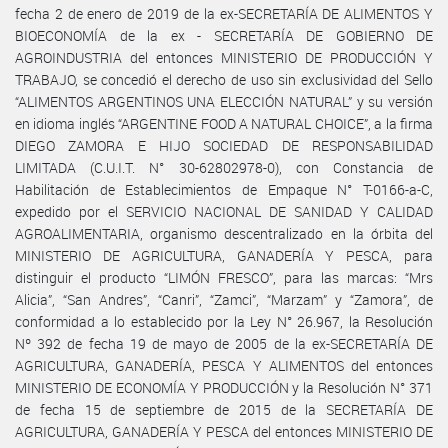
fecha 2 de enero de 2019 de la ex-SECRETARÍA DE ALIMENTOS Y
BIOECONOMÍA de la ex - SECRETARÍA DE GOBIERNO DE
AGROINDUSTRIA del entonces MINISTERIO DE PRODUCCIÓN Y
TRABAJO, se concedió el derecho de uso sin exclusividad del Sello
“ALIMENTOS ARGENTINOS UNA ELECCIÓN NATURAL” y su versión
en idioma inglés “ARGENTINE FOOD A NATURAL CHOICE”, a la firma
DIEGO ZAMORA E HIJO SOCIEDAD DE RESPONSABILIDAD
LIMITADA (C.U.I.T. N° 30-62802978-0), con Constancia de
Habilitación de Establecimientos de Empaque N° T-0166-a-C,
expedido por el SERVICIO NACIONAL DE SANIDAD Y CALIDAD
AGROALIMENTARIA, organismo descentralizado en la órbita del
MINISTERIO DE AGRICULTURA, GANADERÍA Y PESCA, para
distinguir el producto “LIMÓN FRESCO”, para las marcas: “Mrs
Alicia”, “San Andres”, “Canri”, “Zamci”, “Marzam” y “Zamora”, de
conformidad a lo establecido por la Ley N° 26.967, la Resolución
Nº 392 de fecha 19 de mayo de 2005 de la ex-SECRETARÍA DE
AGRICULTURA, GANADERÍA, PESCA Y ALIMENTOS del entonces
MINISTERIO DE ECONOMÍA Y PRODUCCIÓN y la Resolución N° 371
de fecha 15 de septiembre de 2015 de la SECRETARÍA DE
AGRICULTURA, GANADERÍA Y PESCA del entonces MINISTERIO DE