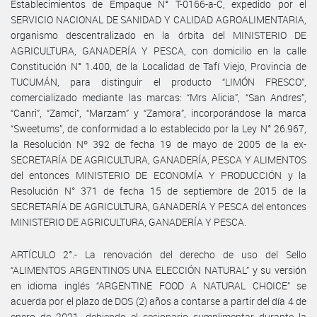
Establecimientos de Empaque N° T-0166-a-C, expedido por el
SERVICIO NACIONAL DE SANIDAD Y CALIDAD AGROALIMENTARIA,
organismo descentralizado en la órbita del MINISTERIO DE
AGRICULTURA, GANADERÍA Y PESCA, con domicilio en la calle
Constitución N° 1.400, de la Localidad de Tafí Viejo, Provincia de
TUCUMÁN, para distinguir el producto “LIMÓN FRESCO”,
comercializado mediante las marcas: “Mrs Alicia”, “San Andres”,
“Canri”, “Zamci”, “Marzam” y “Zamora”, incorporándose la marca
“Sweetums”, de conformidad a lo establecido por la Ley N° 26.967,
la Resolución Nº 392 de fecha 19 de mayo de 2005 de la ex-
SECRETARÍA DE AGRICULTURA, GANADERÍA, PESCA Y ALIMENTOS
del entonces MINISTERIO DE ECONOMÍA Y PRODUCCIÓN y la
Resolución N° 371 de fecha 15 de septiembre de 2015 de la
SECRETARÍA DE AGRICULTURA, GANADERÍA Y PESCA del entonces
MINISTERIO DE AGRICULTURA, GANADERÍA Y PESCA.
ARTÍCULO 2°.- La renovación del derecho de uso del Sello
“ALIMENTOS ARGENTINOS UNA ELECCIÓN NATURAL” y su versión
en idioma inglés “ARGENTINE FOOD A NATURAL CHOICE” se
acuerda por el plazo de DOS (2) años a contarse a partir del día 4 de
enero de 2021, debiendo el cesionario cumplimentar durante la