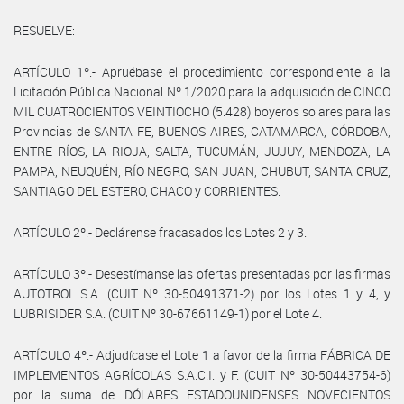
RESUELVE:
ARTÍCULO 1º.- Apruébase el procedimiento correspondiente a la
Licitación Pública Nacional Nº 1/2020 para la adquisición de CINCO
MIL CUATROCIENTOS VEINTIOCHO (5.428) boyeros solares para las
Provincias de SANTA FE, BUENOS AIRES, CATAMARCA, CÓRDOBA,
ENTRE RÍOS, LA RIOJA, SALTA, TUCUMÁN, JUJUY, MENDOZA, LA
PAMPA, NEUQUÉN, RÍO NEGRO, SAN JUAN, CHUBUT, SANTA CRUZ,
SANTIAGO DEL ESTERO, CHACO y CORRIENTES.
ARTÍCULO 2º.- Declárense fracasados los Lotes 2 y 3.
ARTÍCULO 3º.- Desestímanse las ofertas presentadas por las firmas
AUTOTROL S.A. (CUIT Nº 30-50491371-2) por los Lotes 1 y 4, y
LUBRISIDER S.A. (CUIT Nº 30-67661149-1) por el Lote 4.
ARTÍCULO 4º.- Adjudícase el Lote 1 a favor de la firma FÁBRICA DE
IMPLEMENTOS AGRÍCOLAS S.A.C.I. y F. (CUIT Nº 30-50443754-6)
por la suma de DÓLARES ESTADOUNIDENSES NOVECIENTOS