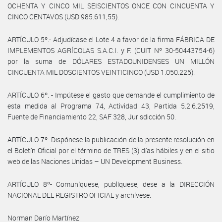
OCHENTA Y CINCO MIL SEISCIENTOS ONCE CON CINCUENTA Y
CINCO CENTAVOS (USD 985.611,55).
ARTÍCULO 5º.- Adjudícase el Lote 4 a favor de la firma FÁBRICA DE
IMPLEMENTOS AGRÍCOLAS S.A.C.I. y F. (CUIT Nº 30-50443754-6)
por la suma de DÓLARES ESTADOUNIDENSES UN MILLÓN
CINCUENTA MIL DOSCIENTOS VEINTICINCO (USD 1.050.225).
ARTÍCULO 6º. - Impútese el gasto que demande el cumplimiento de
esta medida al Programa 74, Actividad 43, Partida 5.2.6.2519,
Fuente de Financiamiento 22, SAF 328, Jurisdicción 50.
ARTÍCULO 7º- Dispónese la publicación de la presente resolución en
el Boletín Oficial por el término de TRES (3) días hábiles y en el sitio
web de las Naciones Unidas – UN Development Business.
ARTÍCULO 8º- Comuníquese, publíquese, dese a la DIRECCIÓN
NACIONAL DEL REGISTRO OFICIAL y archívese.
Norman Darío Martínez