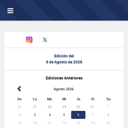
Toggle
navigation
Edición del
6 de Agosto de 2026
Ediciones Anteriores
Agosto 2026
Do
Lu
Ma
Mi
Ju
Vi
Sa
26
27
28
29
30
31
1
2
3
4
5
6
7
8
9
10
11
12
13
14
15