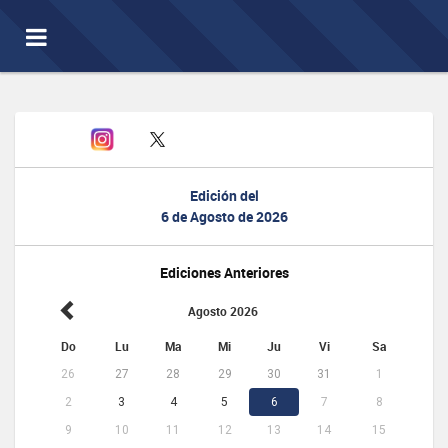
Toggle
navigation
Edición del
6 de Agosto de 2026
Ediciones Anteriores
Agosto 2026
Do
Lu
Ma
Mi
Ju
Vi
Sa
26
27
28
29
30
31
1
2
3
4
5
6
7
8
9
10
11
12
13
14
15