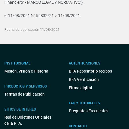
Financiero” - MARCO LEGAL Y NORMATIVO”).
e. 11/08/2021 N° 55832/21 v. 11/08/2021
Fecha de publicación 11/08/2021
INSTITUCIONAL
AUTENTICACIONES
Misión, Visión e Historia
BFA Repositorio recibos
BFA Verificación
PRODUCTOS Y SERVICIOS
Firma digital
Tarifas de Publicación
FAQ Y TUTORIALES
SITIOS DE INTERÉS
Preguntas Frecuentes
Red de Boletines Oficiales
de la R. A.
CONTACTO