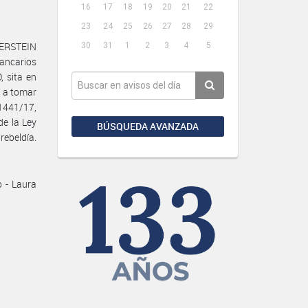
16
17
18
19
20
21
22
23
24
25
26
27
28
29
LBERSTEIN
30
31
1
2
3
4
5
bancarios
 sita en
, a tomar
/1441/17,
de la Ley
BÚSQUEDA AVANZADA
ebeldía.
o - Laura