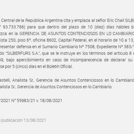
 Central de la República Argentina cita y emplaza al señor Eric Chail SI
N° 93.733.766) para que dentro del plazo de 10 (diez) días hábiles 
zca en la GERENCIA DE ASUNTOS CONTENCIOSOS EN LO CAMBIARIO,
sta 250, piso 6º, oficina 8602, Capital Federal, en el horario de 10 a 13
presentar defensa en el Sumario Cambiario Nº 7508, Expediente Nº 383
do “SILBERFURS S.A.”, que se le instruye en los términos del artículo 8 
59, bajo apercibimiento en caso de incomparecencia de declarar su r
e por 5 (cinco) días en el Boletín Oficial.
stelli, Analista Sr., Gerencia de Asuntos Contenciosos en lo Cambiari
nalista Sr., Gerencia de Asuntos Contenciosos en lo Cambiario.
8/2021 N° 55983/21 v. 18/08/2021
e publicación 13/08/2021