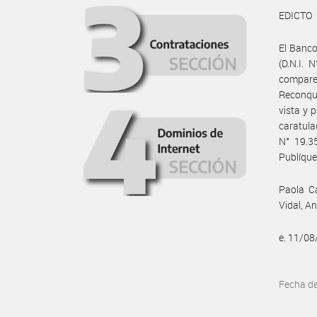
EDICTO
El Banco
(D.N.I. 
compare
Reconqui
vista y 
caratula
N° 19.3
Publíques
Paola Ca
Vidal, A
e. 11/0
Fecha d