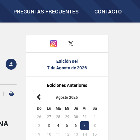
PREGUNTAS FRECUENTES
CONTACTO
Edición del
7 de Agosto de 2026
Ediciones Anteriores
|
Agosto 2026
Do
Lu
Ma
Mi
Ju
Vi
Sa
26
27
28
29
30
31
1
NA
2
3
4
5
6
7
8
9
10
11
12
13
14
15