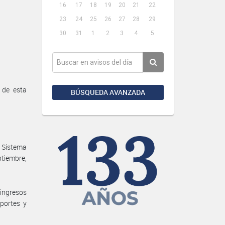
16
17
18
19
20
21
22
23
24
25
26
27
28
29
30
31
1
2
3
4
5
 de esta
BÚSQUEDA AVANZADA
 Sistema
ptiembre,
 ingresos
aportes y