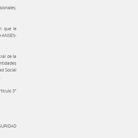
sionales,
n que le
-ANSES-
ral de la
entidades
ad Social
.
tículo 3°
GURIDAD