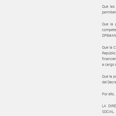
Que las 
permiten
Que la 
compet
DPB#AN
Que la C
Repúblic
financie
a cargo
Que la p
del Decr
Por ello,
LA DIR
SOCIAL