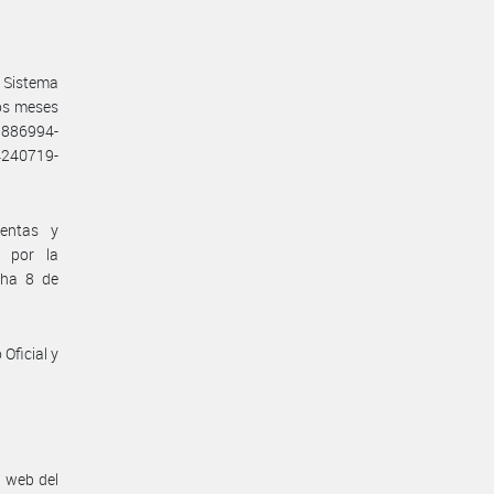
 Sistema
los meses
3886994-
4240719-
uentas y
o por la
cha 8 de
Oficial y
n web del