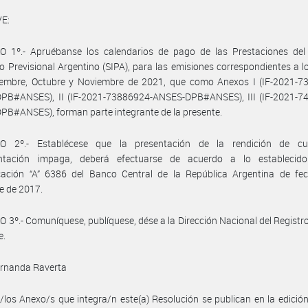
E:
O 1º.- Apruébanse los calendarios de pago de las Prestaciones del
o Previsional Argentino (SIPA), para las emisiones correspondientes a 
iembre, Octubre y Noviembre de 2021, que como Anexos I (IF-2021-7
PB#ANSES), II (IF-2021-73886924-ANSES-DPB#ANSES), III (IF-2021-7
B#ANSES), forman parte integrante de la presente.
O 2º.- Establécese que la presentación de la rendición de c
tación impaga, deberá efectuarse de acuerdo a lo establecid
ación “A” 6386 del Banco Central de la República Argentina de fe
e de 2017.
 3º.- Comuníquese, publíquese, dése a la Dirección Nacional del Registro 
e.
ernanda Raverta
/los Anexo/s que integra/n este(a) Resolución se publican en la edició