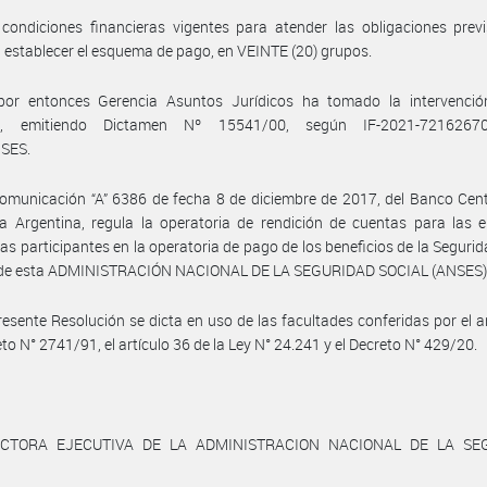
condiciones financieras vigentes para atender las obligaciones previ
 establecer el esquema de pago, en VEINTE (20) grupos.
por entonces Gerencia Asuntos Jurídicos ha tomado la intervenció
e, emitiendo Dictamen Nº 15541/00, según IF-2021-72162670
SES.
omunicación “A” 6386 de fecha 8 de diciembre de 2017, del Banco Cent
a Argentina, regula la operatoria de rendición de cuentas para las 
ras participantes en la operatoria de pago de los beneficios de la Segurid
 de esta ADMINISTRACIÓN NACIONAL DE LA SEGURIDAD SOCIAL (ANSES)
resente Resolución se dicta en uso de las facultades conferidas por el ar
eto N° 2741/91, el artículo 36 de la Ley N° 24.241 y el Decreto N° 429/20.
ECTORA EJECUTIVA DE LA ADMINISTRACION NACIONAL DE LA SE