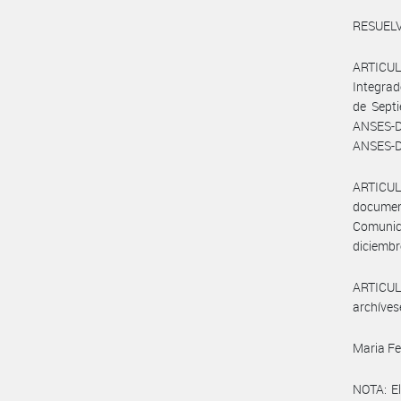
RESUELV
ARTICUL
Integrad
de Sept
ANSES-D
ANSES-DP
ARTICUL
documen
Comunic
diciembr
ARTICULO
archíves
Maria F
NOTA: El