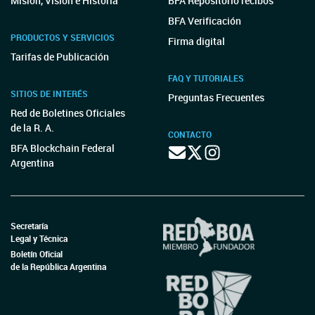
Misión, Visión e Historia
BFA Repositorio recibos
BFA Verificación
PRODUCTOS Y SERVICIOS
Firma digital
Tarifas de Publicación
FAQ Y TUTORIALES
SITIOS DE INTERÉS
Preguntas Frecuentes
Red de Boletines Oficiales
de la R. A.
CONTACTO
BFA Blockchain Federal
Argentina
Secretaría
Legal y Técnica
Boletín Oficial
de la República Argentina