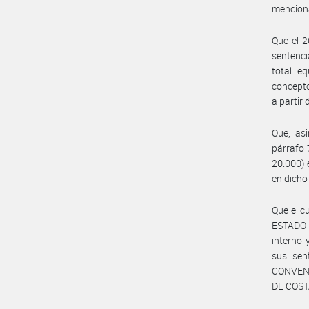
mencion
Que el 
sentenc
total e
concepto
a partir 
Que, as
párrafo
20.000) 
en dicho
Que el c
ESTADO 
interno 
sus sen
CONVEN
DE COSTA