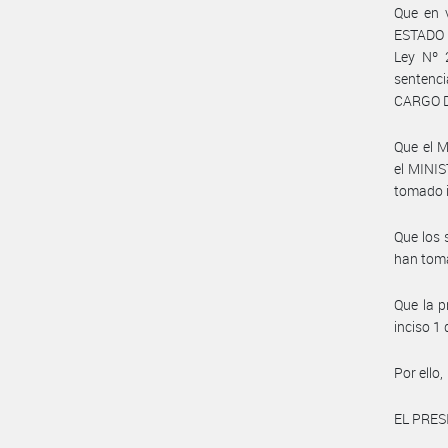
Que en 
ESTADO A
Ley Nº 
sentenc
CARGO D
Que el 
el MINI
tomado i
Que los 
han toma
Que la p
inciso 
Por ello,
EL PRES