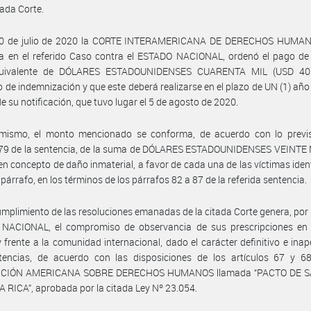
ada Corte.
20 de julio de 2020 la CORTE INTERAMERICANA DE DERECHOS HUMAN
ia en el referido Caso contra el ESTADO NACIONAL, ordenó el pago de
quivalente de DÓLARES ESTADOUNIDENSES CUARENTA MIL (USD 40
 de indemnización y que este deberá realizarse en el plazo de UN (1) añ
de su notificación, que tuvo lugar el 5 de agosto de 2020.
imismo, el monto mencionado se conforma, de acuerdo con lo previs
 79 de la sentencia, de la suma de DÓLARES ESTADOUNIDENSES VEINTE 
en concepto de daño inmaterial, a favor de cada una de las víctimas iden
 párrafo, en los términos de los párrafos 82 a 87 de la referida sentencia.
umplimiento de las resoluciones emanadas de la citada Corte genera, por 
NACIONAL, el compromiso de observancia de sus prescripciones en 
y frente a la comunidad internacional, dado el carácter definitivo e inap
tencias, de acuerdo con las disposiciones de los artículos 67 y 68
CIÓN AMERICANA SOBRE DERECHOS HUMANOS llamada “PACTO DE S
 RICA”, aprobada por la citada Ley Nº 23.054.