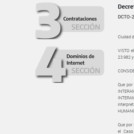
Decre
DCTO-2
Ciudad 
VISTO e
23.982 y
CONSID
Que por 
INTERA
INTERA
interp
HUMANOS”
Que por 
el Caso