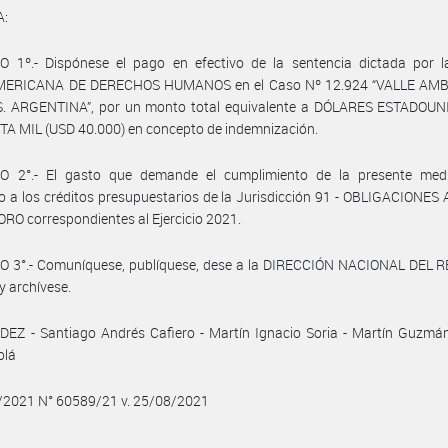
A:
O 1º.- Dispónese el pago en efectivo de la sentencia dictada por 
ERICANA DE DERECHOS HUMANOS en el Caso Nº 12.924 “VALLE AM
. ARGENTINA”, por un monto total equivalente a DÓLARES ESTADOU
A MIL (USD 40.000) en concepto de indemnización.
O 2°.- El gasto que demande el cumplimiento de la presente med
 a los créditos presupuestarios de la Jurisdicción 91 - OBLIGACIONE
RO correspondientes al Ejercicio 2021.
O 3°.- Comuníquese, publíquese, dese a la DIRECCIÓN NACIONAL DEL 
y archívese.
Z - Santiago Andrés Cafiero - Martín Ignacio Soria - Martín Guzmán 
olá
8/2021 N° 60589/21 v. 25/08/2021