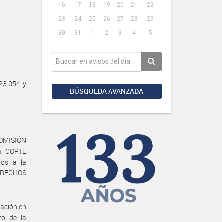
16
17
18
19
20
21
22
23
24
25
26
27
28
29
30
31
1
2
3
4
5
23.054 y
BÚSQUEDA AVANZADA
 COMISIÓN
a CORTE
os a la
ERECHOS
zación en
ro de la