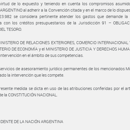
virtud de lo expuesto y teniendo en cuenta los compromisos asumido
RGENTINO al adherir a la Convención citada y en el marco de lo dispues
23.982 se considera pertinente atender los gastos que demande la 
ia con los créditos presupuestarios de la Jurisdicción 91 – OBLIGA
EL TESORO.
MINISTERIO DE RELACIONES EXTERIORES, COMERCIO INTERNACIONAL 
STERIO DE ECONOMÍA y el MINISTERIO DE JUSTICIA Y DERECHOS HUM
ntervención en el ámbito de sus competencias.
servicios de asesoramiento jurídico permanentes de los mencionados Mi
do la intervención que les compete.
resente medida se dicta en uso de las atribuciones conferidas por el art
1 de la CONSTITUCIÓN NACIONAL.
IDENTE DE LA NACIÓN ARGENTINA