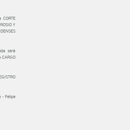
la CORTE
BROSIO Y
NIDENSES
ida será
S A CARGO
REGISTRO
- Felipe