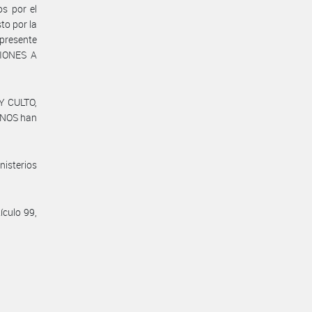
s por el
to por la
presente
CIONES A
Y CULTO,
ANOS han
nisterios
ículo 99,