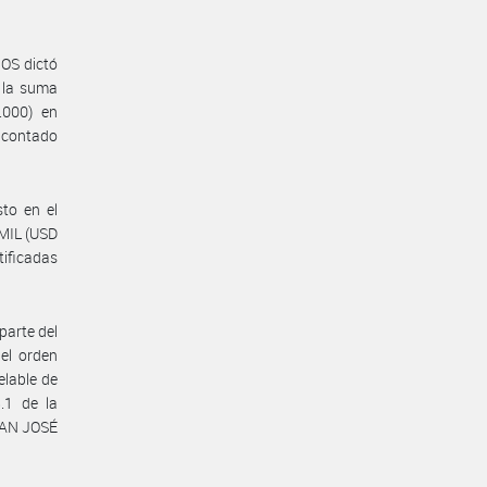
OS dictó
 la suma
.000) en
o contado
to en el
MIL (USD
tificadas
parte del
el orden
elable de
.1 de la
AN JOSÉ