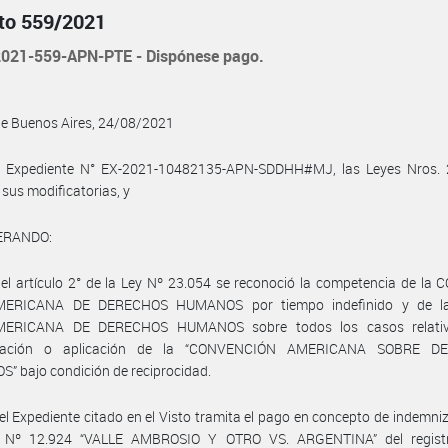
to 559/2021
021-559-APN-PTE - Dispónese pago.
de Buenos Aires, 24/08/2021
l Expediente N° EX-2021-10482135-APN-SDDHH#MJ, las Leyes Nros. 
 sus modificatorias, y
ERANDO:
el artículo 2° de la Ley Nº 23.054 se reconoció la competencia de la
MERICANA DE DERECHOS HUMANOS por tiempo indefinido y de l
MERICANA DE DERECHOS HUMANOS sobre todos los casos relativ
retación o aplicación de la “CONVENCIÓN AMERICANA SOBRE D
 bajo condición de reciprocidad.
el Expediente citado en el Visto tramita el pago en concepto de indemni
 Nº 12.924 “VALLE AMBROSIO Y OTRO VS. ARGENTINA” del regist