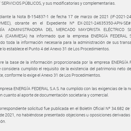
 SERVICIOS PÚBLICOS, y sus modificatorias y complementarias.
diante la Nota B-154837-1 de fecha 17 de marzo de 2021 (IF-2021-2
#MEC), obrante en el Expediente Nº EX-2021-24635350-APN-SE#
ÍA ADMINISTRADORA DEL MERCADO MAYORISTA ELÉCTRICO S
A (CAMMESA) ha informado que la empresa ENERGÍA FEDERAL S.
do toda la información necesaria para la administración de sus trans
 lo establece el Punto 4 del Anexo 31 de Los Procedimientos.
bre la base de la información proporcionada por la empresa ENERGÍA
se considera cumplido el requisito de la existencia del patrimonio neto de
nte, conforme lo exige el Anexo 31 de Los Procedimientos.
mpresa ENERGÍA FEDERAL S.A.S. ha cumplido con las exigencias de la 
en cuanto al aporte de documentación societaria y comercial.
orrespondiente solicitud fue publicada en el Boletín Oficial Nº 34.682 de
 de 2021, no habiéndose presentado objeciones u oposiciones derivadas
ión.