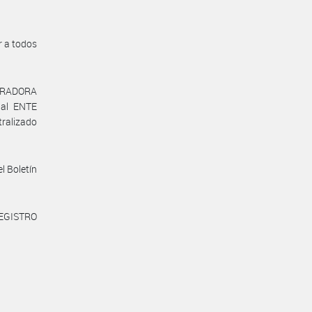
r a todos
STRADORA
al ENTE
alizado
l Boletín
REGISTRO