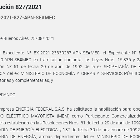
ución 827/2021
-2021-827-APN-SE#MEC
de Buenos Aires, 25/08/2021
l Expediente Nº EX-2021-23330267-APN-SE#MEC, el Expediente N° 
0-APN-SE#MEC en tramitación conjunta, las Leyes Nros. 15.336 y 24
ión Nº 61 de fecha 29 de abril de 1992 de la ex SECRETARÍA DE
CA del ex MINISTERIO DE ECONOMÍA Y OBRAS Y SERVICIOS PÚBLIC
torias y complementarias, y
ERANDO:
mpresa ENERGÍA FEDERAL S.A.S. ha solicitado la habilitación para ope
 ELÉCTRICO MAYORISTA (MEM) como Participante Comercializado
 lo establecido en las Resoluciones Nros. 61 de fecha 29 de abril de 1992
RÍA DE ENERGÍA ELÉCTRICA y 137 de fecha 30 de noviembre de 1992 
RÍA DE ENERGÍA, ambas dependientes del ex MINISTERIO DE EC