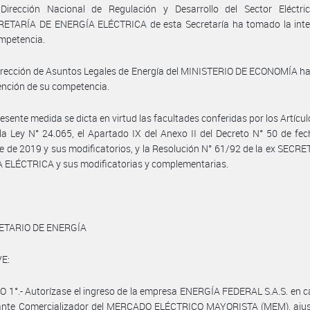
Dirección Nacional de Regulación y Desarrollo del Sector Eléctri
ETARÍA DE ENERGÍA ELÉCTRICA de esta Secretaría ha tomado la inte
mpetencia.
irección de Asuntos Legales de Energía del MINISTERIO DE ECONOMÍA h
vención de su competencia.
resente medida se dicta en virtud las facultades conferidas por los Artícul
la Ley N° 24.065, el Apartado IX del Anexo II del Decreto N° 50 de fe
e de 2019 y sus modificatorios, y la Resolución N° 61/92 de la ex SECR
 ELÉCTRICA y sus modificatorias y complementarias.
ETARIO DE ENERGÍA
E:
 1°.- Autorízase el ingreso de la empresa ENERGÍA FEDERAL S.A.S. en c
pante Comercializador del MERCADO ELÉCTRICO MAYORISTA (MEM), aju