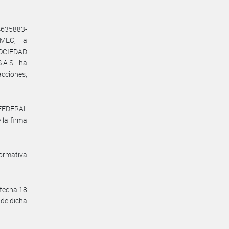
4635883-
MEC, la
OCIEDAD
A.S. ha
acciones,
 FEDERAL
 la firma
normativa
 fecha 18
 de dicha