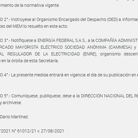
imiento de la normativa vigente.
 2°.- Instrúyese al Organismo Encargado del Despacho (OED) a informa
tes del MEM lo resuelto en este acto.
O 3°.- Notifíquese a ENERGÍA FEDERAL S.A.S., a la COMPAÑÍA ADMINI
RCADO MAYORISTA ELÉCTRICO SOCIEDAD ANÓNIMA (CAMMESA) y 
AL REGULADOR DE LA ELECTRICIDAD (ENRE), organismo descentr
 en la órbita de esta Secretaría.
 4°.- La presente medida entrará en vigencia el día de su publicación en e
O 5°.- Comuníquese, publíquese, dese a la DIRECCIÓN NACIONAL DEL 
y archívese.
Darío Martínez
8/2021 N° 61012/21 v. 27/08/2021