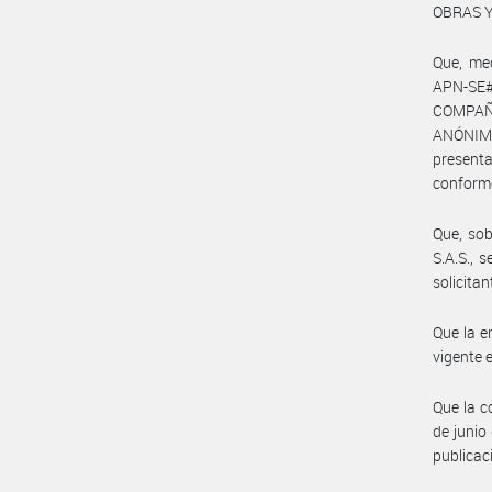
OBRAS Y
Que, me
APN-SE
COMPAÑ
ANÓNIM
presenta
conforme
Que, so
S.A.S., 
solicita
Que la e
vigente 
Que la c
de junio
publicac