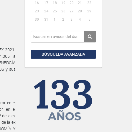
16
17
18
19
20
21
22
23
24
25
26
27
28
29
30
31
1
2
3
4
5
EX-2021-
BÚSQUEDA AVANZADA
.065, la
 ENERGÍA
OS y sus
rar en el
r, en el
 de la ex
de la ex
ONOMÍA Y