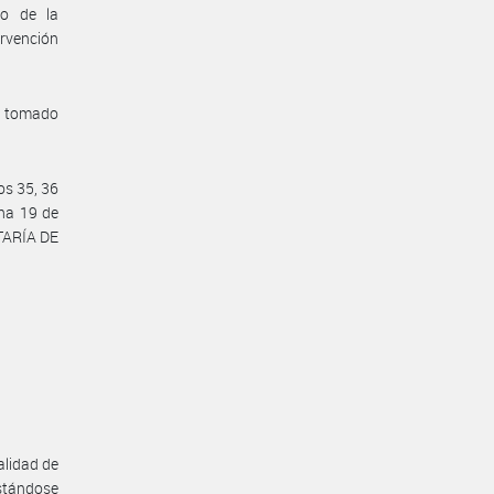
co de la
rvención
a tomado
os 35, 36
cha 19 de
ETARÍA DE
alidad de
stándose