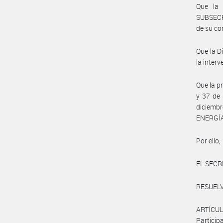
Que la 
SUBSECR
de su co
Que la D
la inter
Que la p
y 37 de 
diciembr
ENERGÍA
Por ello,
EL SECR
RESUELV
ARTÍCULO
Partici