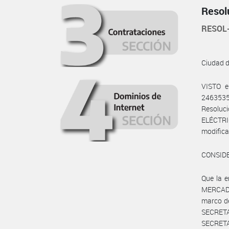
Resol
RESOL
Ciudad 
VISTO e
2463535
Resoluc
ELÉCTRI
modifica
CONSID
Que la e
MERCADO
marco de
SECRETA
SECRETA