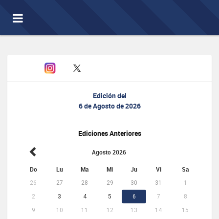
Toggle
navigation
Edición del
6 de Agosto de 2026
Ediciones Anteriores
Agosto 2026
Do
Lu
Ma
Mi
Ju
Vi
Sa
26
27
28
29
30
31
1
2
3
4
5
6
7
8
9
10
11
12
13
14
15