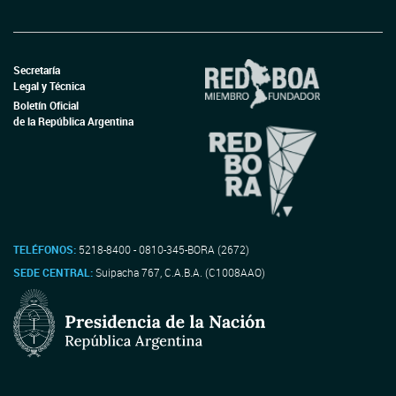
Secretaría
Legal y Técnica
Boletín Oficial
de la República Argentina
TELÉFONOS:
5218-8400 - 0810-345-BORA (2672)
SEDE CENTRAL:
Suipacha 767, C.A.B.A. (C1008AAO)