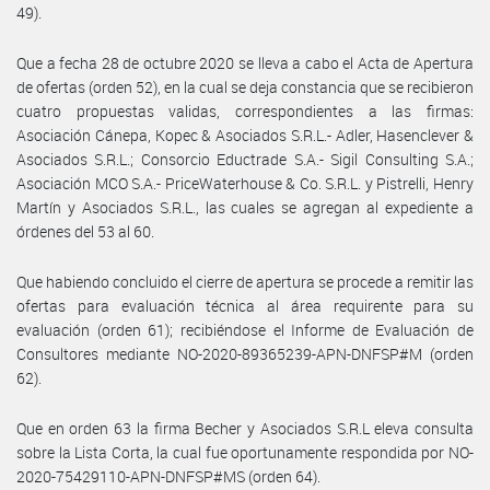
49).
Que a fecha 28 de octubre 2020 se lleva a cabo el Acta de Apertura
de ofertas (orden 52), en la cual se deja constancia que se recibieron
cuatro propuestas validas, correspondientes a las firmas:
Asociación Cánepa, Kopec & Asociados S.R.L.- Adler, Hasenclever &
Asociados S.R.L.; Consorcio Eductrade S.A.- Sigil Consulting S.A.;
Asociación MCO S.A.- PriceWaterhouse & Co. S.R.L. y Pistrelli, Henry
Martín y Asociados S.R.L., las cuales se agregan al expediente a
órdenes del 53 al 60.
Que habiendo concluido el cierre de apertura se procede a remitir las
ofertas para evaluación técnica al área requirente para su
evaluación (orden 61); recibiéndose el Informe de Evaluación de
Consultores mediante NO-2020-89365239-APN-DNFSP#M (orden
62).
Que en orden 63 la firma Becher y Asociados S.R.L eleva consulta
sobre la Lista Corta, la cual fue oportunamente respondida por NO-
2020-75429110-APN-DNFSP#MS (orden 64).