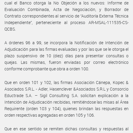
cual el Banco otorga la No Objeción a los nuevos: Informe de
Evaluación Combinada, Acta de Negociación, y Borrador de
Contrato correspondientes al servicio de “Auditoría Externa Técnica
Independiente”, perteneciente al proceso AR-MSAL-111535-CS-
QCBS.
A órdenes 96 a 99, se incorpora la Notificación de Intención de
Adjudicación para las firmas evaluadas y por las que se le otorga el
plazo suspensivo de 10 (diez) días para presentar consultas o
quejas. Las mismas, fueron enviadas por correo electrónico
conforme comprobante que obra a orden 100.
Que en orden 101 y 102, las firmas Asociación Cánepa, Kopec &
Asociados S.R.L. - Adler, Hasenclever &Asociados S.R.L y Consorcio
Eductrade S.A. – Sigil Consulting S.A. solicitan explicación a la
Intención de Adjudicación recibidas, remitiéndose las misas al Área
Requirente (orden 103 y 104), quienes brindan las respuestas en
orden respectivas agregadas en orden 105 y 106.
Que en ese sentido se remiten dichas consultas y respuestas al