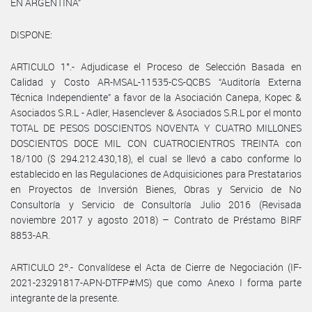
EN ARGENTINA”
DISPONE:
ARTICULO 1°.- Adjudicase el Proceso de Selección Basada en
Calidad y Costo AR-MSAL-11535-CS-QCBS “Auditoría Externa
Técnica Independiente” a favor de la Asociación Canepa, Kopec &
Asociados S.R.L - Adler, Hasenclever & Asociados S.R.L por el monto
TOTAL DE PESOS DOSCIENTOS NOVENTA Y CUATRO MILLONES
DOSCIENTOS DOCE MIL CON CUATROCIENTROS TREINTA con
18/100 ($ 294.212.430,18), el cual se llevó a cabo conforme lo
establecido en las Regulaciones de Adquisiciones para Prestatarios
en Proyectos de Inversión Bienes, Obras y Servicio de No
Consultoría y Servicio de Consultoría Julio 2016 (Revisada
noviembre 2017 y agosto 2018) – Contrato de Préstamo BIRF
8853-AR.
ARTICULO 2º.- Convalídese el Acta de Cierre de Negociación (IF-
2021-23291817-APN-DTFP#MS) que como Anexo I forma parte
integrante de la presente.