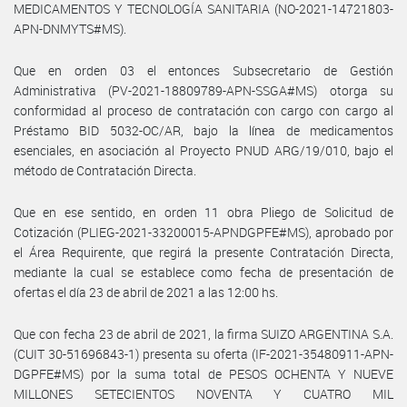
MEDICAMENTOS Y TECNOLOGÍA SANITARIA (NO-2021-14721803-
APN-DNMYTS#MS).
Que en orden 03 el entonces Subsecretario de Gestión
Administrativa (PV-2021-18809789-APN-SSGA#MS) otorga su
conformidad al proceso de contratación con cargo con cargo al
Préstamo BID 5032-OC/AR, bajo la línea de medicamentos
esenciales, en asociación al Proyecto PNUD ARG/19/010, bajo el
método de Contratación Directa.
Que en ese sentido, en orden 11 obra Pliego de Solicitud de
Cotización (PLIEG-2021-33200015-APNDGPFE#MS), aprobado por
el Área Requirente, que regirá la presente Contratación Directa,
mediante la cual se establece como fecha de presentación de
ofertas el día 23 de abril de 2021 a las 12:00 hs.
Que con fecha 23 de abril de 2021, la firma SUIZO ARGENTINA S.A.
(CUIT 30-51696843-1) presenta su oferta (IF-2021-35480911-APN-
DGPFE#MS) por la suma total de PESOS OCHENTA Y NUEVE
MILLONES SETECIENTOS NOVENTA Y CUATRO MIL