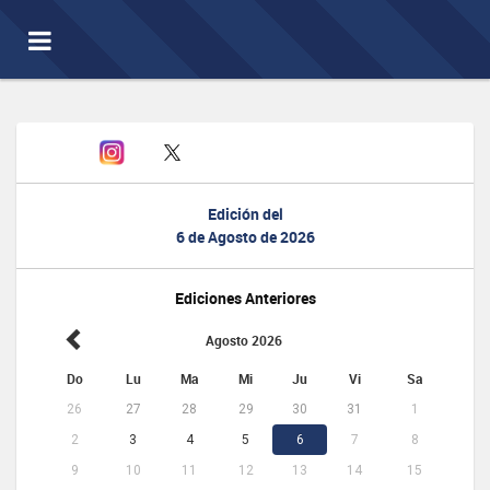
Toggle
navigation
Edición del
6 de Agosto de 2026
Ediciones Anteriores
Agosto 2026
Do
Lu
Ma
Mi
Ju
Vi
Sa
26
27
28
29
30
31
1
2
3
4
5
6
7
8
9
10
11
12
13
14
15