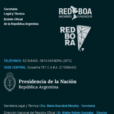
Secretaría
Legal y Técnica
Boletín Oficial
de la República Argentina
TELÉFONOS:
5218-8400 - 0810-345-BORA (2672)
SEDE CENTRAL:
Suipacha 767, C.A.B.A. (C1008AAO)
Secretaría Legal y Técnica |
Dra. María Ibarzabal Murphy - Secretaria
Dirección Nacional del Registro Oficial |
Dr. Walter Rubén Gonzalez - Director