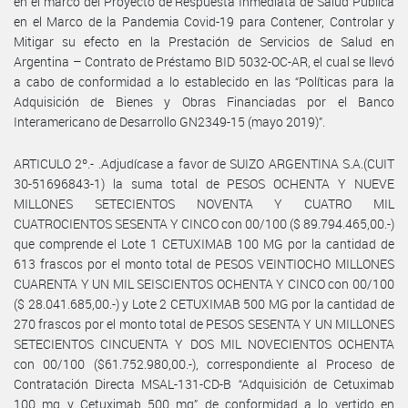
en el marco del Proyecto de Respuesta Inmediata de Salud Pública
en el Marco de la Pandemia Covid-19 para Contener, Controlar y
Mitigar su efecto en la Prestación de Servicios de Salud en
Argentina – Contrato de Préstamo BID 5032-OC-AR, el cual se llevó
a cabo de conformidad a lo establecido en las “Políticas para la
Adquisición de Bienes y Obras Financiadas por el Banco
Interamericano de Desarrollo GN2349-15 (mayo 2019)”.
ARTICULO 2º.- .Adjudícase a favor de SUIZO ARGENTINA S.A.(CUIT
30-51696843-1) la suma total de PESOS OCHENTA Y NUEVE
MILLONES SETECIENTOS NOVENTA Y CUATRO MIL
CUATROCIENTOS SESENTA Y CINCO con 00/100 ($ 89.794.465,00.-)
que comprende el Lote 1 CETUXIMAB 100 MG por la cantidad de
613 frascos por el monto total de PESOS VEINTIOCHO MILLONES
CUARENTA Y UN MIL SEISCIENTOS OCHENTA Y CINCO con 00/100
($ 28.041.685,00.-) y Lote 2 CETUXIMAB 500 MG por la cantidad de
270 frascos por el monto total de PESOS SESENTA Y UN MILLONES
SETECIENTOS CINCUENTA Y DOS MIL NOVECIENTOS OCHENTA
con 00/100 ($61.752.980,00.-), correspondiente al Proceso de
Contratación Directa MSAL-131-CD-B “Adquisición de Cetuximab
100 mg y Cetuximab 500 mg” de conformidad a lo vertido en