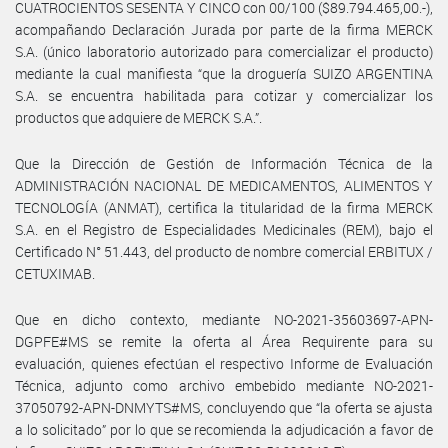
CUATROCIENTOS SESENTA Y CINCO con 00/100 ($89.794.465,00.-),
acompañando Declaración Jurada por parte de la firma MERCK
S.A. (único laboratorio autorizado para comercializar el producto)
mediante la cual manifiesta “que la droguería SUIZO ARGENTINA
S.A. se encuentra habilitada para cotizar y comercializar los
productos que adquiere de MERCK S.A.”.
Que la Dirección de Gestión de Información Técnica de la
ADMINISTRACIÓN NACIONAL DE MEDICAMENTOS, ALIMENTOS Y
TECNOLOGÍA (ANMAT), certifica la titularidad de la firma MERCK
S.A. en el Registro de Especialidades Medicinales (REM), bajo el
Certificado N° 51.443, del producto de nombre comercial ERBITUX /
CETUXIMAB.
Que en dicho contexto, mediante NO-2021-35603697-APN-
DGPFE#MS se remite la oferta al Área Requirente para su
evaluación, quienes efectúan el respectivo Informe de Evaluación
Técnica, adjunto como archivo embebido mediante NO-2021-
37050792-APN-DNMYTS#MS, concluyendo que “la oferta se ajusta
a lo solicitado” por lo que se recomienda la adjudicación a favor de