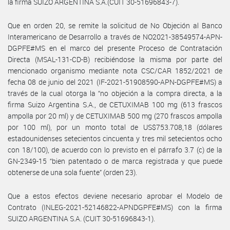
la firma SUIZO ARGENTINA S.A.(CUIT 30-51696843-7).
Que en orden 20, se remite la solicitud de No Objeción al Banco
Interamericano de Desarrollo a través de NO2021-38549574-APN-
DGPFE#MS en el marco del presente Proceso de Contratación
Directa (MSAL-131-CD-B) recibiéndose la misma por parte del
mencionado organismo mediante nota CSC/CAR 1852/2021 de
fecha 08 de junio del 2021 (IF-2021-51908590-APN-DGPFE#MS) a
través de la cual otorga la “no objeción a la compra directa, a la
firma Suizo Argentina S.A., de CETUXIMAB 100 mg (613 frascos
ampolla por 20 ml) y de CETUXIMAB 500 mg (270 frascos ampolla
por 100 ml), por un monto total de US$753.708,18 (dólares
estadounidenses setecientos cincuenta y tres mil setecientos ocho
con 18/100), de acuerdo con lo previsto en el párrafo 3.7 (c) de la
GN-2349-15 “bien patentado o de marca registrada y que puede
obtenerse de una sola fuente” (orden 23).
Que a estos efectos deviene necesario aprobar el Modelo de
Contrato (INLEG-2021-52146822-APNDGPFE#MS) con la firma
SUIZO ARGENTINA S.A. (CUIT 30-51696843-1).