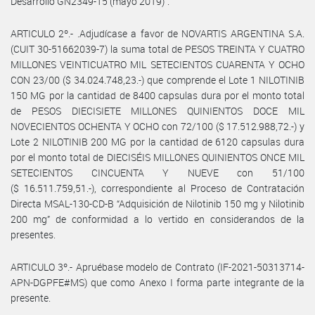
Desarrollo GN2349-15 (mayo 2019)”.
ARTICULO 2º.- .Adjudícase a favor de NOVARTIS ARGENTINA S.A.
(CUIT 30-51662039-7) la suma total de PESOS TREINTA Y CUATRO
MILLONES VEINTICUATRO MIL SETECIENTOS CUARENTA Y OCHO
CON 23/00 ($ 34.024.748,23.-) que comprende el Lote 1 NILOTINIB
150 MG por la cantidad de 8400 capsulas dura por el monto total
de PESOS DIECISIETE MILLONES QUINIENTOS DOCE MIL
NOVECIENTOS OCHENTA Y OCHO con 72/100 ($ 17.512.988,72.-) y
Lote 2 NILOTINIB 200 MG por la cantidad de 6120 capsulas dura
por el monto total de DIECISÉIS MILLONES QUINIENTOS ONCE MIL
SETECIENTOS CINCUENTA Y NUEVE con 51/100
($ 16.511.759,51.-), correspondiente al Proceso de Contratación
Directa MSAL-130-CD-B “Adquisición de Nilotinib 150 mg y Nilotinib
200 mg” de conformidad a lo vertido en considerandos de la
presentes.
ARTICULO 3º.- Apruébase modelo de Contrato (IF-2021-50313714-
APN-DGPFE#MS) que como Anexo I forma parte integrante de la
presente.