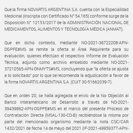
Que la firma NOVARTIS ARGENTINA S.A. cuenta con la Especialidad
Medicinal (inscripta con Certificado N° 54.165) conforme surge de la
Disposición N° 12153/2017 de la ADMINISTRACIÓN NACIONAL DE
MEDICAMENTOS, ALIMENTOS Y TECNOLOGÍA MÉDICA (ANMAT).
Que en dicho contexto, mediante NO-2021-36722208-APN-
DGPFE#MS se remite la oferta al Área Requirente para su
evaluación, quienes efectúan el respectivo Informe de Evaluación
Técnica, adjunto como archivo embebido mediante NO-2021-
37210565-APN-DNMYTS#MS, concluyendo que “la oferta se ajusta
a lo solicitado” por lo que se recomienda la adjudicación a favor de
la firma NOVARTIS ARGENTINA S.A. (CUIT 30-51662039-7).
Que en orden 20, se halla agregada el envío de la No Objeción al
Banco Interamericano de Desarrollo a través de NO-2021-
39439862-APN-DGPFE#MS en el marco del presente Proceso de
Contratación Directa (MSAL-130-CD-B) recibiéndose la misma por
parte del mencionado organismo mediante la nota CSC/CAR
1432/2021 de fecha 14 de mayo del 2021 (IF-2021-49959377-APN-