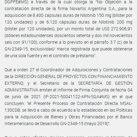
DGPFE#MS) a través de la cual otorga la “No Objeción a la
contratación directa de la firma Novartis Argentina S.A., para la
adquisición de 8.400 cápsulas duras de Nilotinib 150 mg (blíster por
120 unidades) y de 6.120 cápsulas duras de Nilotinib 200 mg
(blíster por 120 unidades), por un monto total de US$ 272.906,91
(dólares estadounidenses doscientos setenta y dos mil novecientos
seis con 91/100), conforme a lo previsto en el párrafo 3.7 (c) de la
GN-2349-15, exclusividad/ marca registrada que puede obtenerse
de una sola fuente y en el contrato de préstamo”.
Que a orden 27 el Coordinador de Adquisiciones y Contrataciones
de la DIRECCIÓN GENERAL DE PROYECTOS CON FINANCIAMIENTO
EXTERNO, y el Secretario de la SECRETARÍA DE GESTIÓN
ADMINISTRATIVA emiten el Informe de Firma Conjunta de fecha 04
de junio de 2021 (IF-2021-50041122-APN-SGA#MS) en el que
concluyen: “el Presente Proceso de Contratación Directa MSAL-
130CDB, se llevó a cabo de acuerdo a lo establecido en las Políticas
para la Adquisición de Bienes y Obras Financiadas por el Banco
Interamericano de Desarrollo GN-2349-15 (mayo 2019)”.