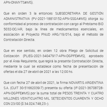
APN-DNMYTS#MS).
Que en orden 3 la entonces SUBSECRETARIA DE GESTIÓN
ADMINISTRATIVA (PV-2021-18810152-APN-SSGA#MS) otorga su
conformidad al proceso de contratación con cargo al Préstamo BID
5032-OC/AR, bajo la línea de medicamentos esenciales, en
asociación al Proyecto PNUD ARG/19/014, bajo el método de
Contratación Directa.
Que en ese sentido, en orden 12 obra Pliego de Solicitud de
Cotización (PLIEG-2021-34047917-APN-DGPFE#MS), aprobado
por el Área Requirente, que regirá la presente Contratación Directa,
mediante la cual se establece como fecha de presentación de
ofertas el día 27 de abril de 2021 a las 12:00 hs.
Que con fecha 27 de abril de 2021, la firma NOVARTIS ARGENTINA
S.A. (CUIT 30-51662039-7) presenta su oferta (IF-2021-36708728-
APN-DGPFE#MS) por la suma total de PESOS TREINTA Y CUATRO
MILLONES VEINTICUATRO MIL SETECIENTOS CUARENTA Y OCHO
CON 23/00 ($ 34.024.748,23.-).