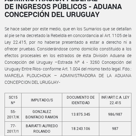
DE INGRESOS PÚBLICOS - ADUANA
CONCEPCIÓN DEL URUGUAY
Se hace saber por este medio, que en los Sumarios que se detallan
al pie se ha decretado la Rebeldía en concordancia al Art. 1105 de la
Ley 22.415, por no haberse presentado a estar a derecho ni a
ofrecer pruebas. Considerándose como domicilio constituido a los
efectos procesales en los estrados de ésta División Aduana de
Concepción del Uruguay –Estrada Nº 4 - 3260 Concepción del
Uruguay Entre Ríos- conforme Art. 1.004 del mismo texto legal. Fdo.:
MARCELA PLOUCHOUK – ADMINISTRADORA DE LA ADUANA
CONCEPCION DEL URUGUAY-
SC15
DOCUMENTO DE
INF/ART.C.A. LEY
IMPUTADO/S
Nº
IDENTIDAD
22.415
55-
GONZALEZ
13.875.345
986/987
2017/K
BONIFACIO RAMON
77-
BAIRATTI ALFREDO
18.243.106
987
2017/1
ROLANDO