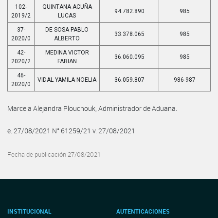
102-
QUINTANA ACUÑA
94.782.890
985
2019/2
LUCAS
37-
DE SOSA PABLO
33.378.065
985
2020/0
ALBERTO
42-
MEDINA VICTOR
36.060.095
985
2020/2
FABIAN
46-
VIDAL YAMILA NOELIA
36.059.807
986-987
2020/0
Marcela Alejandra Plouchouk, Administrador de Aduana.
e. 27/08/2021 N° 61259/21 v. 27/08/2021
Fecha de publicación 27/08/2021
INSTITUCIONAL
AUTENTICACIONES