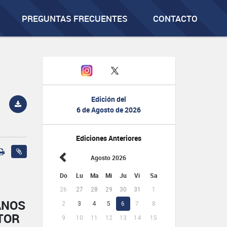
PREGUNTAS FRECUENTES
CONTACTO
Edición del
6 de Agosto de 2026
Ediciones Anteriores
Agosto 2026
Do
Lu
Ma
Mi
Ju
Vi
Sa
26
27
28
29
30
31
1
ANOS
2
3
4
5
6
7
8
TOR
9
10
11
12
13
14
15