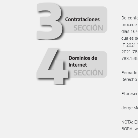
De confo
procede 
días 16
cuales 
IF-202
2021-78
7837535
Firmado:
Derecho 
El prese
Jorge Ma
NOTA: El
BORA -ww