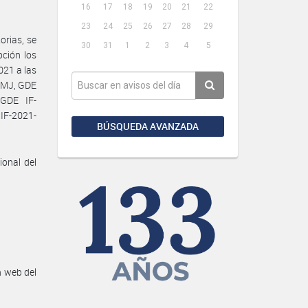
16
17
18
19
20
21
22
23
24
25
26
27
28
29
orias, se
30
31
1
2
3
4
5
pción los
21 a las
#MJ, GDE
GDE IF-
IF-2021-
BÚSQUEDA AVANZADA
ional del
n web del