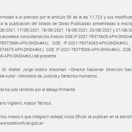
rmidad a lo previsto por el artículo 59 de la ley 11.723 y sus modificat
a la publicación del listado de Obras Publicadas presentadas a inscri
/08/2021, 17/08/2021, 18/08/2021, 19/08/2021, 20/08/2021 y 21/08/20
se accederá consultando los Anexos GDE IF-2021-78373605-APN-DNDA
1-78373966-APN-DNDA#MJ, GDE IF-2021-78374263-APN-DNDA#MJ, 
374673-APN-DNDA#MJ, GDE IF-2021-78375006-APN-DNDA#MJ, GDE 
6-APN-DNDA#MJ del presente.
 Dr. Walter Jorge Isidoro Waisman –Director Nacional- Direccion Nac
de Autor - Ministerio de Justicia y Derechos Humanos.
nte ha sido remitido por el debajo firmante.
rio Viglianti, Asesor Técnico.
/los Anexo/s que integra/n este(a) Aviso Oficial se publican en la edició
w.boletinoficial.gob.ar-