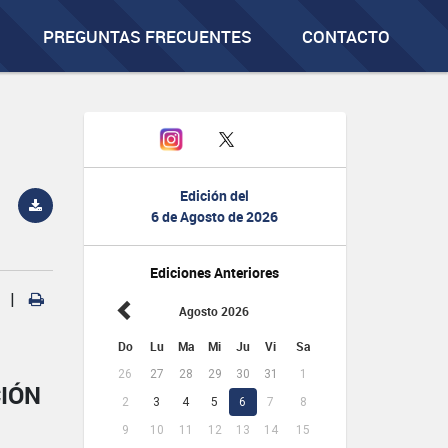
PREGUNTAS FRECUENTES
CONTACTO
Edición del
6 de Agosto de 2026
Ediciones Anteriores
|
Agosto 2026
Do
Lu
Ma
Mi
Ju
Vi
Sa
26
27
28
29
30
31
1
CIÓN
2
3
4
5
6
7
8
9
10
11
12
13
14
15