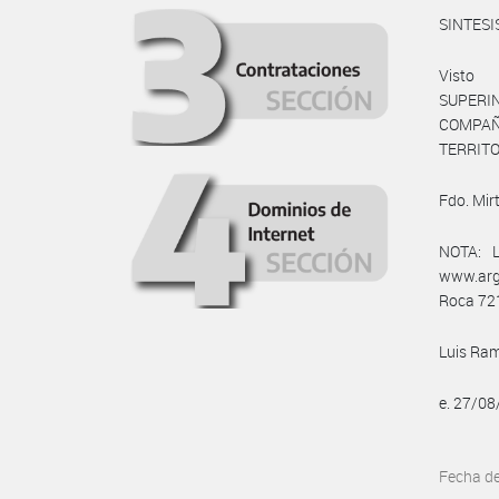
SINTESI
Visto
SUPERI
COMPAÑ
TERRITO
Fdo. Mir
NOTA: L
www.arg
Roca 721
Luis Ram
e. 27/0
Fecha d