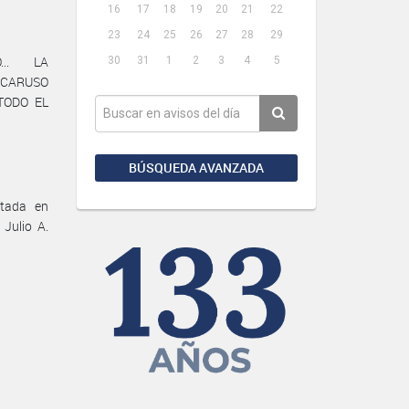
16
17
18
19
20
21
22
23
24
25
26
27
28
29
... LA
30
31
1
2
3
4
5
 CARUSO
TODO EL
BÚSQUEDA AVANZADA
ltada en
Julio A.