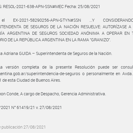
S: RESOL-2021-638-APN-SSN#MEC Fecha: 25/08/2021
 el EX-2021-58290256-APN-GTYN#SSN ...Y CONSIDERANDO
NTENDENTA DE SEGUROS DE LA NACIÓN RESUELVE: AUTORÍZASE A
ÍA ARGENTINA DE SEGUROS SOCIEDAD ANÓNIMA A OPERAR EN 
RIO DE LA REPÚBLICA ARGENTINA EN LA RAMA “GRANIZO”.
ta Adriana GUIDA – Superintendenta de Seguros de la Nación.
a versión completa de la presente Resolución puede ser consu
entina.gob.ar/superintendencia-de-seguros o personalmente en Avda. 
 de esta Ciudad de Buenos Aires.
on Conde, A cargo de Despacho, Gerencia Administrativa.
8/2021 N° 61419/21 v. 27/08/2021
e publicación 27/08/2021