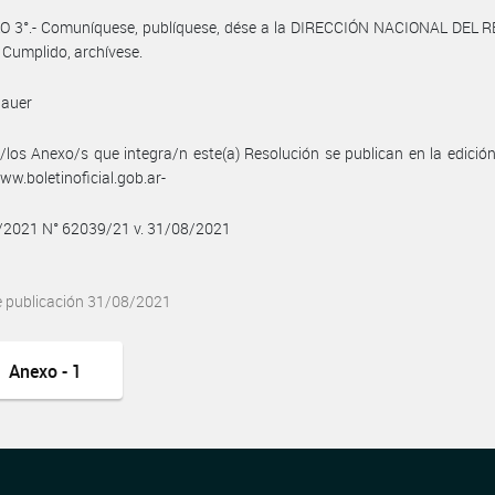
O 3°.- Comuníquese, publíquese, dése a la DIRECCIÓN NACIONAL DEL 
 Cumplido, archívese.
Bauer
/los Anexo/s que integra/n este(a) Resolución se publican en la edició
w.boletinoficial.gob.ar-
8/2021 N° 62039/21 v. 31/08/2021
e publicación 31/08/2021
Anexo - 1