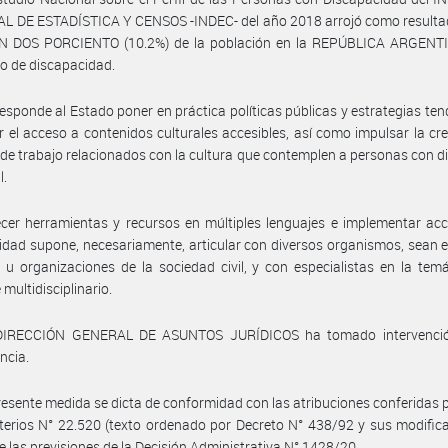
L DE ESTADÍSTICA Y CENSOS -INDEC- del año 2018 arrojó como resultad
N DOS PORCIENTO (10.2%) de la población en la REPÚBLICA ARGENTI
po de discapacidad.
esponde al Estado poner en práctica políticas públicas y estrategias ten
 el acceso a contenidos culturales accesibles, así como impulsar la cr
de trabajo relacionados con la cultura que contemplen a personas con d
l.
cer herramientas y recursos en múltiples lenguajes e implementar ac
lidad supone, necesariamente, articular con diversos organismos, sean e
 u organizaciones de la sociedad civil, y con especialistas en la tem
multidisciplinario.
DIRECCIÓN GENERAL DE ASUNTOS JURÍDICOS ha tomado intervenci
ncia.
resente medida se dicta de conformidad con las atribuciones conferidas p
terios N° 22.520 (texto ordenado por Decreto N° 438/92 y sus modifica
 las previsiones de la Decisión Administrativa N° 1428/20.