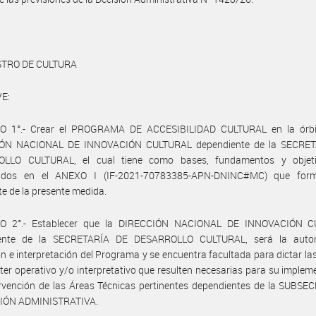
STRO DE CULTURA
E:
O 1°.- Crear el PROGRAMA DE ACCESIBILIDAD CULTURAL en la órbi
ÓN NACIONAL DE INNOVACIÓN CULTURAL dependiente de la SECRE
LLO CULTURAL, el cual tiene como bases, fundamentos y objeti
cidos en el ANEXO I (IF-2021-70783385-APN-DNINC#MC) que for
te de la presente medida.
O 2°.- Establecer que la DIRECCIÓN NACIONAL DE INNOVACIÓN 
ente de la SECRETARÍA DE DESARROLLO CULTURAL, será la auto
ón e interpretación del Programa y se encuentra facultada para dictar l
ter operativo y/o interpretativo que resulten necesarias para su implem
rvención de las Áreas Técnicas pertinentes dependientes de la SUBSE
IÓN ADMINISTRATIVA.