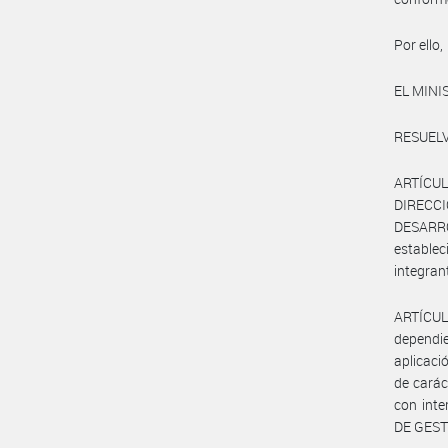
Por ello,
EL MINI
RESUELV
ARTÍCUL
DIRECCI
DESARRO
estable
integran
ARTÍCUL
dependi
aplicaci
de carác
con inte
DE GEST