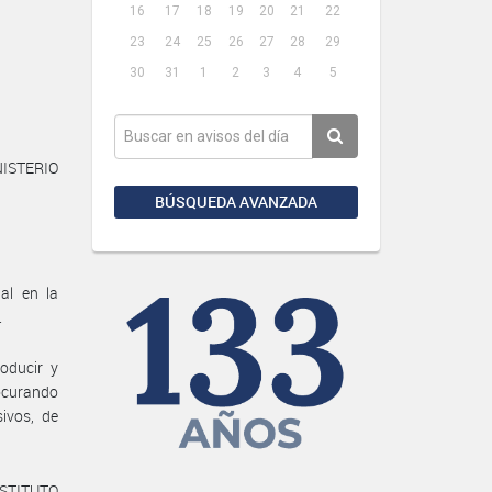
16
17
18
19
20
21
22
23
24
25
26
27
28
29
30
31
1
2
3
4
5
NISTERIO
BÚSQUEDA AVANZADA
al en la
.
oducir y
ocurando
sivos, de
INSTITUTO