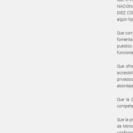
NACIONA
DIEZ CO
algún ti
Que corr
fomentar
puestos 
funciona
Que ofre
accesibi
privados
abordaje 
Que la 
compete
Que la p
de Minis
conforme