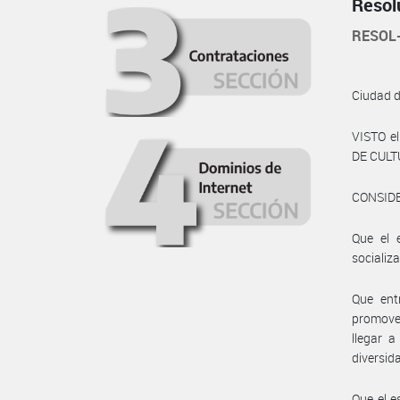
Resol
RESOL
Ciudad 
VISTO e
DE CULT
CONSID
Que el 
socializ
Que ent
promove
llegar a
diversida
Que el e