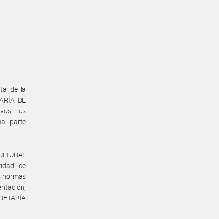
ta de la
TARÍA DE
vos, los
ma parte
CULTURAL
ridad de
as normas
entación,
CRETARÍA