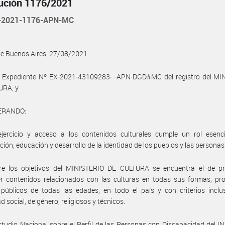
ución 1176/2021
-2021-1176-APN-MC
de Buenos Aires, 27/08/2021
l Expediente Nº EX-2021-43109283- -APN-DGD#MC del registro del MI
URA, y
ERANDO:
ejercicio y acceso a los contenidos culturales cumple un rol esenci
ación, educación y desarrollo de la identidad de los pueblos y las personas
re los objetivos del MINISTERIO DE CULTURA se encuentra el de pr
r contenidos relacionados con las culturas en todas sus formas, pr
 públicos de todas las edades, en todo el país y con criterios inclu
d social, de género, religiosos y técnicos.
studio Nacional sobre el Perfil de las Personas con Discapacidad del 