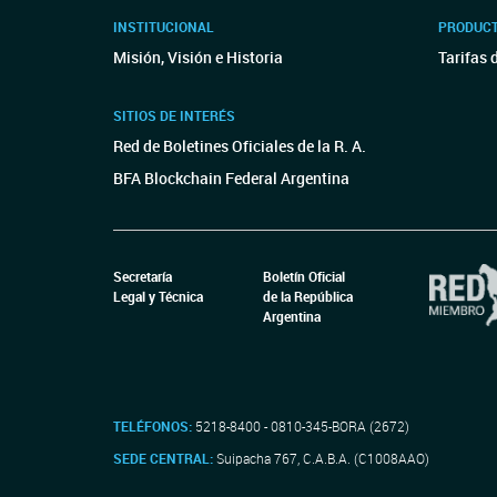
INSTITUCIONAL
PRODUCT
Misión, Visión e Historia
Tarifas 
SITIOS DE INTERÉS
Red de Boletines Oficiales de la R. A.
BFA Blockchain Federal Argentina
Secretaría
Boletín Oficial
Legal y Técnica
de la República
Argentina
TELÉFONOS:
5218-8400 - 0810-345-BORA (2672)
SEDE CENTRAL:
Suipacha 767, C.A.B.A. (C1008AAO)