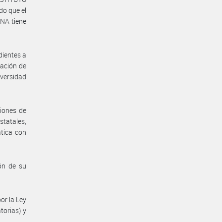
o que el
NA tiene
dientes a
eación de
iversidad
ciones de
statales,
ática con
ón de su
or la Ley
torias) y