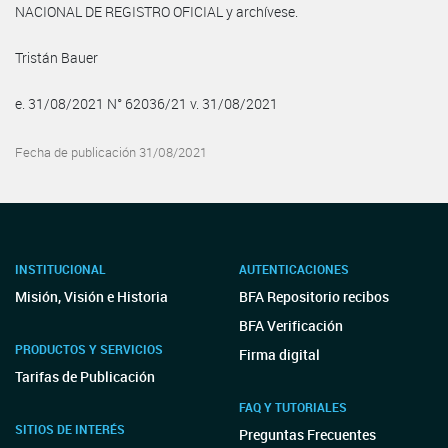
NACIONAL DE REGISTRO OFICIAL y archívese.
Tristán Bauer
e. 31/08/2021 N° 62036/21 v. 31/08/2021
Fecha de publicación 31/08/2021
INSTITUCIONAL
AUTENTICACIONES
Misión, Visión e Historia
BFA Repositorio recibos
BFA Verificación
PRODUCTOS Y SERVICIOS
Firma digital
Tarifas de Publicación
FAQ Y TUTORIALES
SITIOS DE INTERÉS
Preguntas Frecuentes