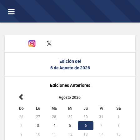
Toggle
navigation
Edición del
6 de Agosto de 2026
Ediciones Anteriores
Agosto 2026
Do
Lu
Ma
Mi
Ju
Vi
Sa
26
27
28
29
30
31
1
2
3
4
5
6
7
8
9
10
11
12
13
14
15