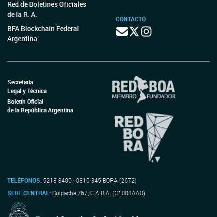
Red de Boletines Oficiales
de la R. A.
CONTACTO
BFA Blockchain Federal
Argentina
Secretaría
Legal y Técnica
Boletín Oficial
de la República Argentina
TELÉFONOS:
5218-8400 - 0810-345-BORA (2672)
SEDE CENTRAL:
Suipacha 767, C.A.B.A. (C1008AAO)