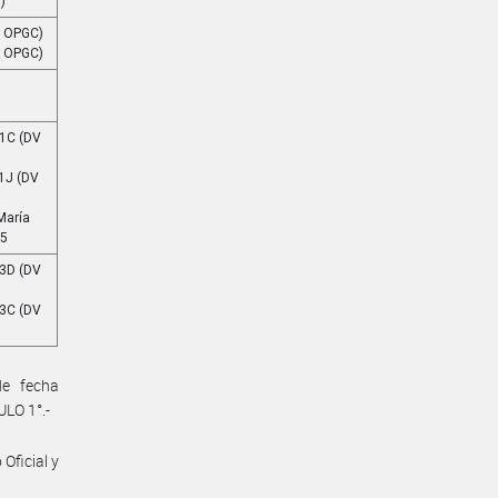
)
I OPGC)
I OPGC)
 1C (DV
1J (DV
María
15
 3D (DV
 3C (DV
de fecha
ULO 1°.-
Oficial y