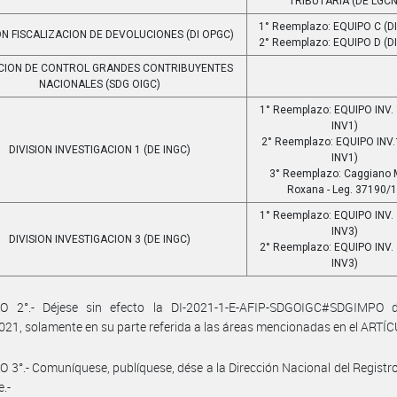
TRIBUTARIA (DE LGCN
1° Reemplazo: EQUIPO C (D
ÓN FISCALIZACION DE DEVOLUCIONES (DI OPGC)
2° Reemplazo: EQUIPO D (D
CION DE CONTROL GRANDES CONTRIBUYENTES
NACIONALES (SDG OIGC)
1° Reemplazo: EQUIPO INV.
INV1)
2° Reemplazo: EQUIPO INV.
DIVISION INVESTIGACION 1 (DE INGC)
INV1)
3° Reemplazo: Caggiano 
Roxana - Leg. 37190/
1° Reemplazo: EQUIPO INV.
INV3)
DIVISION INVESTIGACION 3 (DE INGC)
2° Reemplazo: EQUIPO INV.
INV3)
O 2°.- Déjese sin efecto la DI-2021-1-E-AFIP-SDGOIGC#SDGIMPO 
21, solamente en su parte referida a las áreas mencionadas en el ARTÍC
 3°.- Comuníquese, publíquese, dése a la Dirección Nacional del Registro 
e.-