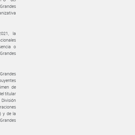
 Grandes
anizativa
2021, la
acionales
sencia o
l Grandes
 Grandes
buyentes
gimen de
l titular
División
eraciones
) y de la
 Grandes