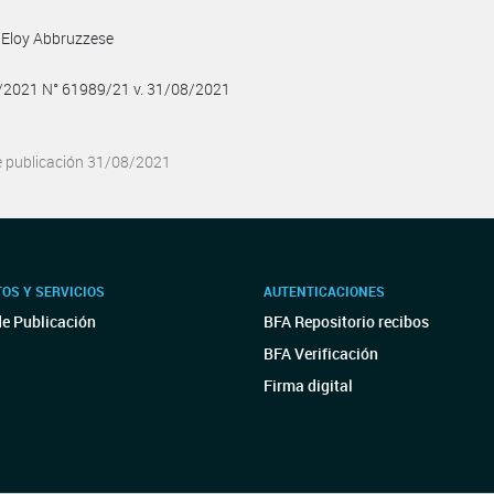
 Eloy Abbruzzese
8/2021 N° 61989/21 v. 31/08/2021
e publicación 31/08/2021
OS Y SERVICIOS
AUTENTICACIONES
de Publicación
BFA Repositorio recibos
BFA Verificación
Firma digital