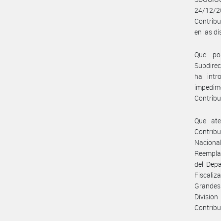
24/12/2
Contribu
en las d
Que por
Subdirec
ha intr
impedime
Contribu
Que ate
Contrib
Naciona
Reemplaz
del Depa
Fiscaliz
Grandes 
Division
Contribu