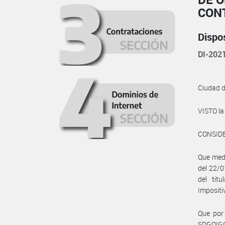
CON
Dispo
DI-202
Ciudad 
VISTO l
CONSID
Que med
del 22/0
del tit
Impositi
Que por 
SDGOIG