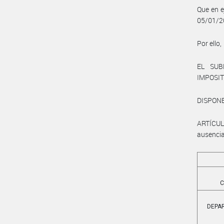
Que en e
05/01/20
Por ello,
EL SUB
IMPOSI
DISPONE
ARTÍCUL
ausencia 
C
DEPA