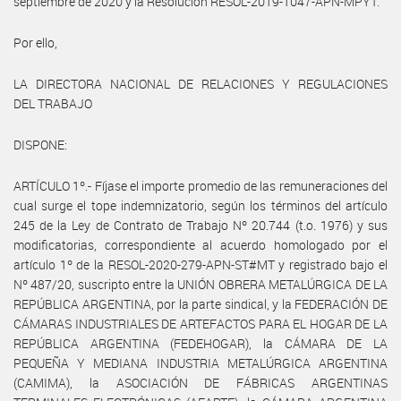
septiembre de 2020 y la Resolución RESOL-2019-1047-APN-MPYT.
Por ello,
LA DIRECTORA NACIONAL DE RELACIONES Y REGULACIONES
DEL TRABAJO
DISPONE:
ARTÍCULO 1º.- Fíjase el importe promedio de las remuneraciones del
cual surge el tope indemnizatorio, según los términos del artículo
245 de la Ley de Contrato de Trabajo Nº 20.744 (t.o. 1976) y sus
modificatorias, correspondiente al acuerdo homologado por el
artículo 1º de la RESOL-2020-279-APN-ST#MT y registrado bajo el
Nº 487/20, suscripto entre la UNIÓN OBRERA METALÚRGICA DE LA
REPÚBLICA ARGENTINA, por la parte sindical, y la FEDERACIÓN DE
CÁMARAS INDUSTRIALES DE ARTEFACTOS PARA EL HOGAR DE LA
REPÚBLICA ARGENTINA (FEDEHOGAR), la CÁMARA DE LA
PEQUEÑA Y MEDIANA INDUSTRIA METALÚRGICA ARGENTINA
(CAMIMA), la ASOCIACIÓN DE FÁBRICAS ARGENTINAS