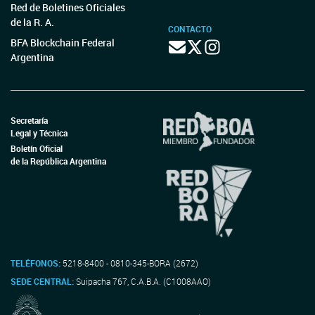
Red de Boletines Oficiales
de la R. A.
CONTACTO
BFA Blockchain Federal
Argentina
Secretaría
Legal y Técnica
Boletín Oficial
de la República Argentina
TELÉFONOS:
5218-8400 - 0810-345-BORA (2672)
SEDE CENTRAL:
Suipacha 767, C.A.B.A. (C1008AAO)