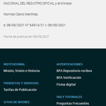
NACIONAL DEL REGISTRO OFICIAL y archívese.
Norman Darío Martínez
e. 08/09/2021 N° 64914/21 v. 08/09/2021
Fecha de publicación 08/09/2021
INSTITUCIONAL
AUTENTICACIONES
Misión, Visión e Historia
BFA Repositorio recibos
BFA Verificación
PRODUCTOS Y SERVICIOS
Firma digital
Tarifas de Publicación
FAQ Y TUTORIALES
SITIOS DE INTERÉS
Preguntas Frecuentes