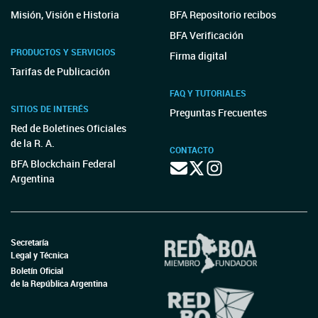
Misión, Visión e Historia
BFA Repositorio recibos
BFA Verificación
PRODUCTOS Y SERVICIOS
Firma digital
Tarifas de Publicación
FAQ Y TUTORIALES
SITIOS DE INTERÉS
Preguntas Frecuentes
Red de Boletines Oficiales
de la R. A.
CONTACTO
BFA Blockchain Federal
Argentina
Secretaría
Legal y Técnica
Boletín Oficial
de la República Argentina