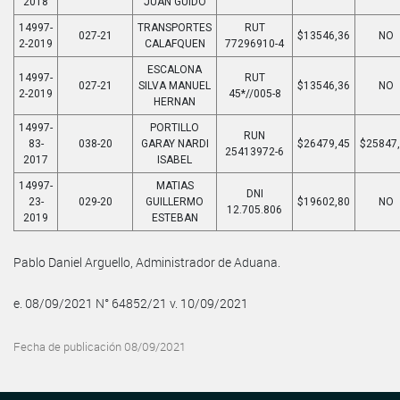
2018
JUAN GUIDO
14997-
TRANSPORTES
RUT
027-21
$13546,36
NO
2-2019
CALAFQUEN
77296910-4
ESCALONA
14997-
RUT
027-21
SILVA MANUEL
$13546,36
NO
2-2019
45*//005-8
HERNAN
14997-
PORTILLO
RUN
83-
038-20
GARAY NARDI
$26479,45
$25847
25413972-6
2017
ISABEL
14997-
MATIAS
DNI
23-
029-20
GUILLERMO
$19602,80
NO
12.705.806
2019
ESTEBAN
Pablo Daniel Arguello, Administrador de Aduana.
e. 08/09/2021 N° 64852/21 v. 10/09/2021
Fecha de publicación 08/09/2021