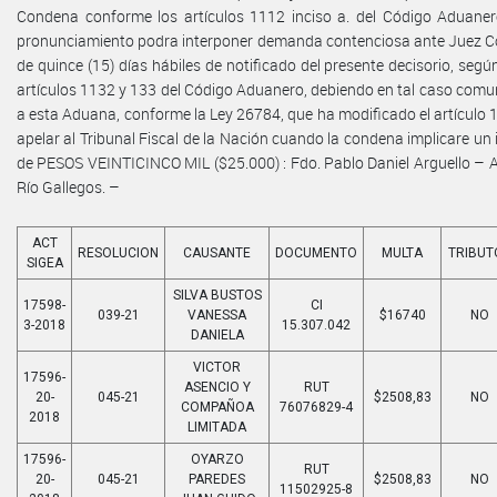
Condena conforme los artículos 1112 inciso a. del Código Aduaner
pronunciamiento podra interponer demanda contenciosa ante Juez C
de quince (15) días hábiles de notificado del presente decisorio, según
artículos 1132 y 133 del Código Aduanero, debiendo en tal caso comun
a esta Aduana, conforme la Ley 26784, que ha modificado el artículo 1
apelar al Tribunal Fiscal de la Nación cuando la condena implicare un
de PESOS VEINTICINCO MIL ($25.000) : Fdo. Pablo Daniel Arguello –
Río Gallegos. –
ACT
RESOLUCION
CAUSANTE
DOCUMENTO
MULTA
TRIBUT
SIGEA
SILVA BUSTOS
17598-
CI
039-21
VANESSA
$16740
NO
3-2018
15.307.042
DANIELA
VICTOR
17596-
ASENCIO Y
RUT
20-
045-21
$2508,83
NO
COMPAÑOA
76076829-4
2018
LIMITADA
17596-
OYARZO
RUT
20-
045-21
PAREDES
$2508,83
NO
11502925-8