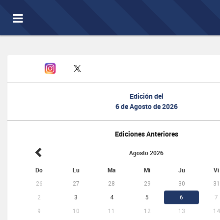
Toggle
navigation
Edición del
6 de Agosto de 2026
Ediciones Anteriores
Agosto 2026
Do
Lu
Ma
Mi
Ju
Vi
26
27
28
29
30
31
2
3
4
5
6
7
9
10
11
12
13
14