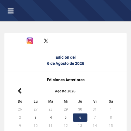
Toggle
navigation
Edición del
6 de Agosto de 2026
Ediciones Anteriores
Agosto 2026
Do
Lu
Ma
Mi
Ju
Vi
Sa
26
27
28
29
30
31
1
2
3
4
5
6
7
8
9
10
11
12
13
14
15