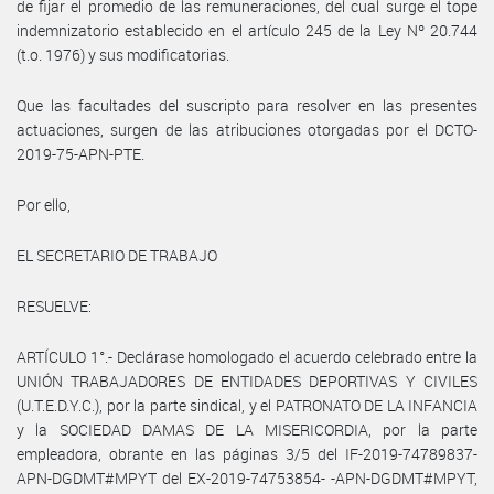
de fijar el promedio de las remuneraciones, del cual surge el tope
indemnizatorio establecido en el artículo 245 de la Ley Nº 20.744
(t.o. 1976) y sus modificatorias.
Que las facultades del suscripto para resolver en las presentes
actuaciones, surgen de las atribuciones otorgadas por el DCTO-
2019-75-APN-PTE.
Por ello,
EL SECRETARIO DE TRABAJO
RESUELVE:
ARTÍCULO 1°.- Declárase homologado el acuerdo celebrado entre la
UNIÓN TRABAJADORES DE ENTIDADES DEPORTIVAS Y CIVILES
(U.T.E.D.Y.C.), por la parte sindical, y el PATRONATO DE LA INFANCIA
y la SOCIEDAD DAMAS DE LA MISERICORDIA, por la parte
empleadora, obrante en las páginas 3/5 del IF-2019-74789837-
APN-DGDMT#MPYT del EX-2019-74753854- -APN-DGDMT#MPYT,