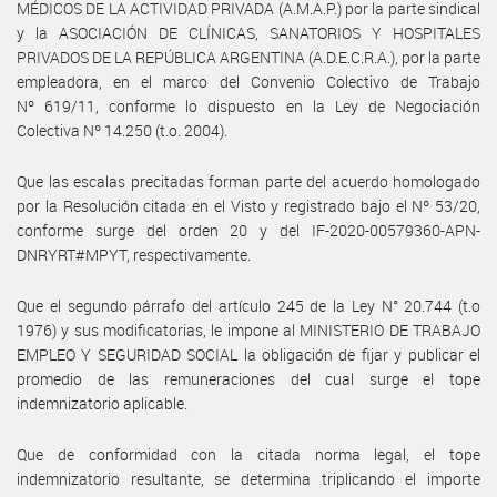
MÉDICOS DE LA ACTIVIDAD PRIVADA (A.M.A.P.) por la parte sindical
y la ASOCIACIÓN DE CLÍNICAS, SANATORIOS Y HOSPITALES
PRIVADOS DE LA REPÚBLICA ARGENTINA (A.D.E.C.R.A.), por la parte
empleadora, en el marco del Convenio Colectivo de Trabajo
Nº 619/11, conforme lo dispuesto en la Ley de Negociación
Colectiva Nº 14.250 (t.o. 2004).
Que las escalas precitadas forman parte del acuerdo homologado
por la Resolución citada en el Visto y registrado bajo el Nº 53/20,
conforme surge del orden 20 y del IF-2020-00579360-APN-
DNRYRT#MPYT, respectivamente.
Que el segundo párrafo del artículo 245 de la Ley N° 20.744 (t.o
1976) y sus modificatorias, le impone al MINISTERIO DE TRABAJO
EMPLEO Y SEGURIDAD SOCIAL la obligación de fijar y publicar el
promedio de las remuneraciones del cual surge el tope
indemnizatorio aplicable.
Que de conformidad con la citada norma legal, el tope
indemnizatorio resultante, se determina triplicando el importe