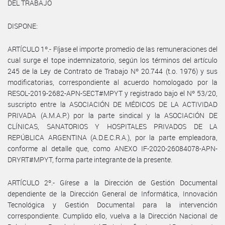
DEL TRABAJO
DISPONE:
ARTÍCULO 1º.- Fíjase el importe promedio de las remuneraciones del
cual surge el tope indemnizatorio, según los términos del artículo
245 de la Ley de Contrato de Trabajo Nº 20.744 (t.o. 1976) y sus
modificatorias, correspondiente al acuerdo homologado por la
RESOL-2019-2682-APN-SECT#MPYT y registrado bajo el Nº 53/20,
suscripto entre la ASOCIACIÓN DE MÉDICOS DE LA ACTIVIDAD
PRIVADA (A.M.A.P.) por la parte sindical y la ASOCIACIÓN DE
CLÍNICAS, SANATORIOS Y HOSPITALES PRIVADOS DE LA
REPÚBLICA ARGENTINA (A.D.E.C.R.A.), por la parte empleadora,
conforme al detalle que, como ANEXO IF-2020-26084078-APN-
DRYRT#MPYT, forma parte integrante de la presente.
ARTÍCULO 2º.- Gírese a la Dirección de Gestión Documental
dependiente de la Dirección General de Informática, Innovación
Tecnológica y Gestión Documental para la intervención
correspondiente. Cumplido ello, vuelva a la Dirección Nacional de