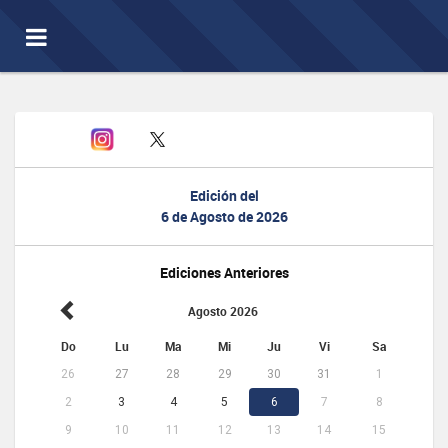
Toggle
navigation
Edición del
6 de Agosto de 2026
Ediciones Anteriores
Agosto 2026
Do
Lu
Ma
Mi
Ju
Vi
Sa
26
27
28
29
30
31
1
2
3
4
5
6
7
8
9
10
11
12
13
14
15